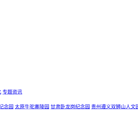
化
专题资讯
纪念园
太原牛驼寨陵园
甘肃卧龙岗纪念园
贵州遵义双狮山人文