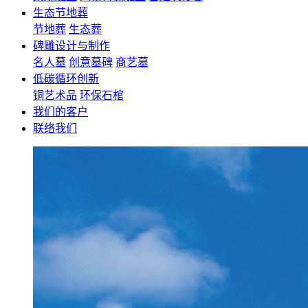
生态节地葬
节地葬
生态葬
碑雕设计与制作
名人墓
创意墓碑
商艺墓
低碳循环创新
铜艺术品
环保石棺
我们的客户
联络我们