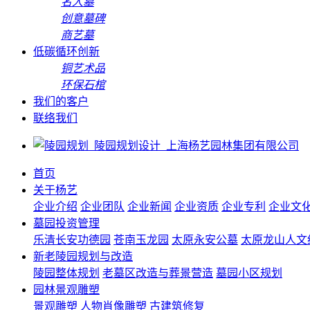
名人墓
创意墓碑
商艺墓
低碳循环创新
铜艺术品
环保石棺
我们的客户
联络我们
首页
关于杨艺
企业介绍
企业团队
企业新闻
企业资质
企业专利
企业文
墓园投资管理
乐清长安功德园
苍南玉龙园
太原永安公墓
太原龙山人文
新老陵园规划与改造
陵园整体规划
老墓区改造与葬景营造
墓园小区规划
园林景观雕塑
景观雕塑
人物肖像雕塑
古建筑修复