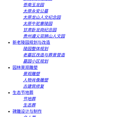
苍南玉龙园
太原永安公墓
太原龙山人文纪念园
太原牛驼寨陵园
甘肃卧龙岗纪念园
贵州遵义双狮山人文园
新老陵园规划与改造
陵园整体规划
老墓区改造与葬景营造
墓园小区规划
园林景观雕塑
景观雕塑
人物肖像雕塑
古建筑修复
生态节地葬
节地葬
生态葬
碑雕设计与制作