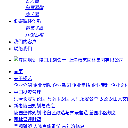
名人墓
创意墓碑
商艺墓
低碳循环创新
铜艺术品
环保石棺
我们的客户
联络我们
首页
关于杨艺
企业介绍
企业团队
企业新闻
企业资质
企业专利
企业文
墓园投资管理
乐清长安功德园
苍南玉龙园
太原永安公墓
太原龙山人文
新老陵园规划与改造
陵园整体规划
老墓区改造与葬景营造
墓园小区规划
园林景观雕塑
景观雕塑
人物肖像雕塑
古建筑修复