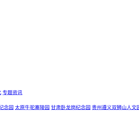
化
专题资讯
纪念园
太原牛驼寨陵园
甘肃卧龙岗纪念园
贵州遵义双狮山人文