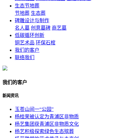
生态节地葬
节地葬
生态葬
碑雕设计与制作
名人墓
创意墓碑
商艺墓
低碳循环创新
铜艺术品
环保石棺
我们的客户
联络我们
我们的客户
新闻资讯
玉苍山间一“公园”
杨桂荣被认定为青浦区非物质
杨艺集团获青浦区非物质文化
杨艺积极探索绿色生态殡葬