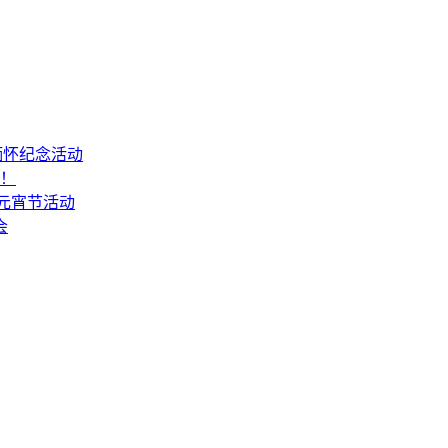
缅怀纪念活动
山！
6元宵节活动
会