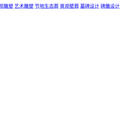
观雕塑
艺术雕塑
节地生态葬
景观壁葬
墓碑设计
碑雕设计