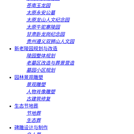
苍南玉龙园
太原永安公墓
太原龙山人文纪念园
太原牛驼寨陵园
甘肃卧龙岗纪念园
贵州遵义双狮山人文园
新老陵园规划与改造
陵园整体规划
老墓区改造与葬景营造
墓园小区规划
园林景观雕塑
景观雕塑
人物肖像雕塑
古建筑修复
生态节地葬
节地葬
生态葬
碑雕设计与制作