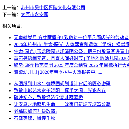
上一篇：
苏州市吴中区胥陵文化有限公司
下一篇：
太原市永安园
相关项目：
无声耕岁月 方寸藏坚守 | 致敬每一位平凡而闪光的劳动者
2026年杭州市“生命·曙光”人体器官和遗体（组织）捐献
生命·曙光 | 玉龙陵园这场清明公祭，把三份敬意写进青
童声笑语闹元宵，且喜人间好时节 | 圣地雅歌幼儿园202
聚势·励行|杨艺集团 2025 年度总结暨 2026 年目标执行大
雅歌幼儿园 | 2026年春季招生火热报名中......
从图纸到山水：御境园规划设计背后的匠心密码
致敬电影艺术家于晓阳：挥手之间，光影永存
碑映初心，致敬经济学泰斗薛暮桥
让安息之地照见生命——沈家门新塘弄塘湾公墓
老墓园如何升级改造?
石载英魂，雕传千秋