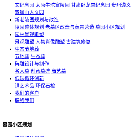
文纪念园
太原牛驼寨陵园
甘肃卧龙岗纪念园
贵州遵义
双狮山人文园
新老陵园规划与改造
陵园整体规划
老墓区改造与葬景营造
墓园小区规划
园林景观雕塑
景观雕塑
人物肖像雕塑
古建筑修复
生态节地葬
节地葬
生态葬
碑雕设计与制作
名人墓
创意墓碑
商艺墓
低碳循环创新
铜艺术品
环保石棺
我们的客户
联络我们
墓园小区规划