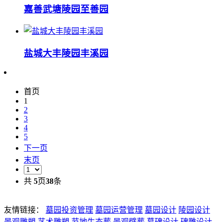
嘉善武塘陵园至善园
盐城大丰陵园丰溪园
首页
1
2
3
4
5
下一页
末页
共
5
页
38
条
友情链接：
墓园投资管理
墓园运营管理
墓园设计
陵园设计
景观雕塑
艺术雕塑
节地生态葬
景观壁葬
墓碑设计
碑雕设计