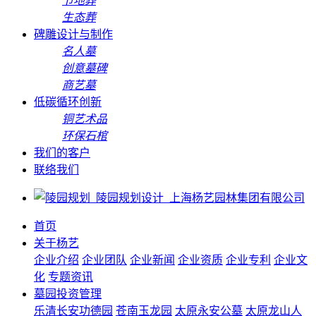
节地葬
生态葬
碑雕设计与制作
名人墓
创意墓碑
商艺墓
低碳循环创新
铜艺术品
环保石棺
我们的客户
联络我们
首页
关于杨艺
企业介绍
企业团队
企业新闻
企业资质
企业专利
企业文
化
专题资讯
墓园投资管理
乐清长安功德园
苍南玉龙园
太原永安公墓
太原龙山人