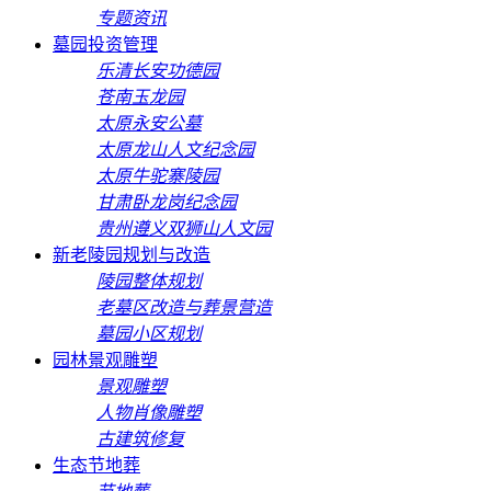
专题资讯
墓园投资管理
乐清长安功德园
苍南玉龙园
太原永安公墓
太原龙山人文纪念园
太原牛驼寨陵园
甘肃卧龙岗纪念园
贵州遵义双狮山人文园
新老陵园规划与改造
陵园整体规划
老墓区改造与葬景营造
墓园小区规划
园林景观雕塑
景观雕塑
人物肖像雕塑
古建筑修复
生态节地葬