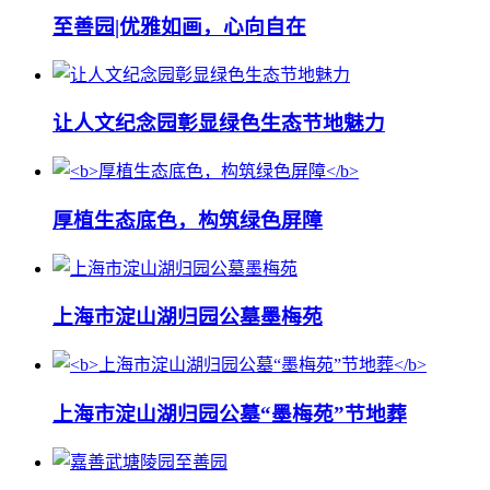
至善园|优雅如画，心向自在
让人文纪念园彰显绿色生态节地魅力
厚植生态底色，构筑绿色屏障
上海市淀山湖归园公墓墨梅苑
上海市淀山湖归园公墓“墨梅苑”节地葬