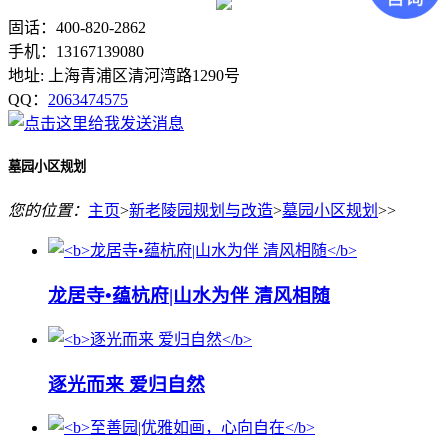
固话：400-820-2862
手机：13167139080
地址: 上海青浦区清河湾路1290号
QQ：
2063474575
墓园小区规划
您的位置：
主页
>
新老陵园规划与改造
>
墓园小区规划
>>
龙居寺•蕴杭府|山水为伴 清风相随
逐光而来 爱归自然