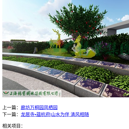
上一篇：
廊坊万桐园凤栖园
下一篇：
龙居寺•蕴杭府|山水为伴 清风相随
相关项目：