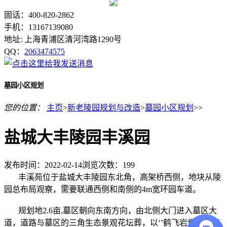
固话：400-820-2862
手机：13167139080
地址: 上海青浦区清河湾路1290号
QQ：
2063474575
墓园小区规划
您的位置：
主页
>
新老陵园规划与改造
>
墓园小区规划
>>
盐城大丰陵园丰溪园
发布时间：2022-02-14
浏览次数：
199
丰溪苑位于盐城大丰陵园东北角，高架桥西侧，地块从陵
园总布局观察，需要联通西侧和南侧的4m宽环园车道。
规划地2.6亩,墓区朝向东南方向，由北侧大门进入墓区大
道，道路与墓区的三角生态景观花坛葬，以‘’鹤飞岩烟碧，鹿