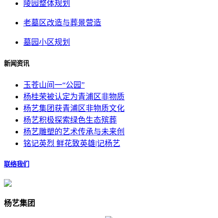
陵园整体规划
老墓区改造与葬景营造
墓园小区规划
新闻资讯
玉苍山间一“公园”
杨桂荣被认定为青浦区非物质
杨艺集团获青浦区非物质文化
杨艺积极探索绿色生态殡葬
杨艺雕塑的艺术传承与未来创
铭记英烈 鲜花致英雄|记杨艺
联络我们
杨艺集团