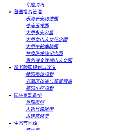
专题资讯
墓园投资管理
乐清长安功德园
苍南玉龙园
太原永安公墓
太原龙山人文纪念园
太原牛驼寨陵园
甘肃卧龙岗纪念园
贵州遵义双狮山人文园
新老陵园规划与改造
陵园整体规划
老墓区改造与葬景营造
墓园小区规划
园林景观雕塑
景观雕塑
人物肖像雕塑
古建筑修复
生态节地葬