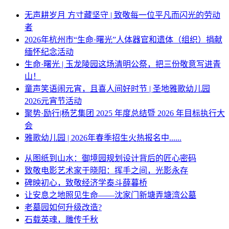
无声耕岁月 方寸藏坚守 | 致敬每一位平凡而闪光的劳动
者
2026年杭州市“生命·曙光”人体器官和遗体（组织）捐献
缅怀纪念活动
生命·曙光 | 玉龙陵园这场清明公祭，把三份敬意写进青
山！
童声笑语闹元宵，且喜人间好时节 | 圣地雅歌幼儿园
2026元宵节活动
聚势·励行|杨艺集团 2025 年度总结暨 2026 年目标执行大
会
雅歌幼儿园 | 2026年春季招生火热报名中......
从图纸到山水：御境园规划设计背后的匠心密码
致敬电影艺术家于晓阳：挥手之间，光影永存
碑映初心，致敬经济学泰斗薛暮桥
让安息之地照见生命——沈家门新塘弄塘湾公墓
老墓园如何升级改造?
石载英魂，雕传千秋