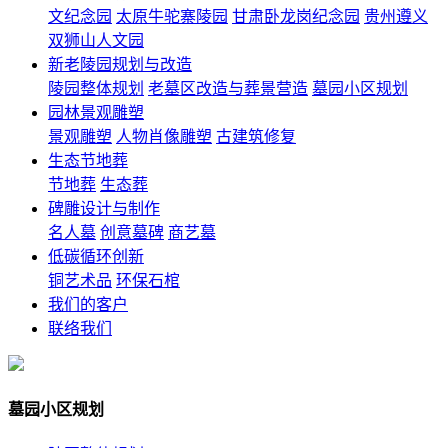
文纪念园
太原牛驼寨陵园
甘肃卧龙岗纪念园
贵州遵义
双狮山人文园
新老陵园规划与改造
陵园整体规划
老墓区改造与葬景营造
墓园小区规划
园林景观雕塑
景观雕塑
人物肖像雕塑
古建筑修复
生态节地葬
节地葬
生态葬
碑雕设计与制作
名人墓
创意墓碑
商艺墓
低碳循环创新
铜艺术品
环保石棺
我们的客户
联络我们
墓园小区规划