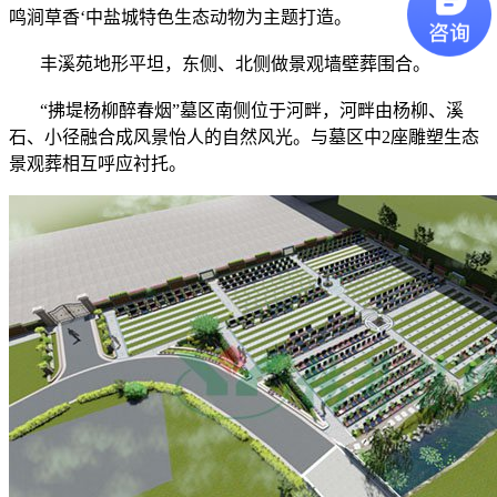
鸣涧草香‘中盐城特色生态动物为主题打造。
丰溪苑地形平坦，东侧、北侧做景观墙壁葬围合。
“拂堤杨柳醉春烟”墓区南侧位于河畔，河畔由杨柳、溪
石、小径融合成风景怡人的自然风光。与墓区中2座雕塑生态
景观葬相互呼应衬托。