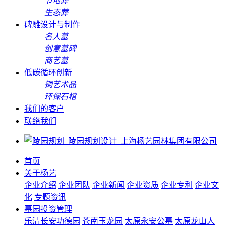
节地葬
生态葬
碑雕设计与制作
名人墓
创意墓碑
商艺墓
低碳循环创新
铜艺术品
环保石棺
我们的客户
联络我们
首页
关于杨艺
企业介绍
企业团队
企业新闻
企业资质
企业专利
企业文
化
专题资讯
墓园投资管理
乐清长安功德园
苍南玉龙园
太原永安公墓
太原龙山人