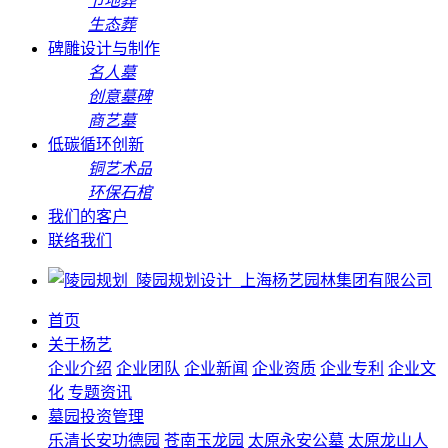
节地葬
生态葬
碑雕设计与制作
名人墓
创意墓碑
商艺墓
低碳循环创新
铜艺术品
环保石棺
我们的客户
联络我们
首页
关于杨艺
企业介绍
企业团队
企业新闻
企业资质
企业专利
企业文
化
专题资讯
墓园投资管理
乐清长安功德园
苍南玉龙园
太原永安公墓
太原龙山人