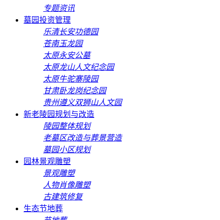
专题资讯
墓园投资管理
乐清长安功德园
苍南玉龙园
太原永安公墓
太原龙山人文纪念园
太原牛驼寨陵园
甘肃卧龙岗纪念园
贵州遵义双狮山人文园
新老陵园规划与改造
陵园整体规划
老墓区改造与葬景营造
墓园小区规划
园林景观雕塑
景观雕塑
人物肖像雕塑
古建筑修复
生态节地葬