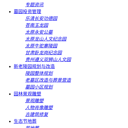
专题资讯
墓园投资管理
乐清长安功德园
苍南玉龙园
太原永安公墓
太原龙山人文纪念园
太原牛驼寨陵园
甘肃卧龙岗纪念园
贵州遵义双狮山人文园
新老陵园规划与改造
陵园整体规划
老墓区改造与葬景营造
墓园小区规划
园林景观雕塑
景观雕塑
人物肖像雕塑
古建筑修复
生态节地葬