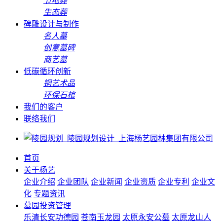
节地葬
生态葬
碑雕设计与制作
名人墓
创意墓碑
商艺墓
低碳循环创新
铜艺术品
环保石棺
我们的客户
联络我们
首页
关于杨艺
企业介绍
企业团队
企业新闻
企业资质
企业专利
企业文
化
专题资讯
墓园投资管理
乐清长安功德园
苍南玉龙园
太原永安公墓
太原龙山人