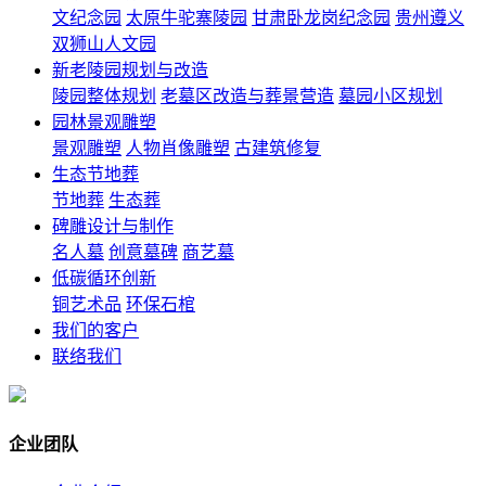
文纪念园
太原牛驼寨陵园
甘肃卧龙岗纪念园
贵州遵义
双狮山人文园
新老陵园规划与改造
陵园整体规划
老墓区改造与葬景营造
墓园小区规划
园林景观雕塑
景观雕塑
人物肖像雕塑
古建筑修复
生态节地葬
节地葬
生态葬
碑雕设计与制作
名人墓
创意墓碑
商艺墓
低碳循环创新
铜艺术品
环保石棺
我们的客户
联络我们
企业团队