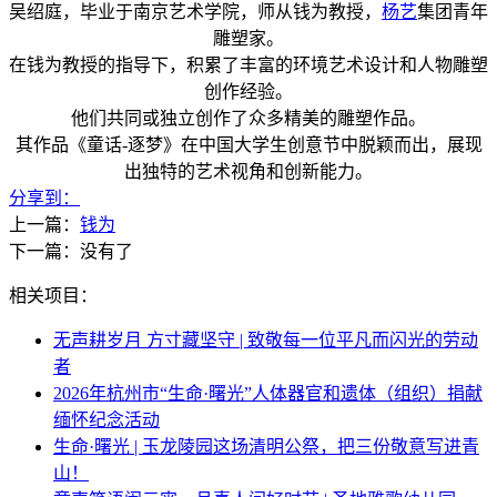
吴绍庭，毕业于南京艺术学院，师从钱为教授，
杨艺
集团青年
雕塑家。
在钱为教授的指导下，积累了丰富的环境艺术设计和人物雕塑
创作经验。
他们共同或独立创作了众多精美的雕塑作品。
其作品《童话-逐梦》在中国大学生创意节中脱颖而出，展现
出独特的艺术视角和创新能力。
分享到：
上一篇：
钱为
下一篇：没有了
相关项目：
无声耕岁月 方寸藏坚守 | 致敬每一位平凡而闪光的劳动
者
2026年杭州市“生命·曙光”人体器官和遗体（组织）捐献
缅怀纪念活动
生命·曙光 | 玉龙陵园这场清明公祭，把三份敬意写进青
山！