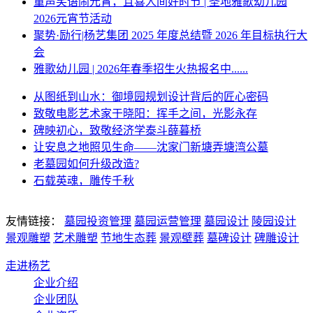
童声笑语闹元宵，且喜人间好时节 | 圣地雅歌幼儿园
2026元宵节活动
聚势·励行|杨艺集团 2025 年度总结暨 2026 年目标执行大
会
雅歌幼儿园 | 2026年春季招生火热报名中......
从图纸到山水：御境园规划设计背后的匠心密码
致敬电影艺术家于晓阳：挥手之间，光影永存
碑映初心，致敬经济学泰斗薛暮桥
让安息之地照见生命——沈家门新塘弄塘湾公墓
老墓园如何升级改造?
石载英魂，雕传千秋
友情链接：
墓园投资管理
墓园运营管理
墓园设计
陵园设计
景观雕塑
艺术雕塑
节地生态葬
景观壁葬
墓碑设计
碑雕设计
走进杨艺
企业介绍
企业团队