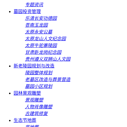
专题资讯
墓园投资管理
乐清长安功德园
苍南玉龙园
太原永安公墓
太原龙山人文纪念园
太原牛驼寨陵园
甘肃卧龙岗纪念园
贵州遵义双狮山人文园
新老陵园规划与改造
陵园整体规划
老墓区改造与葬景营造
墓园小区规划
园林景观雕塑
景观雕塑
人物肖像雕塑
古建筑修复
生态节地葬