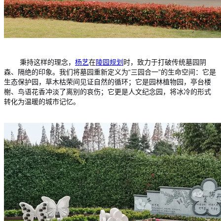
秉持这样的理念，
杨艺
在
陵园规划
时，致力于打破传统墓园阴
森、隔绝的印象。我们将墓园重新定义为“三园合一”的生命空间：它是
生态保护园，草木枯荣间见证自然的循环；它是园林植物园，亭台楼
榭、鸟语花香冲淡了离别的哀伤；它更是人文纪念园，将冰冷的形式
转化为温暖的城市记忆。