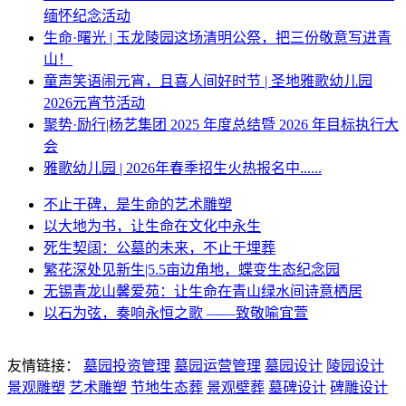
缅怀纪念活动
生命·曙光 | 玉龙陵园这场清明公祭，把三份敬意写进青
山！
童声笑语闹元宵，且喜人间好时节 | 圣地雅歌幼儿园
2026元宵节活动
聚势·励行|杨艺集团 2025 年度总结暨 2026 年目标执行大
会
雅歌幼儿园 | 2026年春季招生火热报名中......
不止于碑，是生命的艺术雕塑
以大地为书，让生命在文化中永生
死生契阔：公墓的未来，不止于埋葬
繁花深处见新生|5.5亩边角地，蝶变生态纪念园
无锡青龙山馨爱苑：让生命在青山绿水间诗意栖居
以石为弦，奏响永恒之歌 ——致敬喻宜萱
友情链接：
墓园投资管理
墓园运营管理
墓园设计
陵园设计
景观雕塑
艺术雕塑
节地生态葬
景观壁葬
墓碑设计
碑雕设计