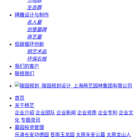
节地葬
生态葬
碑雕设计与制作
名人墓
创意墓碑
商艺墓
低碳循环创新
铜艺术品
环保石棺
我们的客户
联络我们
首页
关于杨艺
企业介绍
企业团队
企业新闻
企业资质
企业专利
企业文
化
专题资讯
墓园投资管理
乐清长安功德园
苍南玉龙园
太原永安公墓
太原龙山人