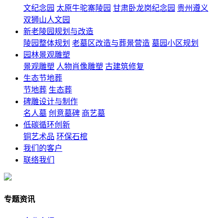
文纪念园
太原牛驼寨陵园
甘肃卧龙岗纪念园
贵州遵义
双狮山人文园
新老陵园规划与改造
陵园整体规划
老墓区改造与葬景营造
墓园小区规划
园林景观雕塑
景观雕塑
人物肖像雕塑
古建筑修复
生态节地葬
节地葬
生态葬
碑雕设计与制作
名人墓
创意墓碑
商艺墓
低碳循环创新
铜艺术品
环保石棺
我们的客户
联络我们
专题资讯