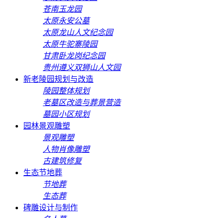
苍南玉龙园
太原永安公墓
太原龙山人文纪念园
太原牛驼寨陵园
甘肃卧龙岗纪念园
贵州遵义双狮山人文园
新老陵园规划与改造
陵园整体规划
老墓区改造与葬景营造
墓园小区规划
园林景观雕塑
景观雕塑
人物肖像雕塑
古建筑修复
生态节地葬
节地葬
生态葬
碑雕设计与制作