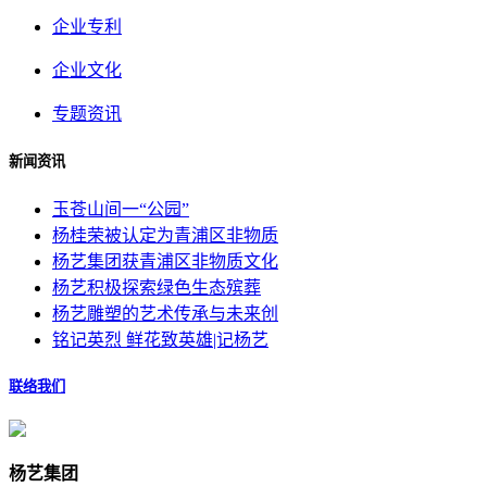
企业专利
企业文化
专题资讯
新闻资讯
玉苍山间一“公园”
杨桂荣被认定为青浦区非物质
杨艺集团获青浦区非物质文化
杨艺积极探索绿色生态殡葬
杨艺雕塑的艺术传承与未来创
铭记英烈 鲜花致英雄|记杨艺
联络我们
杨艺集团