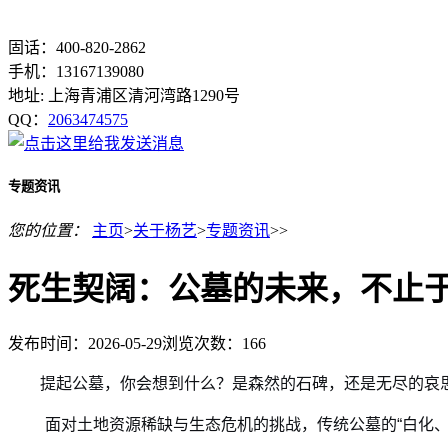
固话：400-820-2862
手机：13167139080
地址: 上海青浦区清河湾路1290号
QQ：
2063474575
专题资讯
您的位置：
主页
>
关于杨艺
>
专题资讯
>>
死生契阔：公墓的未来，不止
发布时间：2026-05-29
浏览次数：
166
提起公墓，你会想到什么？是森然的石碑，还是无尽的哀思
面对土地资源稀缺与生态危机的挑战，传统公墓的“白化