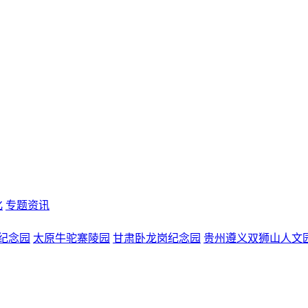
化
专题资讯
纪念园
太原牛驼寨陵园
甘肃卧龙岗纪念园
贵州遵义双狮山人文