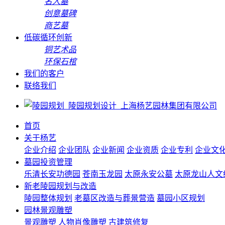
名人墓
创意墓碑
商艺墓
低碳循环创新
铜艺术品
环保石棺
我们的客户
联络我们
首页
关于杨艺
企业介绍
企业团队
企业新闻
企业资质
企业专利
企业文
墓园投资管理
乐清长安功德园
苍南玉龙园
太原永安公墓
太原龙山人文
新老陵园规划与改造
陵园整体规划
老墓区改造与葬景营造
墓园小区规划
园林景观雕塑
景观雕塑
人物肖像雕塑
古建筑修复