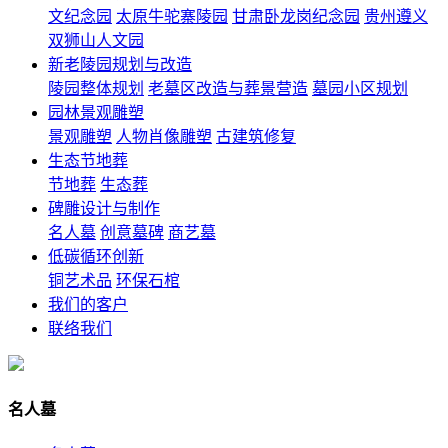
文纪念园
太原牛驼寨陵园
甘肃卧龙岗纪念园
贵州遵义
双狮山人文园
新老陵园规划与改造
陵园整体规划
老墓区改造与葬景营造
墓园小区规划
园林景观雕塑
景观雕塑
人物肖像雕塑
古建筑修复
生态节地葬
节地葬
生态葬
碑雕设计与制作
名人墓
创意墓碑
商艺墓
低碳循环创新
铜艺术品
环保石棺
我们的客户
联络我们
名人墓