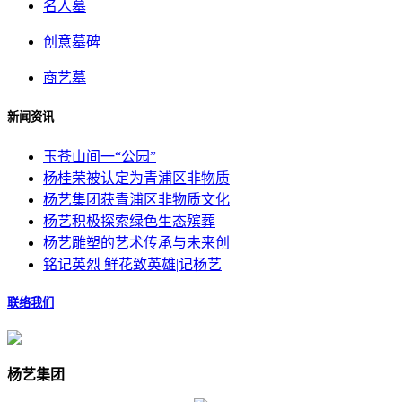
名人墓
创意墓碑
商艺墓
新闻资讯
玉苍山间一“公园”
杨桂荣被认定为青浦区非物质
杨艺集团获青浦区非物质文化
杨艺积极探索绿色生态殡葬
杨艺雕塑的艺术传承与未来创
铭记英烈 鲜花致英雄|记杨艺
联络我们
杨艺集团