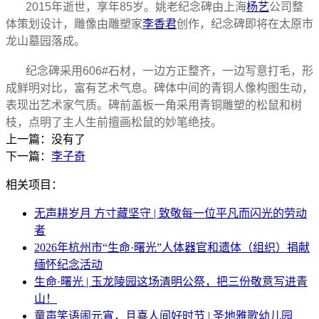
2015年逝世，享年85岁。姚老纪念碑由上海
杨艺
公司整
体策划设计，雕像由雕塑家
李香君
创作，纪念碑即将在太原市
龙山墓园落成。
纪念碑采用606#石材，一边方正整齐，一边写意打毛，形
成鲜明对比，富有艺术气息。碑体中间的青铜人像构图生动，
表现出艺术家气质。碑前盖板一角采用青铜雕塑的松鼠和树
枝，点明了主人生前擅画松鼠的妙笔绝技。
上一篇：没有了
下一篇：
李子奇
相关项目：
无声耕岁月 方寸藏坚守 | 致敬每一位平凡而闪光的劳动
者
2026年杭州市“生命·曙光”人体器官和遗体（组织）捐献
缅怀纪念活动
生命·曙光 | 玉龙陵园这场清明公祭，把三份敬意写进青
山！
童声笑语闹元宵，且喜人间好时节 | 圣地雅歌幼儿园