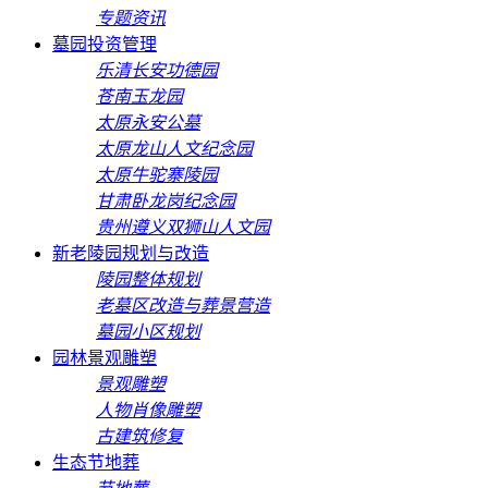
专题资讯
墓园投资管理
乐清长安功德园
苍南玉龙园
太原永安公墓
太原龙山人文纪念园
太原牛驼寨陵园
甘肃卧龙岗纪念园
贵州遵义双狮山人文园
新老陵园规划与改造
陵园整体规划
老墓区改造与葬景营造
墓园小区规划
园林景观雕塑
景观雕塑
人物肖像雕塑
古建筑修复
生态节地葬