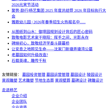
2026元宵节活动
聚势·励行|杨艺集团 2025 年度总结暨 2026 年目标执行大
会
雅歌幼儿园 | 2026年春季招生火热报名中......
从图纸到山水：御境园规划设计背后的匠心密码
致敬电影艺术家于晓阳：挥手之间，光影永存
碑映初心，致敬经济学泰斗薛暮桥
让安息之地照见生命——沈家门新塘弄塘湾公墓
老墓园如何升级改造?
石载英魂，雕传千秋
友情链接：
墓园投资管理
墓园运营管理
墓园设计
陵园设计
景观雕塑
艺术雕塑
节地生态葬
景观壁葬
墓碑设计
碑雕设计
走进杨艺
企业介绍
企业团队
企业资质