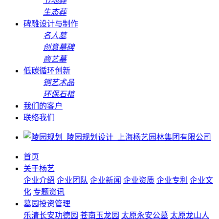
节地葬
生态葬
碑雕设计与制作
名人墓
创意墓碑
商艺墓
低碳循环创新
铜艺术品
环保石棺
我们的客户
联络我们
首页
关于杨艺
企业介绍
企业团队
企业新闻
企业资质
企业专利
企业文
化
专题资讯
墓园投资管理
乐清长安功德园
苍南玉龙园
太原永安公墓
太原龙山人