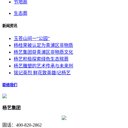
节地葬
生态葬
新闻资讯
玉苍山间一“公园”
杨桂荣被认定为青浦区非物质
杨艺集团获青浦区非物质文化
杨艺积极探索绿色生态殡葬
杨艺雕塑的艺术传承与未来创
铭记英烈 鲜花致英雄|记杨艺
联络我们
杨艺集团
固话：400-820-2862