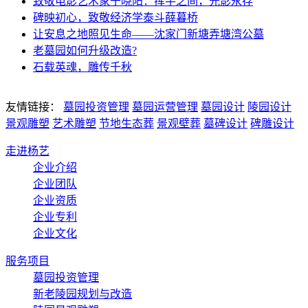
致敬电影艺术家于晓阳：挥手之间，光影永存
碑映初心，致敬经济学泰斗薛暮桥
让安息之地照见生命——沈家门新塘弄塘湾公墓
老墓园如何升级改造?
石载英魂，雕传千秋
友情链接：
墓园投资管理
墓园运营管理
墓园设计
陵园设计
景观雕塑
艺术雕塑
节地生态葬
景观壁葬
墓碑设计
碑雕设计
走进杨艺
企业介绍
企业团队
企业资质
企业专利
企业文化
服务项目
墓园投资管理
新老陵园规划与改造