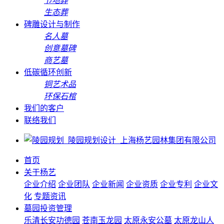
节地葬
生态葬
碑雕设计与制作
名人墓
创意墓碑
商艺墓
低碳循环创新
铜艺术品
环保石棺
我们的客户
联络我们
首页
关于杨艺
企业介绍
企业团队
企业新闻
企业资质
企业专利
企业文
化
专题资讯
墓园投资管理
乐清长安功德园
苍南玉龙园
太原永安公墓
太原龙山人