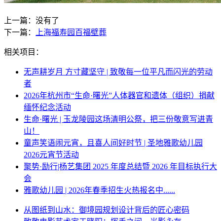
上一篇：没有了
下一篇：
上海福寿园百福壁葬
相关项目：
无声耕岁月 方寸藏坚守 | 致敬每一位平凡而闪光的劳动
者
2026年杭州市“生命·曙光”人体器官和遗体（组织）捐献
缅怀纪念活动
生命·曙光 | 玉龙陵园这场清明公祭，把三份敬意写进青
山！
童声笑语闹元宵，且喜人间好时节 | 圣地雅歌幼儿园
2026元宵节活动
聚势·励行|杨艺集团 2025 年度总结暨 2026 年目标执行大
会
雅歌幼儿园 | 2026年春季招生火热报名中......
从图纸到山水：御境园规划设计背后的匠心密码