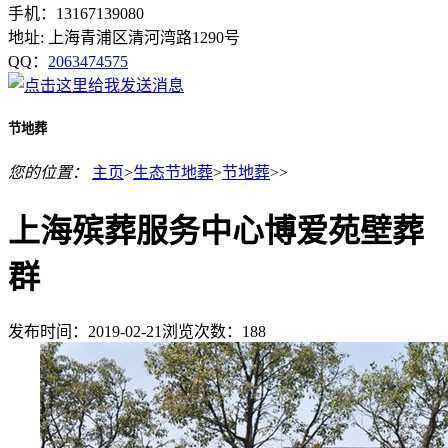
手机：13167139080
地址: 上海青浦区清河湾路1290号
QQ：
2063474575
节地葬
您的位置：
主页
>
生态节地葬
>
节地葬
>>
上海殡葬服务中心博爱苑壁葬
群
发布时间：2019-02-21
浏览次数：
188