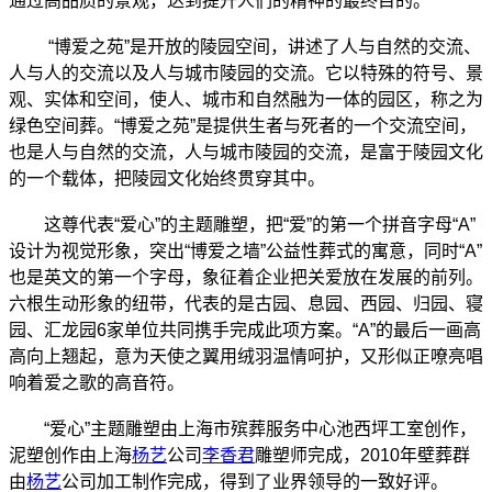
通过高品质的景观，达到提升人们的精神的最终目的。
“博爱之苑”是开放的陵园空间，讲述了人与自然的交流、
人与人的交流以及人与城市陵园的交流。它以特殊的符号、景
观、实体和空间，使人、城市和自然融为一体的园区，称之为
绿色空间葬。“博爱之苑”是提供生者与死者的一个交流空间，
也是人与自然的交流，人与城市陵园的交流，是富于陵园文化
的一个载体，把陵园文化始终贯穿其中。
这尊代表“爱心”的主题雕塑，把“爱”的第一个拼音字母“
A
”
设计为视觉形象，突出“博爱之墙”公益性葬式的寓意，同时“
A
”
也是英文的第一个字母，象征着企业把关爱放在发展的前列。
六根生动形象的纽带，代表的是古园、息园、西园、归园、寝
园、汇龙园
6
家单位共同携手完成此项方案。“
A
”的最后一画高
高向上翘起，意为天使之翼用绒羽温情呵护，又形似正嘹亮唱
响着爱之歌的高音符。
“爱心”主题雕塑由上海市殡葬服务中心池西坪工室创作，
泥塑创作由上海
杨艺
公司
李香君
雕塑师完成，
2010
年壁葬群
由
杨艺
公司加工制作完成，得到了业界领导的一致好评。