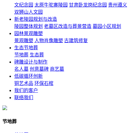
文纪念园
太原牛驼寨陵园
甘肃卧龙岗纪念园
贵州遵义
双狮山人文园
新老陵园规划与改造
陵园整体规划
老墓区改造与葬景营造
墓园小区规划
园林景观雕塑
景观雕塑
人物肖像雕塑
古建筑修复
生态节地葬
节地葬
生态葬
碑雕设计与制作
名人墓
创意墓碑
商艺墓
低碳循环创新
铜艺术品
环保石棺
我们的客户
联络我们
节地葬