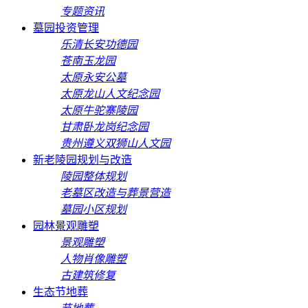
专题资讯
墓园投资管理
乐清长安功德园
苍南玉龙园
太原永安公墓
太原龙山人文纪念园
太原牛驼寨陵园
甘肃卧龙岗纪念园
贵州遵义双狮山人文园
新老陵园规划与改造
陵园整体规划
老墓区改造与葬景营造
墓园小区规划
园林景观雕塑
景观雕塑
人物肖像雕塑
古建筑修复
生态节地葬