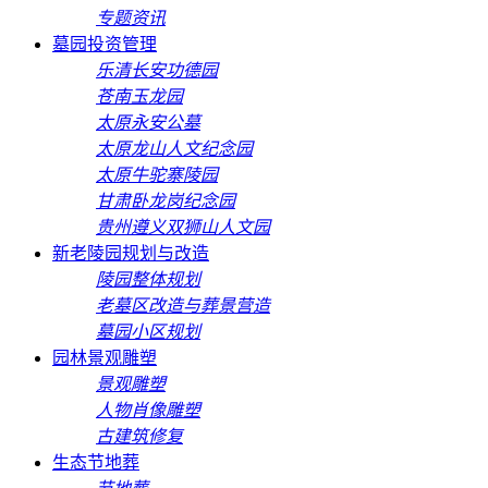
专题资讯
墓园投资管理
乐清长安功德园
苍南玉龙园
太原永安公墓
太原龙山人文纪念园
太原牛驼寨陵园
甘肃卧龙岗纪念园
贵州遵义双狮山人文园
新老陵园规划与改造
陵园整体规划
老墓区改造与葬景营造
墓园小区规划
园林景观雕塑
景观雕塑
人物肖像雕塑
古建筑修复
生态节地葬