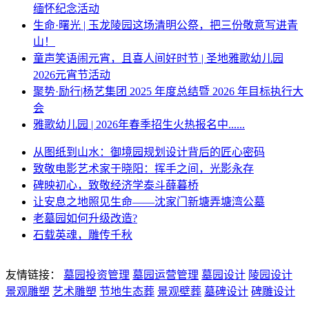
缅怀纪念活动
生命·曙光 | 玉龙陵园这场清明公祭，把三份敬意写进青
山！
童声笑语闹元宵，且喜人间好时节 | 圣地雅歌幼儿园
2026元宵节活动
聚势·励行|杨艺集团 2025 年度总结暨 2026 年目标执行大
会
雅歌幼儿园 | 2026年春季招生火热报名中......
从图纸到山水：御境园规划设计背后的匠心密码
致敬电影艺术家于晓阳：挥手之间，光影永存
碑映初心，致敬经济学泰斗薛暮桥
让安息之地照见生命——沈家门新塘弄塘湾公墓
老墓园如何升级改造?
石载英魂，雕传千秋
友情链接：
墓园投资管理
墓园运营管理
墓园设计
陵园设计
景观雕塑
艺术雕塑
节地生态葬
景观壁葬
墓碑设计
碑雕设计