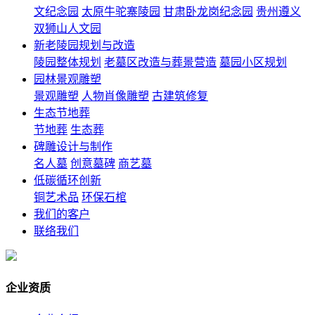
文纪念园
太原牛驼寨陵园
甘肃卧龙岗纪念园
贵州遵义
双狮山人文园
新老陵园规划与改造
陵园整体规划
老墓区改造与葬景营造
墓园小区规划
园林景观雕塑
景观雕塑
人物肖像雕塑
古建筑修复
生态节地葬
节地葬
生态葬
碑雕设计与制作
名人墓
创意墓碑
商艺墓
低碳循环创新
铜艺术品
环保石棺
我们的客户
联络我们
企业资质