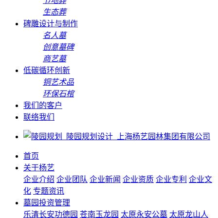
节地葬
生态葬
碑雕设计与制作
名人墓
创意墓碑
商艺墓
低碳循环创新
铜艺术品
环保石棺
我们的客户
联络我们
首页
关于杨艺
企业介绍
企业团队
企业新闻
企业资质
企业专利
企业文
化
专题资讯
墓园投资管理
乐清长安功德园
苍南玉龙园
太原永安公墓
太原龙山人