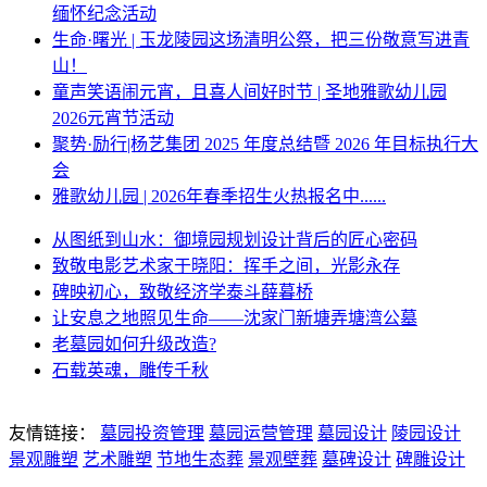
缅怀纪念活动
生命·曙光 | 玉龙陵园这场清明公祭，把三份敬意写进青
山！
童声笑语闹元宵，且喜人间好时节 | 圣地雅歌幼儿园
2026元宵节活动
聚势·励行|杨艺集团 2025 年度总结暨 2026 年目标执行大
会
雅歌幼儿园 | 2026年春季招生火热报名中......
从图纸到山水：御境园规划设计背后的匠心密码
致敬电影艺术家于晓阳：挥手之间，光影永存
碑映初心，致敬经济学泰斗薛暮桥
让安息之地照见生命——沈家门新塘弄塘湾公墓
老墓园如何升级改造?
石载英魂，雕传千秋
友情链接：
墓园投资管理
墓园运营管理
墓园设计
陵园设计
景观雕塑
艺术雕塑
节地生态葬
景观壁葬
墓碑设计
碑雕设计