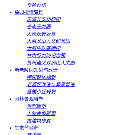
专题资讯
墓园投资管理
乐清长安功德园
苍南玉龙园
太原永安公墓
太原龙山人文纪念园
太原牛驼寨陵园
甘肃卧龙岗纪念园
贵州遵义双狮山人文园
新老陵园规划与改造
陵园整体规划
老墓区改造与葬景营造
墓园小区规划
园林景观雕塑
景观雕塑
人物肖像雕塑
古建筑修复
生态节地葬