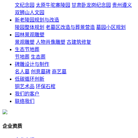
文纪念园
太原牛驼寨陵园
甘肃卧龙岗纪念园
贵州遵义
双狮山人文园
新老陵园规划与改造
陵园整体规划
老墓区改造与葬景营造
墓园小区规划
园林景观雕塑
景观雕塑
人物肖像雕塑
古建筑修复
生态节地葬
节地葬
生态葬
碑雕设计与制作
名人墓
创意墓碑
商艺墓
低碳循环创新
铜艺术品
环保石棺
我们的客户
联络我们
企业资质