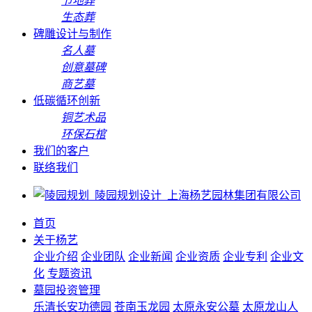
节地葬
生态葬
碑雕设计与制作
名人墓
创意墓碑
商艺墓
低碳循环创新
铜艺术品
环保石棺
我们的客户
联络我们
首页
关于杨艺
企业介绍
企业团队
企业新闻
企业资质
企业专利
企业文
化
专题资讯
墓园投资管理
乐清长安功德园
苍南玉龙园
太原永安公墓
太原龙山人