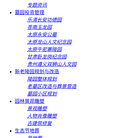
专题资讯
墓园投资管理
乐清长安功德园
苍南玉龙园
太原永安公墓
太原龙山人文纪念园
太原牛驼寨陵园
甘肃卧龙岗纪念园
贵州遵义双狮山人文园
新老陵园规划与改造
陵园整体规划
老墓区改造与葬景营造
墓园小区规划
园林景观雕塑
景观雕塑
人物肖像雕塑
古建筑修复
生态节地葬