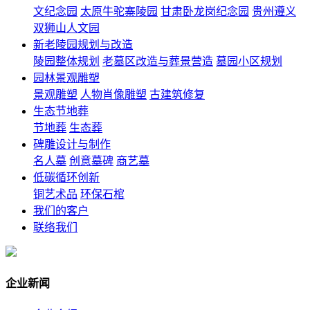
文纪念园
太原牛驼寨陵园
甘肃卧龙岗纪念园
贵州遵义
双狮山人文园
新老陵园规划与改造
陵园整体规划
老墓区改造与葬景营造
墓园小区规划
园林景观雕塑
景观雕塑
人物肖像雕塑
古建筑修复
生态节地葬
节地葬
生态葬
碑雕设计与制作
名人墓
创意墓碑
商艺墓
低碳循环创新
铜艺术品
环保石棺
我们的客户
联络我们
企业新闻