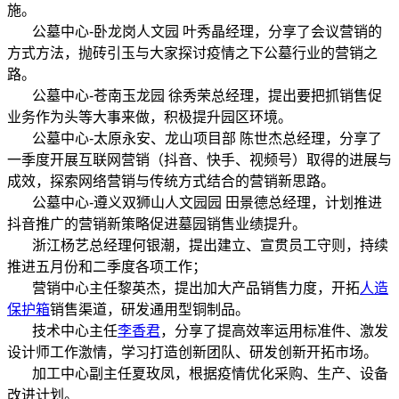
施。
公墓中心-卧龙岗人文园 叶秀晶经理，分享了会议营销的
方式方法，抛砖引玉与大家探讨疫情之下公墓行业的营销之
路。
公墓中心-苍南玉龙园 徐秀荣总经理，提出要把抓销售促
业务作为头等大事来做，积极提升园区环境。
公墓中心-太原永安、龙山项目部 陈世杰总经理，分享了
一季度开展互联网营销（抖音、快手、视频号）取得的进展与
成效，探索网络营销与传统方式结合的营销新思路。
公墓中心-遵义双狮山人文园园 田景德总经理，计划推进
抖音推广的营销新策略促进墓园销售业绩提升。
浙江杨艺总经理何银潮，提出建立、宣贯员工守则，持续
推进五月份和二季度各项工作；
营销中心主任黎英杰，提出加大产品销售力度，开拓
人造
保护箱
销售渠道，研发通用型铜制品。
技术中心主任
李香君
，分享了提高效率运用标准件、激发
设计师工作激情，学习打造创新团队、研发创新开拓市场。
加工中心副主任夏玫凤，根据疫情优化采购、生产、设备
改进计划。