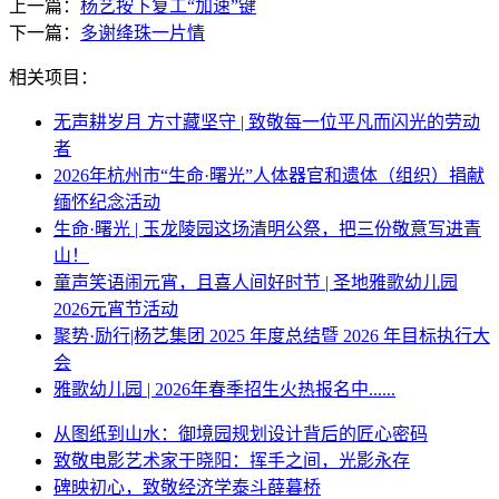
上一篇：
杨艺按下复工“加速”键
下一篇：
多谢绛珠一片情
相关项目：
无声耕岁月 方寸藏坚守 | 致敬每一位平凡而闪光的劳动
者
2026年杭州市“生命·曙光”人体器官和遗体（组织）捐献
缅怀纪念活动
生命·曙光 | 玉龙陵园这场清明公祭，把三份敬意写进青
山！
童声笑语闹元宵，且喜人间好时节 | 圣地雅歌幼儿园
2026元宵节活动
聚势·励行|杨艺集团 2025 年度总结暨 2026 年目标执行大
会
雅歌幼儿园 | 2026年春季招生火热报名中......
从图纸到山水：御境园规划设计背后的匠心密码
致敬电影艺术家于晓阳：挥手之间，光影永存
碑映初心，致敬经济学泰斗薛暮桥