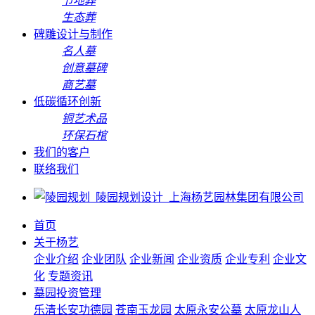
节地葬
生态葬
碑雕设计与制作
名人墓
创意墓碑
商艺墓
低碳循环创新
铜艺术品
环保石棺
我们的客户
联络我们
首页
关于杨艺
企业介绍
企业团队
企业新闻
企业资质
企业专利
企业文
化
专题资讯
墓园投资管理
乐清长安功德园
苍南玉龙园
太原永安公墓
太原龙山人