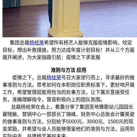
集团总裁
杨桂荣
希望所有杨艺人能够克服疫情影响，咬定
目标，想出补救措施，努力达成年度计划目标！并从三个方面
展开阐述，为大家指路引航：疫情之下求发展
准则与方法 应用
疫情之下，总裁
杨桂荣
号召大家逆行而上，寻求最好的做
事准则与方法。思考如何在本职岗位职责标准下，更好地开展
工作，希望管理层能用恰当的处事方法，让下属乐意接受任
务，准确理解指令，营造积极向上的团队氛围。
总裁杨桂荣在会上，着重分享了集团圣地雅歌幼儿园园长
翟晓敏、营销中心一部部长丁锦峰、财务中心总账会计瞿英姿
的做事准则与方法，分别给予5000元、3000元、1500元的现
金奖励，并希望与会人员能够借鉴他们的准则与方法，运用到
实际中去，共建杨艺美好未来。