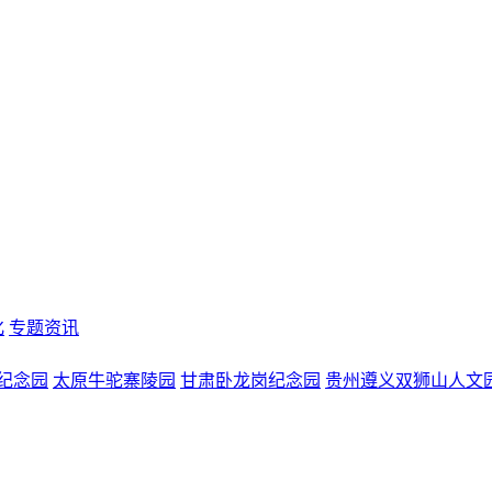
化
专题资讯
纪念园
太原牛驼寨陵园
甘肃卧龙岗纪念园
贵州遵义双狮山人文