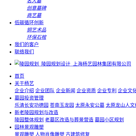
名人墓
创意墓碑
商艺墓
低碳循环创新
铜艺术品
环保石棺
我们的客户
联络我们
首页
关于杨艺
企业介绍
企业团队
企业新闻
企业资质
企业专利
企业文
墓园投资管理
乐清长安功德园
苍南玉龙园
太原永安公墓
太原龙山人文
新老陵园规划与改造
陵园整体规划
老墓区改造与葬景营造
墓园小区规划
园林景观雕塑
景观雕塑
人物肖像雕塑
古建筑修复