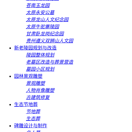
苍南玉龙园
太原永安公墓
太原龙山人文纪念园
太原牛驼寨陵园
甘肃卧龙岗纪念园
贵州遵义双狮山人文园
新老陵园规划与改造
陵园整体规划
老墓区改造与葬景营造
墓园小区规划
园林景观雕塑
景观雕塑
人物肖像雕塑
古建筑修复
生态节地葬
节地葬
生态葬
碑雕设计与制作