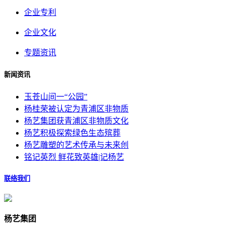
企业专利
企业文化
专题资讯
新闻资讯
玉苍山间一“公园”
杨桂荣被认定为青浦区非物质
杨艺集团获青浦区非物质文化
杨艺积极探索绿色生态殡葬
杨艺雕塑的艺术传承与未来创
铭记英烈 鲜花致英雄|记杨艺
联络我们
杨艺集团