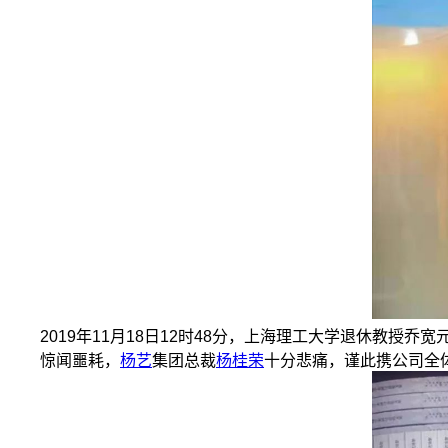
2019年11月18日12时48分，上海理工大学退休教授乔
惊闻噩耗，
杨艺
集团总裁
杨桂荣
十分悲痛，谨此携公司全