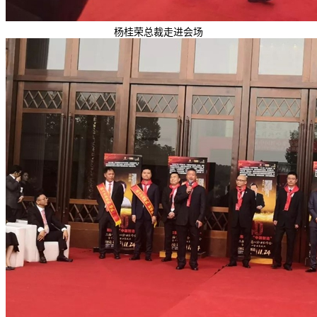
杨桂荣总裁走进会场