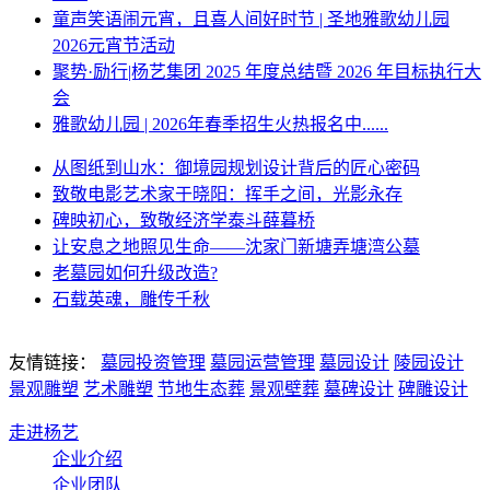
童声笑语闹元宵，且喜人间好时节 | 圣地雅歌幼儿园
2026元宵节活动
聚势·励行|杨艺集团 2025 年度总结暨 2026 年目标执行大
会
雅歌幼儿园 | 2026年春季招生火热报名中......
从图纸到山水：御境园规划设计背后的匠心密码
致敬电影艺术家于晓阳：挥手之间，光影永存
碑映初心，致敬经济学泰斗薛暮桥
让安息之地照见生命——沈家门新塘弄塘湾公墓
老墓园如何升级改造?
石载英魂，雕传千秋
友情链接：
墓园投资管理
墓园运营管理
墓园设计
陵园设计
景观雕塑
艺术雕塑
节地生态葬
景观壁葬
墓碑设计
碑雕设计
走进杨艺
企业介绍
企业团队