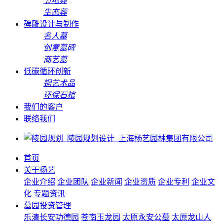
节地葬
生态葬
碑雕设计与制作
名人墓
创意墓碑
商艺墓
低碳循环创新
铜艺术品
环保石棺
我们的客户
联络我们
首页
关于杨艺
企业介绍
企业团队
企业新闻
企业资质
企业专利
企业文
化
专题资讯
墓园投资管理
乐清长安功德园
苍南玉龙园
太原永安公墓
太原龙山人