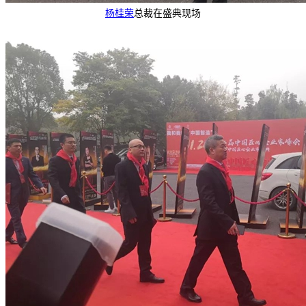
杨桂荣
总裁在盛典现场