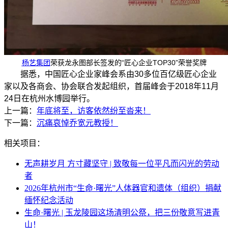
杨艺集团
荣获龙永图部长签发的“匠心企业TOP30”荣誉奖牌
据悉，中国匠心企业家峰会系由30多位百亿级匠心企业
家以及各商会、协会联合发起组织，首届峰会于2018年11月
24日在杭州水博园举行。
上一篇：
年底将至，访客依然纷至沓来！
下一篇：
沉痛哀悼乔宽元教授！
相关项目：
无声耕岁月 方寸藏坚守 | 致敬每一位平凡而闪光的劳动
者
2026年杭州市“生命·曙光”人体器官和遗体（组织）捐献
缅怀纪念活动
生命·曙光 | 玉龙陵园这场清明公祭，把三份敬意写进青
山！