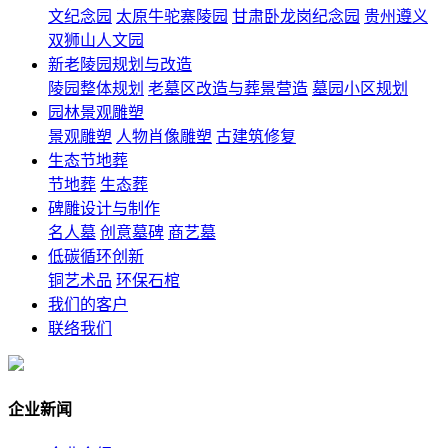
文纪念园
太原牛驼寨陵园
甘肃卧龙岗纪念园
贵州遵义
双狮山人文园
新老陵园规划与改造
陵园整体规划
老墓区改造与葬景营造
墓园小区规划
园林景观雕塑
景观雕塑
人物肖像雕塑
古建筑修复
生态节地葬
节地葬
生态葬
碑雕设计与制作
名人墓
创意墓碑
商艺墓
低碳循环创新
铜艺术品
环保石棺
我们的客户
联络我们
企业新闻