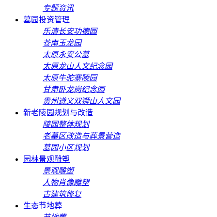
专题资讯
墓园投资管理
乐清长安功德园
苍南玉龙园
太原永安公墓
太原龙山人文纪念园
太原牛驼寨陵园
甘肃卧龙岗纪念园
贵州遵义双狮山人文园
新老陵园规划与改造
陵园整体规划
老墓区改造与葬景营造
墓园小区规划
园林景观雕塑
景观雕塑
人物肖像雕塑
古建筑修复
生态节地葬