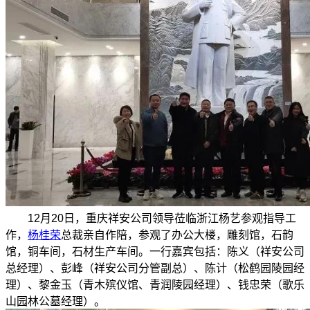
12月20日，重庆祥安公司领导莅临浙江杨艺参观指导工
作，
杨桂荣
总裁亲自作陪，参观了办公大楼，雕刻馆，石韵
馆，铜车间，石材生产车间。一行嘉宾包括：陈义（祥安公司
总经理）、彭峰（祥安公司分管副总）、陈计（松鹤园陵园经
理）、黎金玉（青木殡仪馆、青润陵园经理）、钱忠荣（歌乐
山园林公墓经理）。