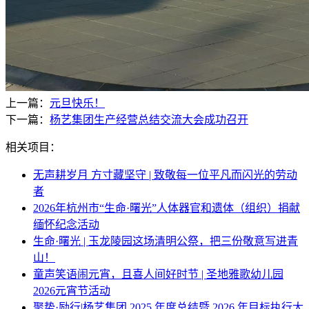
上一篇：
元旦快乐！
下一篇：
杨艺集团生产经营总结交流大会成功召开
相关项目：
无声耕岁月 方寸藏坚守 | 致敬每一位平凡而闪光的劳动
者
2026年杭州市“生命·曙光”人体器官和遗体（组织）捐献
缅怀纪念活动
生命·曙光 | 玉龙陵园这场清明公祭，把三份敬意写进青
山！
童声笑语闹元宵，且喜人间好时节 | 圣地雅歌幼儿园
2026元宵节活动
聚势·励行|杨艺集团 2025 年度总结暨 2026 年目标执行大