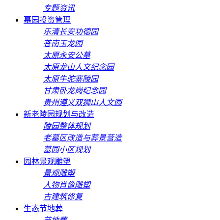
专题资讯
墓园投资管理
乐清长安功德园
苍南玉龙园
太原永安公墓
太原龙山人文纪念园
太原牛驼寨陵园
甘肃卧龙岗纪念园
贵州遵义双狮山人文园
新老陵园规划与改造
陵园整体规划
老墓区改造与葬景营造
墓园小区规划
园林景观雕塑
景观雕塑
人物肖像雕塑
古建筑修复
生态节地葬