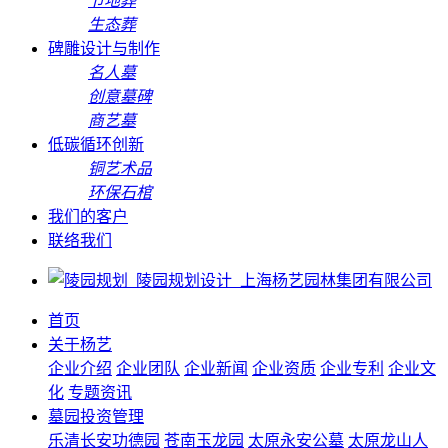
节地葬
生态葬
碑雕设计与制作
名人墓
创意墓碑
商艺墓
低碳循环创新
铜艺术品
环保石棺
我们的客户
联络我们
首页
关于杨艺
企业介绍
企业团队
企业新闻
企业资质
企业专利
企业文
化
专题资讯
墓园投资管理
乐清长安功德园
苍南玉龙园
太原永安公墓
太原龙山人