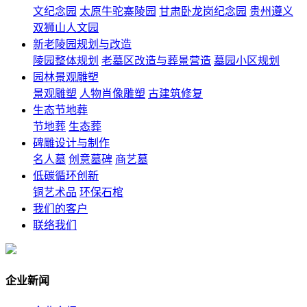
文纪念园
太原牛驼寨陵园
甘肃卧龙岗纪念园
贵州遵义
双狮山人文园
新老陵园规划与改造
陵园整体规划
老墓区改造与葬景营造
墓园小区规划
园林景观雕塑
景观雕塑
人物肖像雕塑
古建筑修复
生态节地葬
节地葬
生态葬
碑雕设计与制作
名人墓
创意墓碑
商艺墓
低碳循环创新
铜艺术品
环保石棺
我们的客户
联络我们
企业新闻