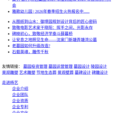
会
雅歌幼儿园 | 2026年春季招生火热报名中......
从图纸到山水：御境园规划设计背后的匠心密码
致敬电影艺术家于晓阳：挥手之间，光影永存
碑映初心，致敬经济学泰斗薛暮桥
让安息之地照见生命——沈家门新塘弄塘湾公墓
老墓园如何升级改造?
石载英魂，雕传千秋
友情链接：
墓园投资管理
墓园运营管理
墓园设计
陵园设计
景观雕塑
艺术雕塑
节地生态葬
景观壁葬
墓碑设计
碑雕设计
走进杨艺
企业介绍
企业团队
企业资质
企业专利
企业文化