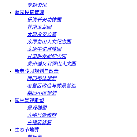
专题资讯
墓园投资管理
乐清长安功德园
苍南玉龙园
太原永安公墓
太原龙山人文纪念园
太原牛驼寨陵园
甘肃卧龙岗纪念园
贵州遵义双狮山人文园
新老陵园规划与改造
陵园整体规划
老墓区改造与葬景营造
墓园小区规划
园林景观雕塑
景观雕塑
人物肖像雕塑
古建筑修复
生态节地葬