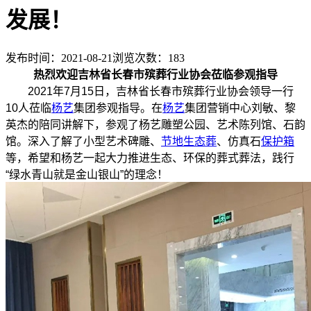
发展！
发布时间：2021-08-21
浏览次数：
183
热烈欢迎吉林省长春市殡葬行业协会莅临参观指导
2021年7月15日，吉林省长春市殡葬行业协会领导一行
10人莅临
杨艺
集团参观指导。在
杨艺
集团营销中心刘敏、黎
英杰的陪同讲解下，参观了杨艺雕塑公园、艺术陈列馆、石韵
馆。深入了解了小型艺术碑雕、
节地生态葬
、仿真石
保护箱
等，希望和杨艺一起大力推进生态、环保的葬式葬法，践行
“绿水青山就是金山银山”的理念！