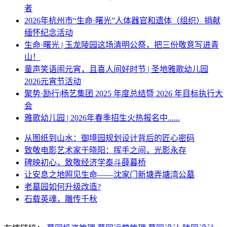
者
2026年杭州市“生命·曙光”人体器官和遗体（组织）捐献
缅怀纪念活动
生命·曙光 | 玉龙陵园这场清明公祭，把三份敬意写进青
山！
童声笑语闹元宵，且喜人间好时节 | 圣地雅歌幼儿园
2026元宵节活动
聚势·励行|杨艺集团 2025 年度总结暨 2026 年目标执行大
会
雅歌幼儿园 | 2026年春季招生火热报名中......
从图纸到山水：御境园规划设计背后的匠心密码
致敬电影艺术家于晓阳：挥手之间，光影永存
碑映初心，致敬经济学泰斗薛暮桥
让安息之地照见生命——沈家门新塘弄塘湾公墓
老墓园如何升级改造?
石载英魂，雕传千秋