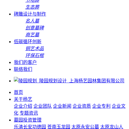
节地葬
生态葬
碑雕设计与制作
名人墓
创意墓碑
商艺墓
低碳循环创新
铜艺术品
环保石棺
我们的客户
联络我们
首页
关于杨艺
企业介绍
企业团队
企业新闻
企业资质
企业专利
企业文
化
专题资讯
墓园投资管理
乐清长安功德园
苍南玉龙园
太原永安公墓
太原龙山人