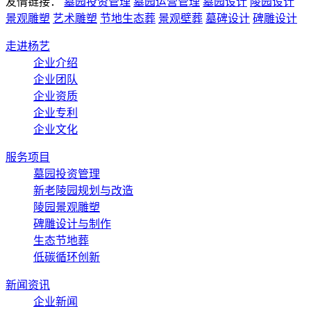
友情链接：
墓园投资管理
墓园运营管理
墓园设计
陵园设计
景观雕塑
艺术雕塑
节地生态葬
景观壁葬
墓碑设计
碑雕设计
走进杨艺
企业介绍
企业团队
企业资质
企业专利
企业文化
服务项目
墓园投资管理
新老陵园规划与改造
陵园景观雕塑
碑雕设计与制作
生态节地葬
低碳循环创新
新闻资讯
企业新闻