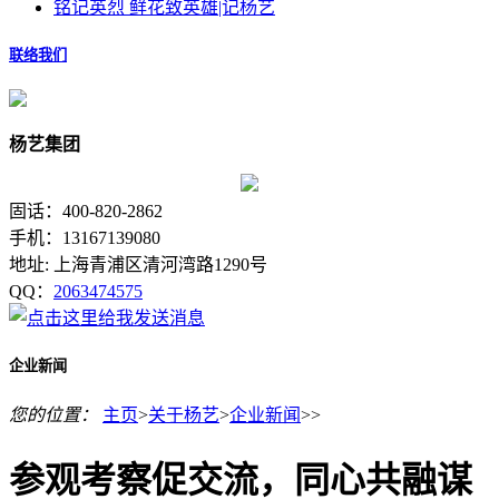
铭记英烈 鲜花致英雄|记杨艺
联络我们
杨艺集团
固话：400-820-2862
手机：13167139080
地址: 上海青浦区清河湾路1290号
QQ：
2063474575
企业新闻
您的位置：
主页
>
关于杨艺
>
企业新闻
>>
参观考察促交流，同心共融谋