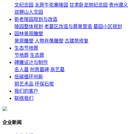
文纪念园
太原牛驼寨陵园
甘肃卧龙岗纪念园
贵州遵义
双狮山人文园
新老陵园规划与改造
陵园整体规划
老墓区改造与葬景营造
墓园小区规划
园林景观雕塑
景观雕塑
人物肖像雕塑
古建筑修复
生态节地葬
节地葬
生态葬
碑雕设计与制作
名人墓
创意墓碑
商艺墓
低碳循环创新
铜艺术品
环保石棺
我们的客户
联络我们
企业新闻