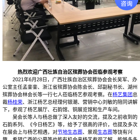
热烈欢迎广西壮族自治区殡葬协会莅临参观考察
2021年6月28日，广西壮族自治区殡葬协会会长吴军、办
公室主任孟銮銮、浙江省殡葬协会陈会长、邱副秘书长、湖州
殡葬协会林会长等一行七人莅临杨艺参观考察。在
杨艺集团
总
裁
杨桂荣
、浙江杨艺总经理何银潮、营销中心刘敏的陪同讲解
下，参观了杨艺展厅、石韵馆、铜展览馆和生产车间。
吴会长等人与杨总做了深入友好的交流，提及之前收到的
石韵系列、《今日杨艺》等，给予了很高的评价，也提及多次
在展会上与杨艺相遇，对
节地生态葬
、景观
生态葬
等饶有兴
趣，希望广西的公墓等也能有机会来杨艺参观了解，能够多多