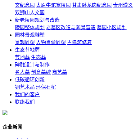
文纪念园
太原牛驼寨陵园
甘肃卧龙岗纪念园
贵州遵义
双狮山人文园
新老陵园规划与改造
陵园整体规划
老墓区改造与葬景营造
墓园小区规划
园林景观雕塑
景观雕塑
人物肖像雕塑
古建筑修复
生态节地葬
节地葬
生态葬
碑雕设计与制作
名人墓
创意墓碑
商艺墓
低碳循环创新
铜艺术品
环保石棺
我们的客户
联络我们
企业新闻