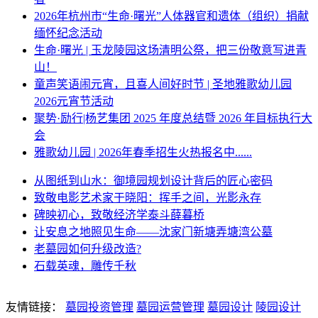
2026年杭州市“生命·曙光”人体器官和遗体（组织）捐献
缅怀纪念活动
生命·曙光 | 玉龙陵园这场清明公祭，把三份敬意写进青
山！
童声笑语闹元宵，且喜人间好时节 | 圣地雅歌幼儿园
2026元宵节活动
聚势·励行|杨艺集团 2025 年度总结暨 2026 年目标执行大
会
雅歌幼儿园 | 2026年春季招生火热报名中......
从图纸到山水：御境园规划设计背后的匠心密码
致敬电影艺术家于晓阳：挥手之间，光影永存
碑映初心，致敬经济学泰斗薛暮桥
让安息之地照见生命——沈家门新塘弄塘湾公墓
老墓园如何升级改造?
石载英魂，雕传千秋
友情链接：
墓园投资管理
墓园运营管理
墓园设计
陵园设计