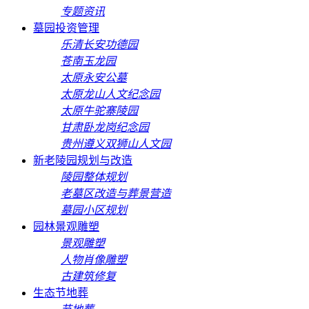
专题资讯
墓园投资管理
乐清长安功德园
苍南玉龙园
太原永安公墓
太原龙山人文纪念园
太原牛驼寨陵园
甘肃卧龙岗纪念园
贵州遵义双狮山人文园
新老陵园规划与改造
陵园整体规划
老墓区改造与葬景营造
墓园小区规划
园林景观雕塑
景观雕塑
人物肖像雕塑
古建筑修复
生态节地葬