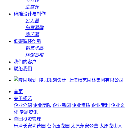
节地葬
生态葬
碑雕设计与制作
名人墓
创意墓碑
商艺墓
低碳循环创新
铜艺术品
环保石棺
我们的客户
联络我们
首页
关于杨艺
企业介绍
企业团队
企业新闻
企业资质
企业专利
企业文
化
专题资讯
墓园投资管理
乐清长安功德园
苍南玉龙园
太原永安公墓
太原龙山人