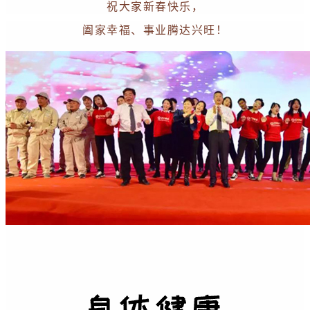
祝大家新春快乐，
阖家幸福、事业腾达兴旺！