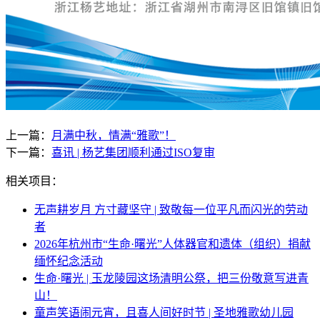
上一篇：
月满中秋，情满“雅歌”！
下一篇：
喜讯 | 杨艺集团顺利通过ISO复审
相关项目：
无声耕岁月 方寸藏坚守 | 致敬每一位平凡而闪光的劳动
者
2026年杭州市“生命·曙光”人体器官和遗体（组织）捐献
缅怀纪念活动
生命·曙光 | 玉龙陵园这场清明公祭，把三份敬意写进青
山！
童声笑语闹元宵，且喜人间好时节 | 圣地雅歌幼儿园