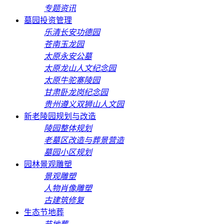
专题资讯
墓园投资管理
乐清长安功德园
苍南玉龙园
太原永安公墓
太原龙山人文纪念园
太原牛驼寨陵园
甘肃卧龙岗纪念园
贵州遵义双狮山人文园
新老陵园规划与改造
陵园整体规划
老墓区改造与葬景营造
墓园小区规划
园林景观雕塑
景观雕塑
人物肖像雕塑
古建筑修复
生态节地葬