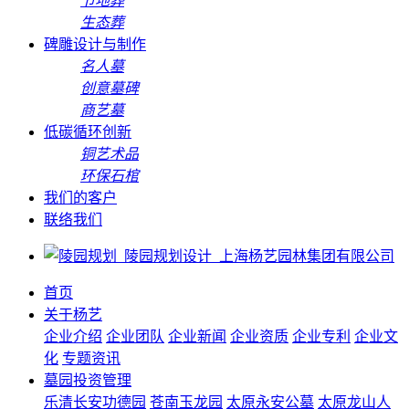
节地葬
生态葬
碑雕设计与制作
名人墓
创意墓碑
商艺墓
低碳循环创新
铜艺术品
环保石棺
我们的客户
联络我们
首页
关于杨艺
企业介绍
企业团队
企业新闻
企业资质
企业专利
企业文
化
专题资讯
墓园投资管理
乐清长安功德园
苍南玉龙园
太原永安公墓
太原龙山人