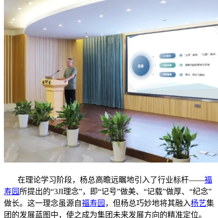
在理论学习阶段，杨总高瞻远瞩地引入了行业标杆——
福
寿园
所提出的“3JI理念”，即“记号”做美、“记载”做厚、“纪念”
做长。这一理念虽源自
福寿园
，但杨总巧妙地将其融入
杨艺
集
团的发展蓝图中，使之成为集团未来发展方向的精准定位。