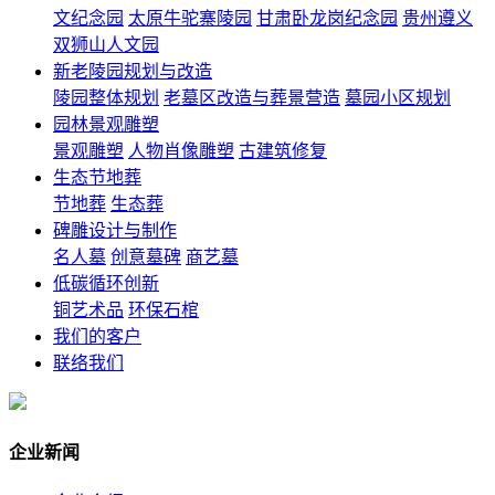
文纪念园
太原牛驼寨陵园
甘肃卧龙岗纪念园
贵州遵义
双狮山人文园
新老陵园规划与改造
陵园整体规划
老墓区改造与葬景营造
墓园小区规划
园林景观雕塑
景观雕塑
人物肖像雕塑
古建筑修复
生态节地葬
节地葬
生态葬
碑雕设计与制作
名人墓
创意墓碑
商艺墓
低碳循环创新
铜艺术品
环保石棺
我们的客户
联络我们
企业新闻