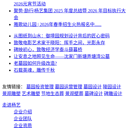
2026元宵节活动
聚势·励行|杨艺集团 2025 年度总结暨 2026 年目标执行大
会
雅歌幼儿园 | 2026年春季招生火热报名中......
从图纸到山水：御境园规划设计背后的匠心密码
致敬电影艺术家于晓阳：挥手之间，光影永存
碑映初心，致敬经济学泰斗薛暮桥
让安息之地照见生命——沈家门新塘弄塘湾公墓
老墓园如何升级改造?
石载英魂，雕传千秋
友情链接：
墓园投资管理
墓园运营管理
墓园设计
陵园设计
景观雕塑
艺术雕塑
节地生态葬
景观壁葬
墓碑设计
碑雕设计
走进杨艺
企业介绍
企业团队
企业资质