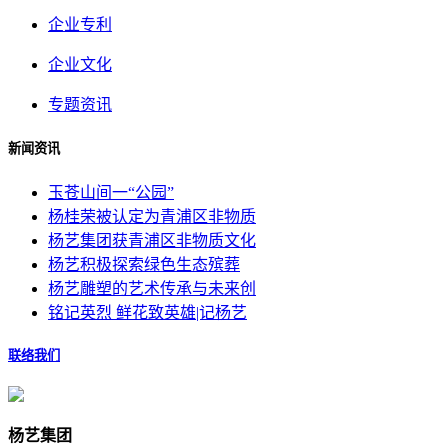
企业专利
企业文化
专题资讯
新闻资讯
玉苍山间一“公园”
杨桂荣被认定为青浦区非物质
杨艺集团获青浦区非物质文化
杨艺积极探索绿色生态殡葬
杨艺雕塑的艺术传承与未来创
铭记英烈 鲜花致英雄|记杨艺
联络我们
杨艺集团