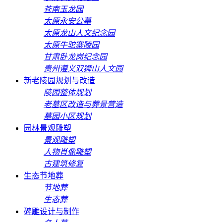
苍南玉龙园
太原永安公墓
太原龙山人文纪念园
太原牛驼寨陵园
甘肃卧龙岗纪念园
贵州遵义双狮山人文园
新老陵园规划与改造
陵园整体规划
老墓区改造与葬景营造
墓园小区规划
园林景观雕塑
景观雕塑
人物肖像雕塑
古建筑修复
生态节地葬
节地葬
生态葬
碑雕设计与制作