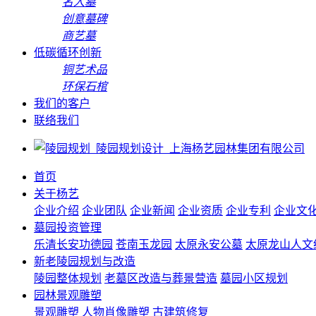
名人墓
创意墓碑
商艺墓
低碳循环创新
铜艺术品
环保石棺
我们的客户
联络我们
首页
关于杨艺
企业介绍
企业团队
企业新闻
企业资质
企业专利
企业文
墓园投资管理
乐清长安功德园
苍南玉龙园
太原永安公墓
太原龙山人文
新老陵园规划与改造
陵园整体规划
老墓区改造与葬景营造
墓园小区规划
园林景观雕塑
景观雕塑
人物肖像雕塑
古建筑修复