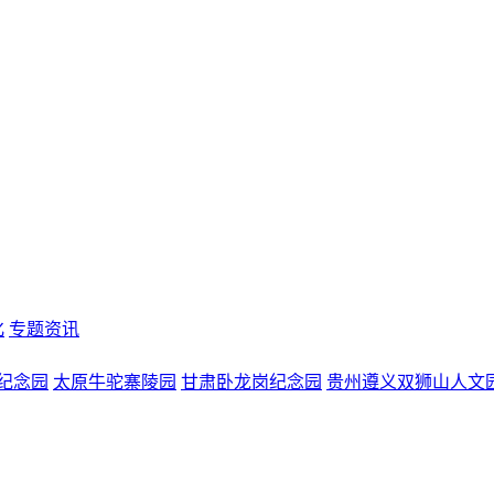
化
专题资讯
纪念园
太原牛驼寨陵园
甘肃卧龙岗纪念园
贵州遵义双狮山人文