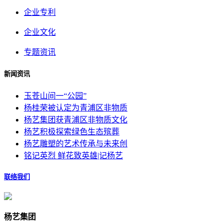
企业专利
企业文化
专题资讯
新闻资讯
玉苍山间一“公园”
杨桂荣被认定为青浦区非物质
杨艺集团获青浦区非物质文化
杨艺积极探索绿色生态殡葬
杨艺雕塑的艺术传承与未来创
铭记英烈 鲜花致英雄|记杨艺
联络我们
杨艺集团