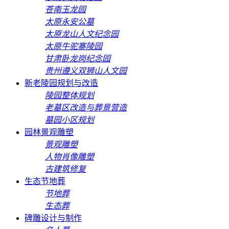
苍南玉龙园
太原永安公墓
太原龙山人文纪念园
太原牛驼寨陵园
甘肃卧龙岗纪念园
贵州遵义双狮山人文园
新老陵园规划与改造
陵园整体规划
老墓区改造与葬景营造
墓园小区规划
园林景观雕塑
景观雕塑
人物肖像雕塑
古建筑修复
生态节地葬
节地葬
生态葬
碑雕设计与制作