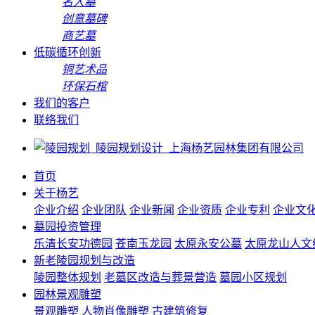
名人墓
创意墓碑
商艺墓
低碳循环创新
铜艺术品
环保石棺
我们的客户
联络我们
首页
关于杨艺
企业介绍
企业团队
企业新闻
企业资质
企业专利
企业文
墓园投资管理
乐清长安功德园
苍南玉龙园
太原永安公墓
太原龙山人文
新老陵园规划与改造
陵园整体规划
老墓区改造与葬景营造
墓园小区规划
园林景观雕塑
景观雕塑
人物肖像雕塑
古建筑修复