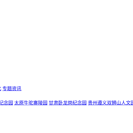
化
专题资讯
纪念园
太原牛驼寨陵园
甘肃卧龙岗纪念园
贵州遵义双狮山人文