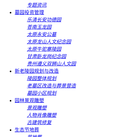
专题资讯
墓园投资管理
乐清长安功德园
苍南玉龙园
太原永安公墓
太原龙山人文纪念园
太原牛驼寨陵园
甘肃卧龙岗纪念园
贵州遵义双狮山人文园
新老陵园规划与改造
陵园整体规划
老墓区改造与葬景营造
墓园小区规划
园林景观雕塑
景观雕塑
人物肖像雕塑
古建筑修复
生态节地葬