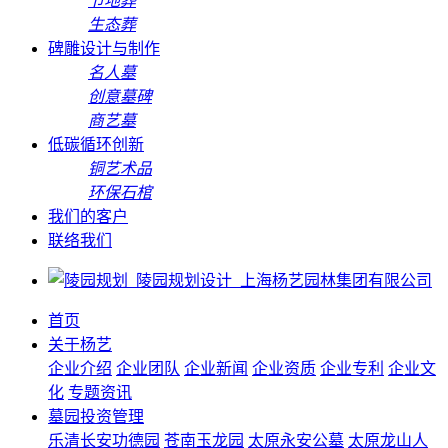
节地葬
生态葬
碑雕设计与制作
名人墓
创意墓碑
商艺墓
低碳循环创新
铜艺术品
环保石棺
我们的客户
联络我们
首页
关于杨艺
企业介绍
企业团队
企业新闻
企业资质
企业专利
企业文
化
专题资讯
墓园投资管理
乐清长安功德园
苍南玉龙园
太原永安公墓
太原龙山人