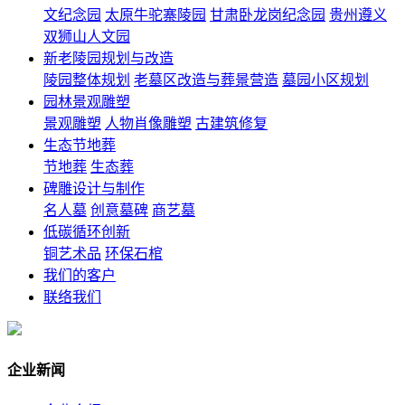
文纪念园
太原牛驼寨陵园
甘肃卧龙岗纪念园
贵州遵义
双狮山人文园
新老陵园规划与改造
陵园整体规划
老墓区改造与葬景营造
墓园小区规划
园林景观雕塑
景观雕塑
人物肖像雕塑
古建筑修复
生态节地葬
节地葬
生态葬
碑雕设计与制作
名人墓
创意墓碑
商艺墓
低碳循环创新
铜艺术品
环保石棺
我们的客户
联络我们
企业新闻