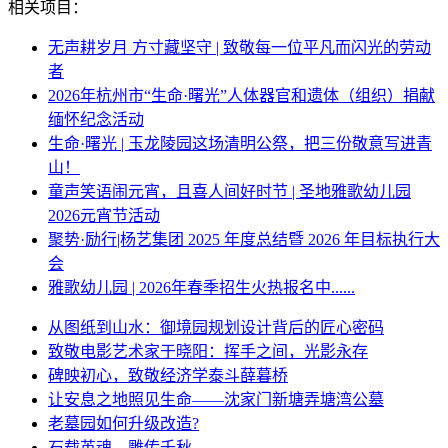
相关项目：
无声耕岁月 方寸藏坚守 | 致敬每一位平凡而闪光的劳动
者
2026年杭州市“生命·曙光”人体器官和遗体（组织）捐献
缅怀纪念活动
生命·曙光 | 玉龙陵园这场清明公祭，把三份敬意写进青
山！
童声笑语闹元宵，且喜人间好时节 | 圣地雅歌幼儿园
2026元宵节活动
聚势·励行|杨艺集团 2025 年度总结暨 2026 年目标执行大
会
雅歌幼儿园 | 2026年春季招生火热报名中......
从图纸到山水：御境园规划设计背后的匠心密码
致敬电影艺术家于晓阳：挥手之间，光影永存
碑映初心，致敬经济学泰斗薛暮桥
让安息之地照见生命——沈家门新塘弄塘湾公墓
老墓园如何升级改造?
石载英魂，雕传千秋