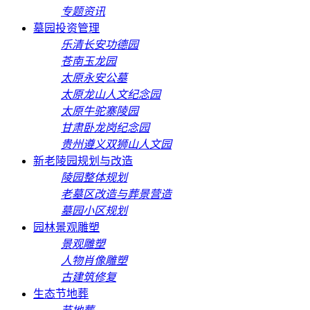
专题资讯
墓园投资管理
乐清长安功德园
苍南玉龙园
太原永安公墓
太原龙山人文纪念园
太原牛驼寨陵园
甘肃卧龙岗纪念园
贵州遵义双狮山人文园
新老陵园规划与改造
陵园整体规划
老墓区改造与葬景营造
墓园小区规划
园林景观雕塑
景观雕塑
人物肖像雕塑
古建筑修复
生态节地葬