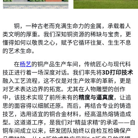
铜，一种古老而充满生命力的金属，承载着人
类文明的厚重。我们深知铜资源的稀缺与宝贵，更
懂得如何以敬畏之心，赋予它循环往复、生生不息
的艺术生命。
在
杨艺
的铜产品生产车间，传统匠心与现代科
技正进行着一场深度对话。我们率先将
3D打印技术
融入工艺流程，这不仅是对生产效率的革新，更是
对艺术表达边界的拓宽。尤其在人物雕塑的创作
中，该技术实现了前所未有的
精度与逼真度
，让追
思的面容得以细腻还原。而后，再结合专业的铸造
技艺，选用适宜的铜合金材料，经高温热熔铸造成
型。这道道工序，是我们对
“精益求精”的承诺——自
铜车间成立以来，研发团队始终以自检互检确保产