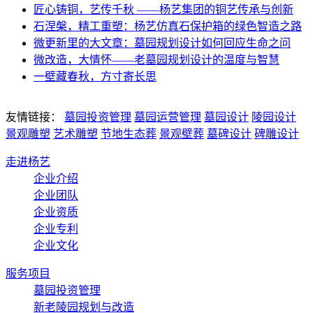
匠心铸铜，艺传千秋 ——杨艺集团的铜艺传承与创新
石涅槃，精工重塑：杨艺仿真石保护箱的绿色智造之路
微更新里的大文章：墓园规划设计如何回应生命之问
微改造，大情怀——老墓园规划设计的温度与智慧
一壁藏春秋，方寸寄长思
友情链接：
墓园投资管理
墓园运营管理
墓园设计
陵园设计
景观雕塑
艺术雕塑
节地生态葬
景观壁葬
墓碑设计
碑雕设计
走进杨艺
企业介绍
企业团队
企业资质
企业专利
企业文化
服务项目
墓园投资管理
新老陵园规划与改造