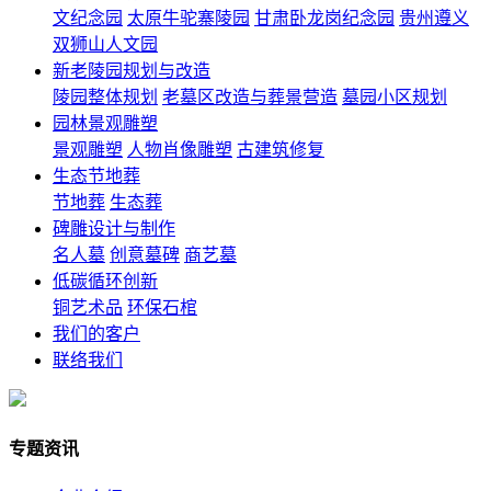
文纪念园
太原牛驼寨陵园
甘肃卧龙岗纪念园
贵州遵义
双狮山人文园
新老陵园规划与改造
陵园整体规划
老墓区改造与葬景营造
墓园小区规划
园林景观雕塑
景观雕塑
人物肖像雕塑
古建筑修复
生态节地葬
节地葬
生态葬
碑雕设计与制作
名人墓
创意墓碑
商艺墓
低碳循环创新
铜艺术品
环保石棺
我们的客户
联络我们
专题资讯