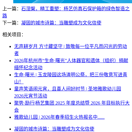
上一篇：
石涅槃，精工重塑：杨艺仿真石保护箱的绿色智造之
路
下一篇：
凝固的城市诗篇：当雕塑成为文化信使
相关项目：
无声耕岁月 方寸藏坚守 | 致敬每一位平凡而闪光的劳动
者
2026年杭州市“生命·曙光”人体器官和遗体（组织）捐献
缅怀纪念活动
生命·曙光 | 玉龙陵园这场清明公祭，把三份敬意写进青
山！
童声笑语闹元宵，且喜人间好时节 | 圣地雅歌幼儿园
2026元宵节活动
聚势·励行|杨艺集团 2025 年度总结暨 2026 年目标执行大
会
雅歌幼儿园 | 2026年春季招生火热报名中......
凝固的城市诗篇：当雕塑成为文化信使