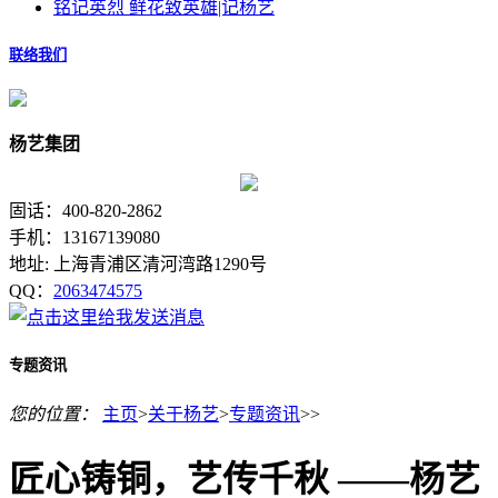
铭记英烈 鲜花致英雄|记杨艺
联络我们
杨艺集团
固话：400-820-2862
手机：13167139080
地址: 上海青浦区清河湾路1290号
QQ：
2063474575
专题资讯
您的位置：
主页
>
关于杨艺
>
专题资讯
>>
匠心铸铜，艺传千秋 ——杨艺