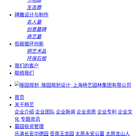
节地葬
生态葬
碑雕设计与制作
名人墓
创意墓碑
商艺墓
低碳循环创新
铜艺术品
环保石棺
我们的客户
联络我们
首页
关于杨艺
企业介绍
企业团队
企业新闻
企业资质
企业专利
企业文
化
专题资讯
墓园投资管理
乐清长安功德园
苍南玉龙园
太原永安公墓
太原龙山人