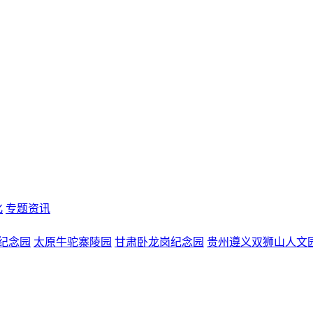
化
专题资讯
纪念园
太原牛驼寨陵园
甘肃卧龙岗纪念园
贵州遵义双狮山人文