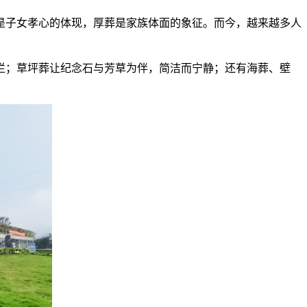
是子女孝心的体现，厚葬是家族体面的象征。而今，越来越多人
烂；草坪葬让纪念石与芳草为伴，简洁而宁静；还有海葬、壁