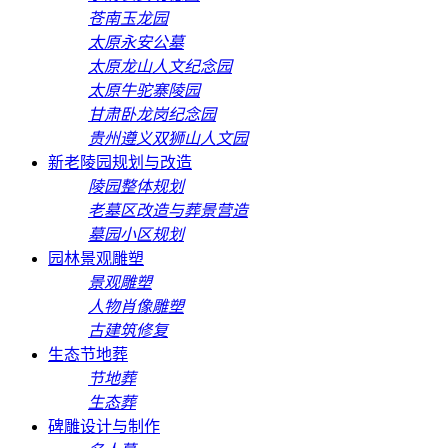
苍南玉龙园
太原永安公墓
太原龙山人文纪念园
太原牛驼寨陵园
甘肃卧龙岗纪念园
贵州遵义双狮山人文园
新老陵园规划与改造
陵园整体规划
老墓区改造与葬景营造
墓园小区规划
园林景观雕塑
景观雕塑
人物肖像雕塑
古建筑修复
生态节地葬
节地葬
生态葬
碑雕设计与制作