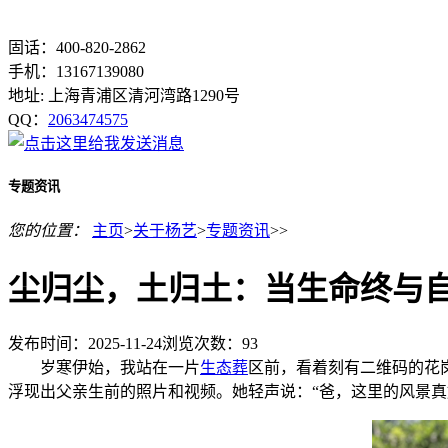
固话：400-820-2862
手机：13167139080
地址: 上海青浦区清河湾路1290号
QQ：
2063474575
专题资讯
您的位置：
主页
>
关于杨艺
>
专题资讯
>>
尘归尘，土归土：当生命终与
发布时间：2025-11-24
浏览次数：
93
岁寒伊始，我站在一片
生态葬
区前，看着刻有二维码的花
浮现出父亲生前的照片和视频。她轻声说：“爸，这里的风景真