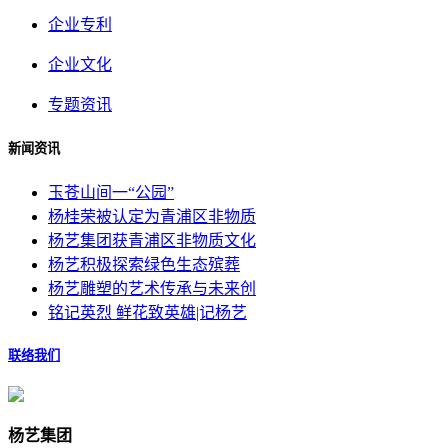
企业专利
企业文化
专题资讯
新闻资讯
玉苍山间一“公园”
杨桂荣被认定为青浦区非物质
杨艺集团获青浦区非物质文化
杨艺积极探索绿色生态殡葬
杨艺雕塑的艺术传承与未来创
铭记英烈 鲜花致英雄|记杨艺
联络我们
杨艺集团