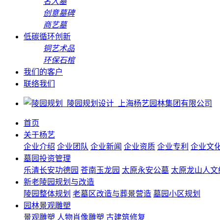
名人墓
创意墓碑
商艺墓
低碳循环创新
铜艺术品
环保石棺
我们的客户
联络我们
首页
关于杨艺
企业介绍
企业团队
企业新闻
企业资质
企业专利
企业文
墓园投资管理
乐清长安功德园
苍南玉龙园
太原永安公墓
太原龙山人文
新老陵园规划与改造
陵园整体规划
老墓区改造与葬景营造
墓园小区规划
园林景观雕塑
景观雕塑
人物肖像雕塑
古建筑修复