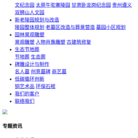
文纪念园
太原牛驼寨陵园
甘肃卧龙岗纪念园
贵州遵义
双狮山人文园
新老陵园规划与改造
陵园整体规划
老墓区改造与葬景营造
墓园小区规划
园林景观雕塑
景观雕塑
人物肖像雕塑
古建筑修复
生态节地葬
节地葬
生态葬
碑雕设计与制作
名人墓
创意墓碑
商艺墓
低碳循环创新
铜艺术品
环保石棺
我们的客户
联络我们
专题资讯