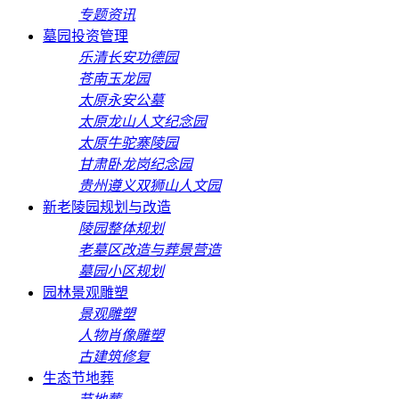
专题资讯
墓园投资管理
乐清长安功德园
苍南玉龙园
太原永安公墓
太原龙山人文纪念园
太原牛驼寨陵园
甘肃卧龙岗纪念园
贵州遵义双狮山人文园
新老陵园规划与改造
陵园整体规划
老墓区改造与葬景营造
墓园小区规划
园林景观雕塑
景观雕塑
人物肖像雕塑
古建筑修复
生态节地葬