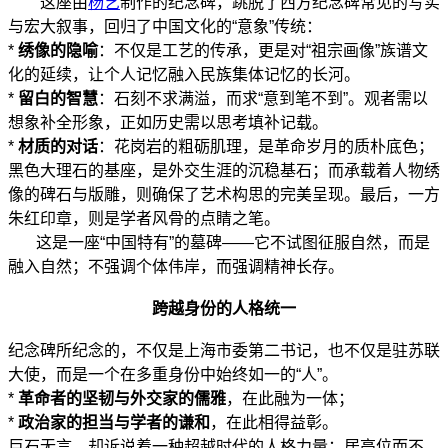
这座由
杨艺
制作的纪念碑，跳脱了西方纪念碑常见的写实
与宏大叙事，回归了中国文化的“意象”传统：
*
绣像的隐喻
：不仅是工艺的传承，更是对“祖宗画像”族谱文
化的延续，让个人记忆融入民族集体记忆的长河。
*
留白的智慧
：石刻不求满溢，而求“意到笔不到”。观者需以
想象补全形象，正如历史需以思考填补记载。
*
材质的对话
：花岗岩的粗砺肌理，是革命岁月的质朴底色；
黑色大理石的基座，是外交生涯的沉稳基石；而承载着人物绣
像的碑石与版雕，则确保了艺术构思的完美呈现。最后，一方
朱红印章，则是学者风骨的点睛之笔。
这是一座“中国特有”的墓碑——它不试图征服自然，而是
融入自然；不强调个体伟岸，而强调精神长存。
跨越身份的人格统一
纪念碑所纪念的，不仅是上海市委第二书记，也不仅是驻苏联
大使，而是一个在多重身份中始终如一的“人”。
*
革命者的坚韧与外交家的儒雅
，在此融为一体；
*
政治家的担当与学者的谦和
，在此相得益彰。
巨石无言，却诉说着一种超越时代的人格力量：居高位而不