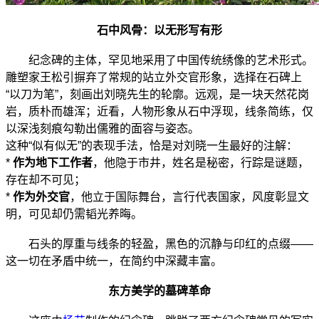
石中风骨：以无形写有形
纪念碑的主体，罕见地采用了中国传统绣像的艺术形式。
雕塑家王松引摒弃了常规的站立外交官形象，选择在石碑上
“以刀为笔”，刻画出刘晓先生的轮廓。远观，是一块天然花岗
岩，质朴而雄浑；近看，人物形象从石中浮现，线条简练，仅
以深浅刻痕勾勒出儒雅的面容与姿态。
这种“似有似无”的表现手法，恰是对刘晓一生最好的注解：
*
作为地下工作者
，他隐于市井，姓名是秘密，行踪是谜题，
存在却不可见；
*
作为外交官
，他立于国际舞台，言行代表国家，风度彰显文
明，可见却仍需韬光养晦。
石头的厚重与线条的轻盈，黑色的沉静与印红的点缀——
这一切在矛盾中统一，在简约中深藏丰富。
东方美学的墓碑革命