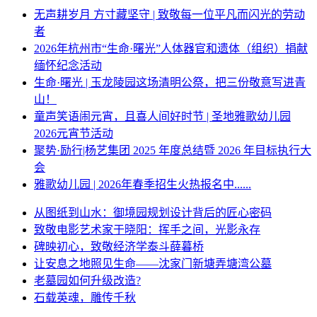
无声耕岁月 方寸藏坚守 | 致敬每一位平凡而闪光的劳动
者
2026年杭州市“生命·曙光”人体器官和遗体（组织）捐献
缅怀纪念活动
生命·曙光 | 玉龙陵园这场清明公祭，把三份敬意写进青
山！
童声笑语闹元宵，且喜人间好时节 | 圣地雅歌幼儿园
2026元宵节活动
聚势·励行|杨艺集团 2025 年度总结暨 2026 年目标执行大
会
雅歌幼儿园 | 2026年春季招生火热报名中......
从图纸到山水：御境园规划设计背后的匠心密码
致敬电影艺术家于晓阳：挥手之间，光影永存
碑映初心，致敬经济学泰斗薛暮桥
让安息之地照见生命——沈家门新塘弄塘湾公墓
老墓园如何升级改造?
石载英魂，雕传千秋