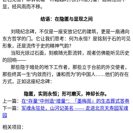
显，经风雨而不移。
结语：在隐匿与显现之间
刘晓纪念碑，不仅是一座安放记忆的建筑，更是一扇通向
东方哲学的门。它让我们思考：何为永恒？是铭刻于石的可见
形象，还是流传于史的精神气韵？
当阳光掠过石面，刻痕随光影流转，观者仿佛能听见历史
的回响——
那些隐于暗处的地下工作者，那些立于台前的外交使者，
那些终其一生“内敛而行，谦和而为”的中国人……他们的存在
方式，正如这座纪念碑：
隐匿，实则永恒；形可磨灭，神却长存。
上一篇：
在“存量”中创造“增量”：「墨梅苑」的生态葬式答卷
下一篇：
军魂永驻处，山河记英名 —— 走进北京天寿园军魂
园
相关项目：