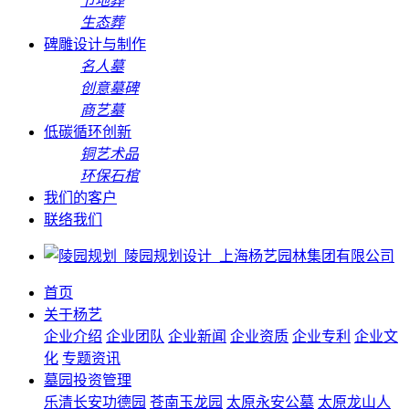
节地葬
生态葬
碑雕设计与制作
名人墓
创意墓碑
商艺墓
低碳循环创新
铜艺术品
环保石棺
我们的客户
联络我们
首页
关于杨艺
企业介绍
企业团队
企业新闻
企业资质
企业专利
企业文
化
专题资讯
墓园投资管理
乐清长安功德园
苍南玉龙园
太原永安公墓
太原龙山人