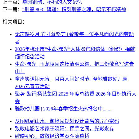
上一篇：
墓园铜韵，不朽的人文记忆
下一篇：
“刑警 803” 碑雕：镌刻刑警之魂，昭示不朽精神
相关项目：
无声耕岁月 方寸藏坚守 | 致敬每一位平凡而闪光的劳动
者
2026年杭州市“生命·曙光”人体器官和遗体（组织）捐献
缅怀纪念活动
生命·曙光 | 玉龙陵园这场清明公祭，把三份敬意写进青
山！
童声笑语闹元宵，且喜人间好时节 | 圣地雅歌幼儿园
2026元宵节活动
聚势·励行|杨艺集团 2025 年度总结暨 2026 年目标执行大
会
雅歌幼儿园 | 2026年春季招生火热报名中......
从图纸到山水：御境园规划设计背后的匠心密码
致敬电影艺术家于晓阳：挥手之间，光影永存
碑映初心，致敬经济学泰斗薛暮桥