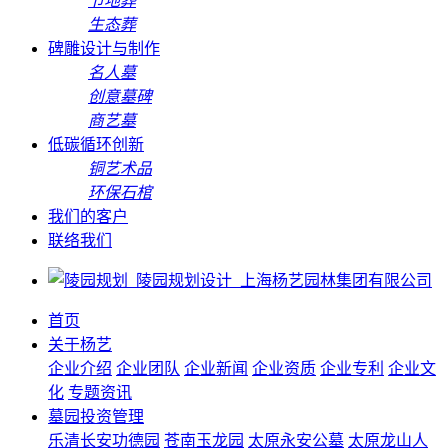
节地葬
生态葬
碑雕设计与制作
名人墓
创意墓碑
商艺墓
低碳循环创新
铜艺术品
环保石棺
我们的客户
联络我们
首页
关于杨艺
企业介绍
企业团队
企业新闻
企业资质
企业专利
企业文
化
专题资讯
墓园投资管理
乐清长安功德园
苍南玉龙园
太原永安公墓
太原龙山人