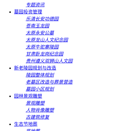
专题资讯
墓园投资管理
乐清长安功德园
苍南玉龙园
太原永安公墓
太原龙山人文纪念园
太原牛驼寨陵园
甘肃卧龙岗纪念园
贵州遵义双狮山人文园
新老陵园规划与改造
陵园整体规划
老墓区改造与葬景营造
墓园小区规划
园林景观雕塑
景观雕塑
人物肖像雕塑
古建筑修复
生态节地葬