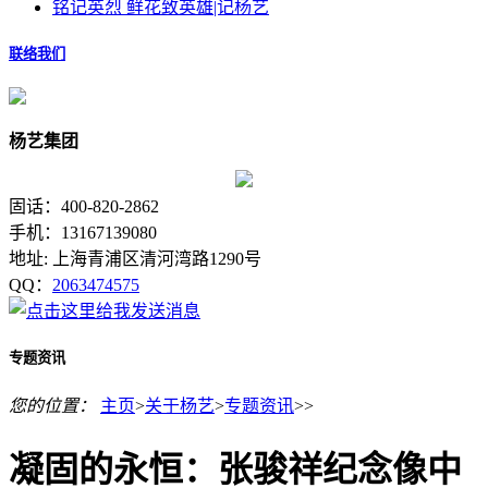
铭记英烈 鲜花致英雄|记杨艺
联络我们
杨艺集团
固话：400-820-2862
手机：13167139080
地址: 上海青浦区清河湾路1290号
QQ：
2063474575
专题资讯
您的位置：
主页
>
关于杨艺
>
专题资讯
>>
凝固的永恒：张骏祥纪念像中