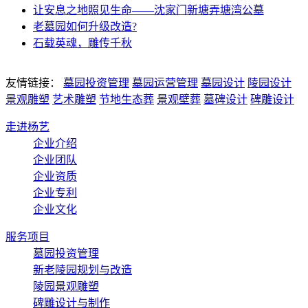
让安息之地照见生命——沈家门新塘弄塘湾公墓
老墓园如何升级改造?
石载英魂，雕传千秋
友情链接：
墓园投资管理
墓园运营管理
墓园设计
陵园设计
景观雕塑
艺术雕塑
节地生态葬
景观壁葬
墓碑设计
碑雕设计
走进杨艺
企业介绍
企业团队
企业资质
企业专利
企业文化
服务项目
墓园投资管理
新老陵园规划与改造
陵园景观雕塑
碑雕设计与制作