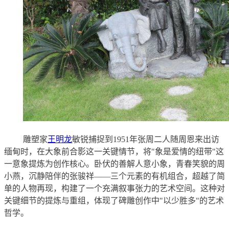
雕塑家
王明龙
敏锐捕捉到
1951年张周二人随周恩来出访
缅甸时，在大象前合影这一关键情节，将"象是爱情的纽带"这
一意象提炼为创作核心。卧伏的善解人意小象，青春笑貌的周
小燕，沉静陪伴的张骏祥——三个元素的有机组合，超越了简
单的人物再现，构建了一个充满叙事张力的艺术空间。这种对
关键细节的提炼与重组，体现了碑雕创作中"以少胜多"的艺术
哲学。