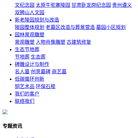
文纪念园
太原牛驼寨陵园
甘肃卧龙岗纪念园
贵州遵义
双狮山人文园
新老陵园规划与改造
陵园整体规划
老墓区改造与葬景营造
墓园小区规划
园林景观雕塑
景观雕塑
人物肖像雕塑
古建筑修复
生态节地葬
节地葬
生态葬
碑雕设计与制作
名人墓
创意墓碑
商艺墓
低碳循环创新
铜艺术品
环保石棺
我们的客户
联络我们
专题资讯