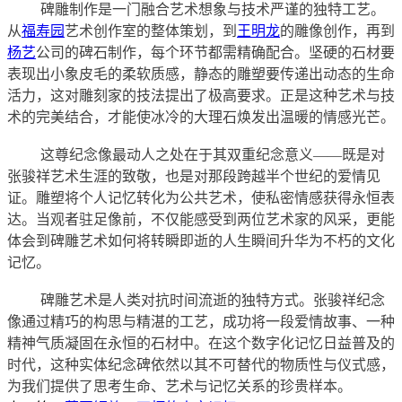
碑雕制作是一门融合艺术想象与技术严谨的独特工艺。
从
福寿园
艺术创作室的整体策划，到
王明龙
的雕像创作，再到
杨艺
公司的碑石制作，每个环节都需精确配合。坚硬的石材要
表现出小象皮毛的柔软质感，静态的雕塑要传递出动态的生命
活力，这对雕刻家的技法提出了极高要求。正是这种艺术与技
术的完美结合，才能使冰冷的大理石焕发出温暖的情感光芒。
这尊纪念像最动人之处在于其双重纪念意义
——既是对
张骏祥艺术生涯的致敬，也是对那段跨越半个世纪的爱情见
证。雕塑将个人记忆转化为公共艺术，使私密情感获得永恒表
达。当观者驻足像前，不仅能感受到两位艺术家的风采，更能
体会到碑雕艺术如何将转瞬即逝的人生瞬间升华为不朽的文化
记忆。
碑雕艺术是人类对抗时间流逝的独特方式。张骏祥纪念
像通过精巧的构思与精湛的工艺，成功将一段爱情故事、一种
精神气质凝固在永恒的石材中。在这个数字化记忆日益普及的
时代，这种实体纪念碑依然以其不可替代的物质性与仪式感，
为我们提供了思考生命、艺术与记忆关系的珍贵样本。