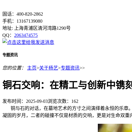
固话：400-820-2862
手机：13167139080
地址: 上海青浦区清河湾路1290号
QQ：
2063474575
专题资讯
您的位置：
主页
>
关于杨艺
>
专题资讯
>>
铜石交响：在精工与创新中镌
发布时间：2025-09-03
浏览次数：
162
铜与石的对话，在墓地艺术的方寸之间演绎着永恒的乐章。铜
凝固的岁月，二者的碰撞不仅是材质的交响，更是对生命双重