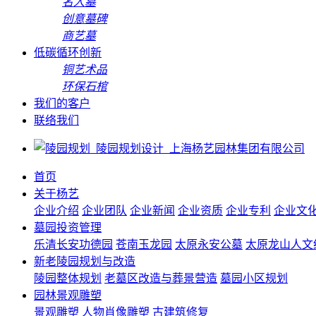
名人墓
创意墓碑
商艺墓
低碳循环创新
铜艺术品
环保石棺
我们的客户
联络我们
首页
关于杨艺
企业介绍
企业团队
企业新闻
企业资质
企业专利
企业文
墓园投资管理
乐清长安功德园
苍南玉龙园
太原永安公墓
太原龙山人文
新老陵园规划与改造
陵园整体规划
老墓区改造与葬景营造
墓园小区规划
园林景观雕塑
景观雕塑
人物肖像雕塑
古建筑修复