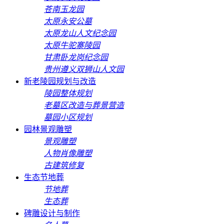
苍南玉龙园
太原永安公墓
太原龙山人文纪念园
太原牛驼寨陵园
甘肃卧龙岗纪念园
贵州遵义双狮山人文园
新老陵园规划与改造
陵园整体规划
老墓区改造与葬景营造
墓园小区规划
园林景观雕塑
景观雕塑
人物肖像雕塑
古建筑修复
生态节地葬
节地葬
生态葬
碑雕设计与制作