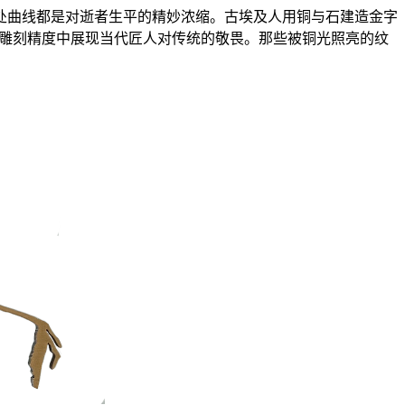
处曲线都是对逝者生平的精妙浓缩。古埃及人用铜与石建造金字
的雕刻精度中展现当代匠人对传统的敬畏。那些被铜光照亮的纹