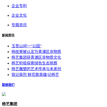
企业专利
企业文化
专题资讯
新闻资讯
玉苍山间一“公园”
杨桂荣被认定为青浦区非物质
杨艺集团获青浦区非物质文化
杨艺积极探索绿色生态殡葬
杨艺雕塑的艺术传承与未来创
铭记英烈 鲜花致英雄|记杨艺
联络我们
杨艺集团