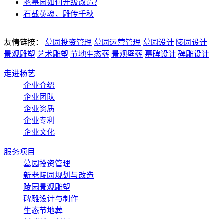
老墓园如何升级改造?
石载英魂，雕传千秋
友情链接：
墓园投资管理
墓园运营管理
墓园设计
陵园设计
景观雕塑
艺术雕塑
节地生态葬
景观壁葬
墓碑设计
碑雕设计
走进杨艺
企业介绍
企业团队
企业资质
企业专利
企业文化
服务项目
墓园投资管理
新老陵园规划与改造
陵园景观雕塑
碑雕设计与制作
生态节地葬