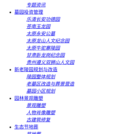
专题资讯
墓园投资管理
乐清长安功德园
苍南玉龙园
太原永安公墓
太原龙山人文纪念园
太原牛驼寨陵园
甘肃卧龙岗纪念园
贵州遵义双狮山人文园
新老陵园规划与改造
陵园整体规划
老墓区改造与葬景营造
墓园小区规划
园林景观雕塑
景观雕塑
人物肖像雕塑
古建筑修复
生态节地葬