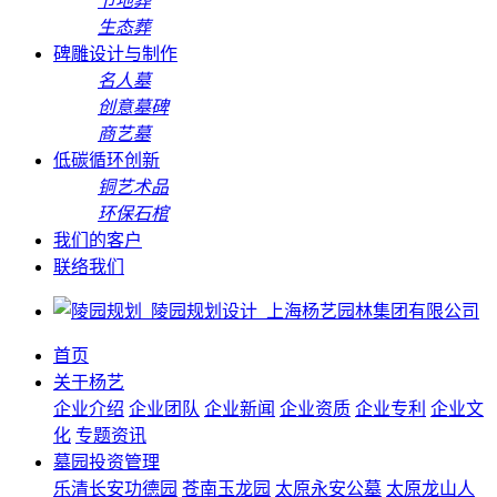
节地葬
生态葬
碑雕设计与制作
名人墓
创意墓碑
商艺墓
低碳循环创新
铜艺术品
环保石棺
我们的客户
联络我们
首页
关于杨艺
企业介绍
企业团队
企业新闻
企业资质
企业专利
企业文
化
专题资讯
墓园投资管理
乐清长安功德园
苍南玉龙园
太原永安公墓
太原龙山人