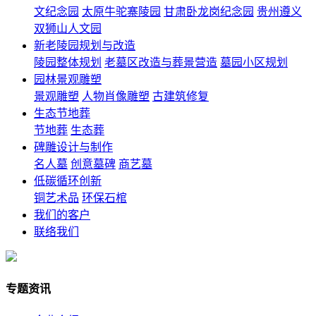
文纪念园
太原牛驼寨陵园
甘肃卧龙岗纪念园
贵州遵义
双狮山人文园
新老陵园规划与改造
陵园整体规划
老墓区改造与葬景营造
墓园小区规划
园林景观雕塑
景观雕塑
人物肖像雕塑
古建筑修复
生态节地葬
节地葬
生态葬
碑雕设计与制作
名人墓
创意墓碑
商艺墓
低碳循环创新
铜艺术品
环保石棺
我们的客户
联络我们
专题资讯