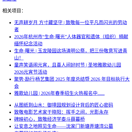
相关项目：
无声耕岁月 方寸藏坚守 | 致敬每一位平凡而闪光的劳动
者
2026年杭州市“生命·曙光”人体器官和遗体（组织）捐献
缅怀纪念活动
生命·曙光 | 玉龙陵园这场清明公祭，把三份敬意写进青
山！
童声笑语闹元宵，且喜人间好时节 | 圣地雅歌幼儿园
2026元宵节活动
聚势·励行|杨艺集团 2025 年度总结暨 2026 年目标执行大
会
雅歌幼儿园 | 2026年春季招生火热报名中......
从图纸到山水：御境园规划设计背后的匠心密码
致敬电影艺术家于晓阳：挥手之间，光影永存
碑映初心，致敬经济学泰斗薛暮桥
让安息之地照见生命——沈家门新塘弄塘湾公墓