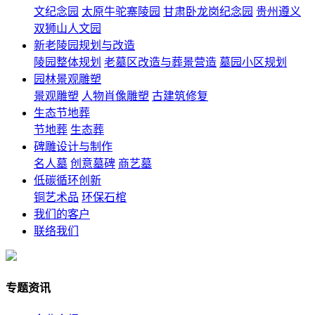
文纪念园
太原牛驼寨陵园
甘肃卧龙岗纪念园
贵州遵义
双狮山人文园
新老陵园规划与改造
陵园整体规划
老墓区改造与葬景营造
墓园小区规划
园林景观雕塑
景观雕塑
人物肖像雕塑
古建筑修复
生态节地葬
节地葬
生态葬
碑雕设计与制作
名人墓
创意墓碑
商艺墓
低碳循环创新
铜艺术品
环保石棺
我们的客户
联络我们
专题资讯