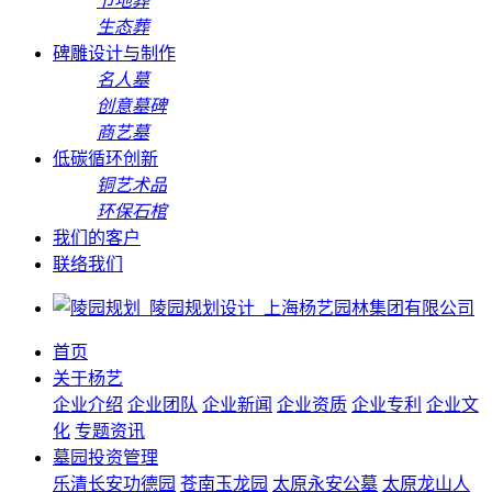
节地葬
生态葬
碑雕设计与制作
名人墓
创意墓碑
商艺墓
低碳循环创新
铜艺术品
环保石棺
我们的客户
联络我们
首页
关于杨艺
企业介绍
企业团队
企业新闻
企业资质
企业专利
企业文
化
专题资讯
墓园投资管理
乐清长安功德园
苍南玉龙园
太原永安公墓
太原龙山人