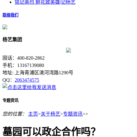
铭记英烈 鲜花致英雄|记杨艺
联络我们
杨艺集团
固话：400-820-2862
手机：13167139080
地址: 上海青浦区清河湾路1290号
QQ：
2063474575
专题资讯
您的位置：
主页
>
关于杨艺
>
专题资讯
>>
墓园可以政企合作吗？