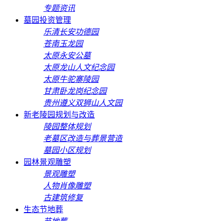
专题资讯
墓园投资管理
乐清长安功德园
苍南玉龙园
太原永安公墓
太原龙山人文纪念园
太原牛驼寨陵园
甘肃卧龙岗纪念园
贵州遵义双狮山人文园
新老陵园规划与改造
陵园整体规划
老墓区改造与葬景营造
墓园小区规划
园林景观雕塑
景观雕塑
人物肖像雕塑
古建筑修复
生态节地葬