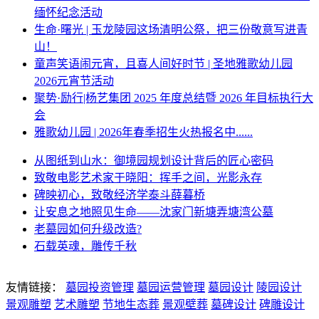
缅怀纪念活动
生命·曙光 | 玉龙陵园这场清明公祭，把三份敬意写进青
山！
童声笑语闹元宵，且喜人间好时节 | 圣地雅歌幼儿园
2026元宵节活动
聚势·励行|杨艺集团 2025 年度总结暨 2026 年目标执行大
会
雅歌幼儿园 | 2026年春季招生火热报名中......
从图纸到山水：御境园规划设计背后的匠心密码
致敬电影艺术家于晓阳：挥手之间，光影永存
碑映初心，致敬经济学泰斗薛暮桥
让安息之地照见生命——沈家门新塘弄塘湾公墓
老墓园如何升级改造?
石载英魂，雕传千秋
友情链接：
墓园投资管理
墓园运营管理
墓园设计
陵园设计
景观雕塑
艺术雕塑
节地生态葬
景观壁葬
墓碑设计
碑雕设计