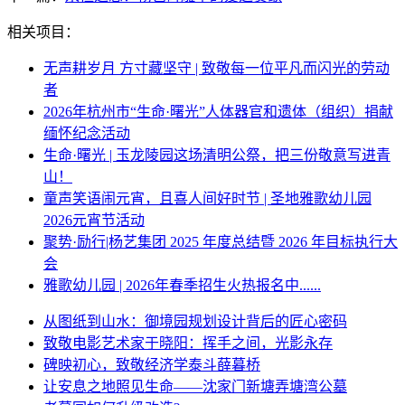
相关项目：
无声耕岁月 方寸藏坚守 | 致敬每一位平凡而闪光的劳动
者
2026年杭州市“生命·曙光”人体器官和遗体（组织）捐献
缅怀纪念活动
生命·曙光 | 玉龙陵园这场清明公祭，把三份敬意写进青
山！
童声笑语闹元宵，且喜人间好时节 | 圣地雅歌幼儿园
2026元宵节活动
聚势·励行|杨艺集团 2025 年度总结暨 2026 年目标执行大
会
雅歌幼儿园 | 2026年春季招生火热报名中......
从图纸到山水：御境园规划设计背后的匠心密码
致敬电影艺术家于晓阳：挥手之间，光影永存
碑映初心，致敬经济学泰斗薛暮桥
让安息之地照见生命——沈家门新塘弄塘湾公墓