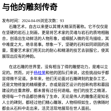
与他的雕刻传奇
发布时间：2024-04-09
浏览次数：
93
石雕艺术，自古以来便以其博大精深而著称。它不仅仅是
在坚硬的岩石上刻画，更是将艺术家的灵魂与岩石的质地相融
合，创造出生动鲜活的人物形象，或细腻入微的花鸟描绘，其
中难度之大，绝非易事。想象一下，坚硬的石料如同顽固的孩
童，需要艺术家们用无比的耐心和精湛的技艺去驯服它，使其
展现出应有的神韵。
在这石雕的世界里，没有相当了得的雕塑功力，是难以立
足的。然而，对于
杨桂荣
和他的团队们来说，这些挑战似乎都
显得微不足道。多年来，他们无论面对石雕碑刻的复杂工艺，
还是文物修复的精细要求，亦或是园艺设计的创新构思和墓园
建设的庄重肃穆，都未曾有过任何退缩。他们的技艺之精湛，
使得每一个作品都仿佛有了生命，无论是伟人的雕像还是知名
人士的碑刻，都经过他们精心雕琢，人物栩栩如生，仿佛随时
都会从石料中走出来，活灵活现地展现在世人面前。