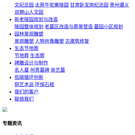
文纪念园
太原牛驼寨陵园
甘肃卧龙岗纪念园
贵州遵义
双狮山人文园
新老陵园规划与改造
陵园整体规划
老墓区改造与葬景营造
墓园小区规划
园林景观雕塑
景观雕塑
人物肖像雕塑
古建筑修复
生态节地葬
节地葬
生态葬
碑雕设计与制作
名人墓
创意墓碑
商艺墓
低碳循环创新
铜艺术品
环保石棺
我们的客户
联络我们
专题资讯