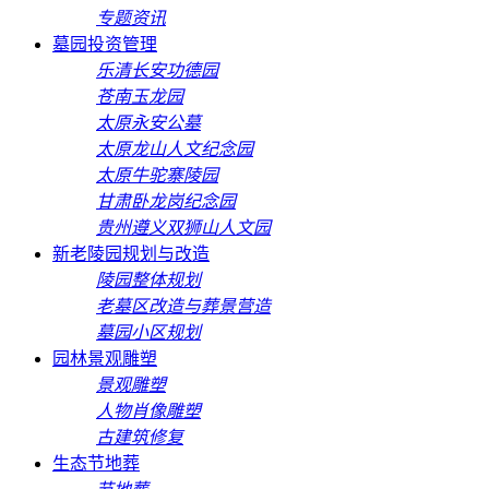
专题资讯
墓园投资管理
乐清长安功德园
苍南玉龙园
太原永安公墓
太原龙山人文纪念园
太原牛驼寨陵园
甘肃卧龙岗纪念园
贵州遵义双狮山人文园
新老陵园规划与改造
陵园整体规划
老墓区改造与葬景营造
墓园小区规划
园林景观雕塑
景观雕塑
人物肖像雕塑
古建筑修复
生态节地葬