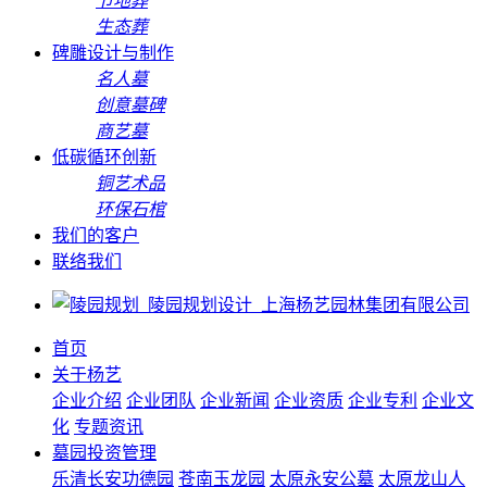
节地葬
生态葬
碑雕设计与制作
名人墓
创意墓碑
商艺墓
低碳循环创新
铜艺术品
环保石棺
我们的客户
联络我们
首页
关于杨艺
企业介绍
企业团队
企业新闻
企业资质
企业专利
企业文
化
专题资讯
墓园投资管理
乐清长安功德园
苍南玉龙园
太原永安公墓
太原龙山人