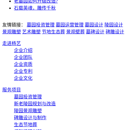
老墓园如何升级改造?
石载英魂，雕传千秋
友情链接：
墓园投资管理
墓园运营管理
墓园设计
陵园设计
景观雕塑
艺术雕塑
节地生态葬
景观壁葬
墓碑设计
碑雕设计
走进杨艺
企业介绍
企业团队
企业资质
企业专利
企业文化
服务项目
墓园投资管理
新老陵园规划与改造
陵园景观雕塑
碑雕设计与制作
生态节地葬