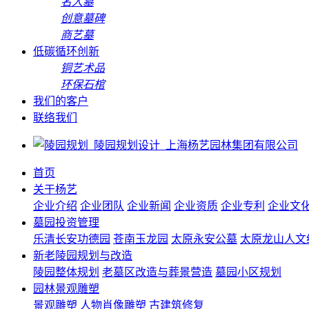
名人墓
创意墓碑
商艺墓
低碳循环创新
铜艺术品
环保石棺
我们的客户
联络我们
首页
关于杨艺
企业介绍
企业团队
企业新闻
企业资质
企业专利
企业文
墓园投资管理
乐清长安功德园
苍南玉龙园
太原永安公墓
太原龙山人文
新老陵园规划与改造
陵园整体规划
老墓区改造与葬景营造
墓园小区规划
园林景观雕塑
景观雕塑
人物肖像雕塑
古建筑修复