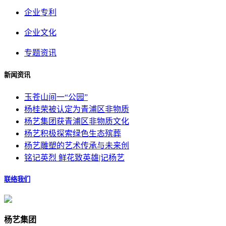
企业专利
企业文化
专题资讯
新闻资讯
玉苍山间一“公园”
杨桂荣被认定为青浦区非物质
杨艺集团获青浦区非物质文化
杨艺积极探索绿色生态殡葬
杨艺雕塑的艺术传承与未来创
铭记英烈 鲜花致英雄|记杨艺
联络我们
杨艺集团