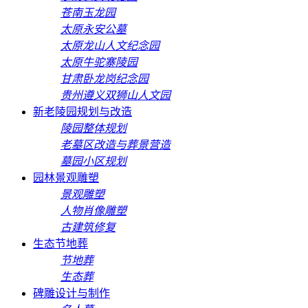
苍南玉龙园
太原永安公墓
太原龙山人文纪念园
太原牛驼寨陵园
甘肃卧龙岗纪念园
贵州遵义双狮山人文园
新老陵园规划与改造
陵园整体规划
老墓区改造与葬景营造
墓园小区规划
园林景观雕塑
景观雕塑
人物肖像雕塑
古建筑修复
生态节地葬
节地葬
生态葬
碑雕设计与制作