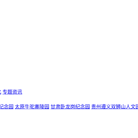
化
专题资讯
纪念园
太原牛驼寨陵园
甘肃卧龙岗纪念园
贵州遵义双狮山人文