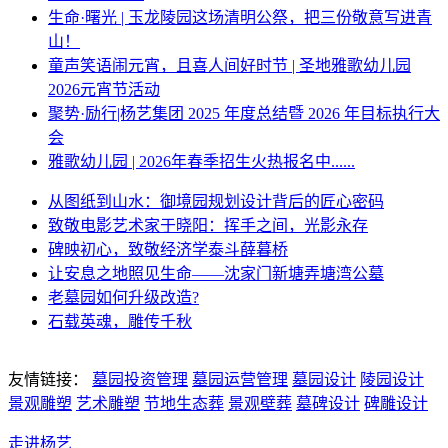
生命·曙光 | 玉龙陵园这场清明公祭，把三份敬意写进青
山！
童声笑语闹元宵，且喜人间好时节 | 圣地雅歌幼儿园
2026元宵节活动
聚势·励行|杨艺集团 2025 年度总结暨 2026 年目标执行大
会
雅歌幼儿园 | 2026年春季招生火热报名中......
从图纸到山水：御境园规划设计背后的匠心密码
致敬电影艺术家于晓阳：挥手之间，光影永存
碑映初心，致敬经济学泰斗薛暮桥
让安息之地照见生命——沈家门新塘弄塘湾公墓
老墓园如何升级改造?
石载英魂，雕传千秋
友情链接：
墓园投资管理
墓园运营管理
墓园设计
陵园设计
景观雕塑
艺术雕塑
节地生态葬
景观壁葬
墓碑设计
碑雕设计
走进杨艺