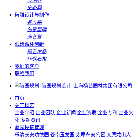
节地葬
生态葬
碑雕设计与制作
名人墓
创意墓碑
商艺墓
低碳循环创新
铜艺术品
环保石棺
我们的客户
联络我们
首页
关于杨艺
企业介绍
企业团队
企业新闻
企业资质
企业专利
企业文
化
专题资讯
墓园投资管理
乐清长安功德园
苍南玉龙园
太原永安公墓
太原龙山人