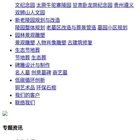
文纪念园
太原牛驼寨陵园
甘肃卧龙岗纪念园
贵州遵义
双狮山人文园
新老陵园规划与改造
陵园整体规划
老墓区改造与葬景营造
墓园小区规划
园林景观雕塑
景观雕塑
人物肖像雕塑
古建筑修复
生态节地葬
节地葬
生态葬
碑雕设计与制作
名人墓
创意墓碑
商艺墓
低碳循环创新
铜艺术品
环保石棺
我们的客户
联络我们
专题资讯