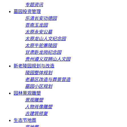
专题资讯
墓园投资管理
乐清长安功德园
苍南玉龙园
太原永安公墓
太原龙山人文纪念园
太原牛驼寨陵园
甘肃卧龙岗纪念园
贵州遵义双狮山人文园
新老陵园规划与改造
陵园整体规划
老墓区改造与葬景营造
墓园小区规划
园林景观雕塑
景观雕塑
人物肖像雕塑
古建筑修复
生态节地葬