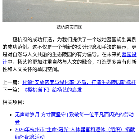
蕴杭府实景图
蕴杭府的成功打造，为我们提供了一个坡地墓园规划案例
的成功范例。这不仅是一个创新的设计理念和手法的展示，更
是对自然与人文共融的生态陵园的有力倡导。在未来的
墓园设
计
中，杨艺将更加注重自然与人文的融合，打造更多富有创新
性和人文关怀的墓园空间。
上一篇：
化解“安放密度与绿化率”矛盾，打造生态陵园新标杆
下一篇：
《樱桃崮下》给杨艺的启发
相关项目：
无声耕岁月 方寸藏坚守 | 致敬每一位平凡而闪光的劳动
者
2026年杭州市“生命·曙光”人体器官和遗体（组织）捐献
缅怀纪念活动