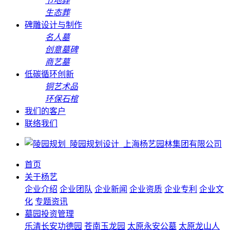
节地葬
生态葬
碑雕设计与制作
名人墓
创意墓碑
商艺墓
低碳循环创新
铜艺术品
环保石棺
我们的客户
联络我们
首页
关于杨艺
企业介绍
企业团队
企业新闻
企业资质
企业专利
企业文
化
专题资讯
墓园投资管理
乐清长安功德园
苍南玉龙园
太原永安公墓
太原龙山人