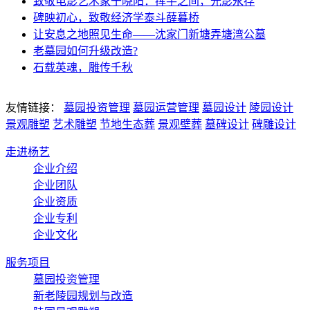
致敬电影艺术家于晓阳：挥手之间，光影永存
碑映初心，致敬经济学泰斗薛暮桥
让安息之地照见生命——沈家门新塘弄塘湾公墓
老墓园如何升级改造?
石载英魂，雕传千秋
友情链接：
墓园投资管理
墓园运营管理
墓园设计
陵园设计
景观雕塑
艺术雕塑
节地生态葬
景观壁葬
墓碑设计
碑雕设计
走进杨艺
企业介绍
企业团队
企业资质
企业专利
企业文化
服务项目
墓园投资管理
新老陵园规划与改造