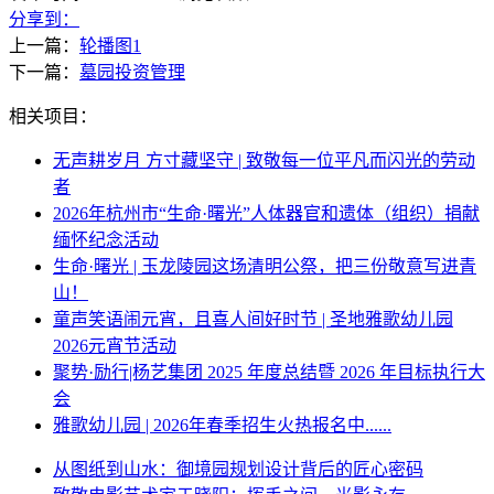
分享到：
上一篇：
轮播图1
下一篇：
墓园投资管理
相关项目：
无声耕岁月 方寸藏坚守 | 致敬每一位平凡而闪光的劳动
者
2026年杭州市“生命·曙光”人体器官和遗体（组织）捐献
缅怀纪念活动
生命·曙光 | 玉龙陵园这场清明公祭，把三份敬意写进青
山！
童声笑语闹元宵，且喜人间好时节 | 圣地雅歌幼儿园
2026元宵节活动
聚势·励行|杨艺集团 2025 年度总结暨 2026 年目标执行大
会
雅歌幼儿园 | 2026年春季招生火热报名中......
从图纸到山水：御境园规划设计背后的匠心密码