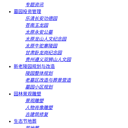
专题资讯
墓园投资管理
乐清长安功德园
苍南玉龙园
太原永安公墓
太原龙山人文纪念园
太原牛驼寨陵园
甘肃卧龙岗纪念园
贵州遵义双狮山人文园
新老陵园规划与改造
陵园整体规划
老墓区改造与葬景营造
墓园小区规划
园林景观雕塑
景观雕塑
人物肖像雕塑
古建筑修复
生态节地葬