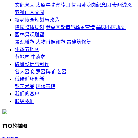
文纪念园
太原牛驼寨陵园
甘肃卧龙岗纪念园
贵州遵义
双狮山人文园
新老陵园规划与改造
陵园整体规划
老墓区改造与葬景营造
墓园小区规划
园林景观雕塑
景观雕塑
人物肖像雕塑
古建筑修复
生态节地葬
节地葬
生态葬
碑雕设计与制作
名人墓
创意墓碑
商艺墓
低碳循环创新
铜艺术品
环保石棺
我们的客户
联络我们
首页轮播图