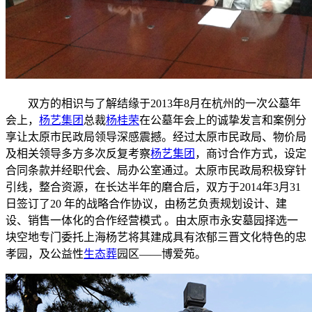
双方的相识与了解结缘于2013年8月在杭州的一次公墓年
会上，
杨艺集团
总裁
杨桂荣
在公墓年会上的诚挚发言和案例分
享让太原市民政局领导深感震撼。经过太原市民政局、物价局
及相关领导多方多次反复考察
杨艺集团
，商讨合作方式，设定
合同条款并经职代会、局办公室通过。太原市民政局积极穿针
引线，整合资源，在长达半年的磨合后，双方于2014年3月31
日签订了20 年的战略合作协议，由杨艺负责规划设计、建
设、销售一体化的合作经营模式 。由太原市永安墓园择选一
块空地专门委托上海杨艺将其建成具有浓郁三晋文化特色的忠
孝园，及公益性
生态葬
园区——博爱苑。