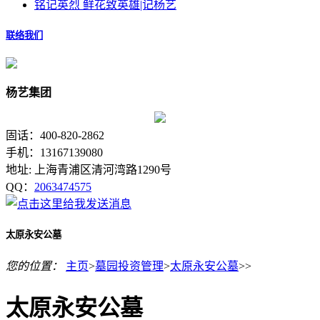
铭记英烈 鲜花致英雄|记杨艺
联络我们
杨艺集团
固话：400-820-2862
手机：13167139080
地址: 上海青浦区清河湾路1290号
QQ：
2063474575
太原永安公墓
您的位置：
主页
>
墓园投资管理
>
太原永安公墓
>>
太原永安公墓