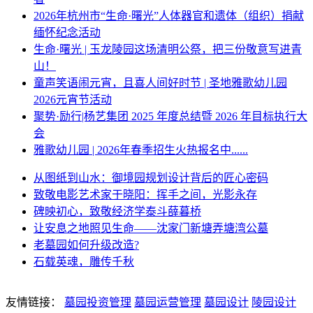
2026年杭州市“生命·曙光”人体器官和遗体（组织）捐献
缅怀纪念活动
生命·曙光 | 玉龙陵园这场清明公祭，把三份敬意写进青
山！
童声笑语闹元宵，且喜人间好时节 | 圣地雅歌幼儿园
2026元宵节活动
聚势·励行|杨艺集团 2025 年度总结暨 2026 年目标执行大
会
雅歌幼儿园 | 2026年春季招生火热报名中......
从图纸到山水：御境园规划设计背后的匠心密码
致敬电影艺术家于晓阳：挥手之间，光影永存
碑映初心，致敬经济学泰斗薛暮桥
让安息之地照见生命——沈家门新塘弄塘湾公墓
老墓园如何升级改造?
石载英魂，雕传千秋
友情链接：
墓园投资管理
墓园运营管理
墓园设计
陵园设计