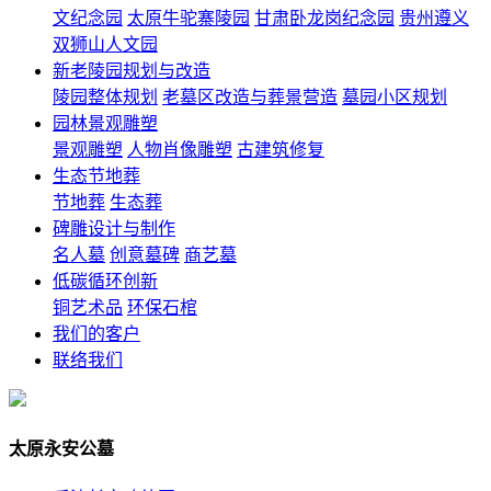
文纪念园
太原牛驼寨陵园
甘肃卧龙岗纪念园
贵州遵义
双狮山人文园
新老陵园规划与改造
陵园整体规划
老墓区改造与葬景营造
墓园小区规划
园林景观雕塑
景观雕塑
人物肖像雕塑
古建筑修复
生态节地葬
节地葬
生态葬
碑雕设计与制作
名人墓
创意墓碑
商艺墓
低碳循环创新
铜艺术品
环保石棺
我们的客户
联络我们
太原永安公墓