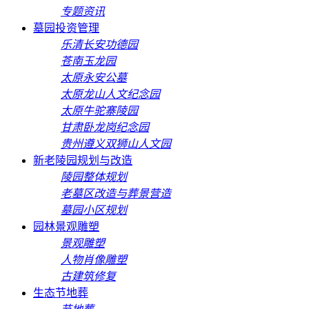
专题资讯
墓园投资管理
乐清长安功德园
苍南玉龙园
太原永安公墓
太原龙山人文纪念园
太原牛驼寨陵园
甘肃卧龙岗纪念园
贵州遵义双狮山人文园
新老陵园规划与改造
陵园整体规划
老墓区改造与葬景营造
墓园小区规划
园林景观雕塑
景观雕塑
人物肖像雕塑
古建筑修复
生态节地葬