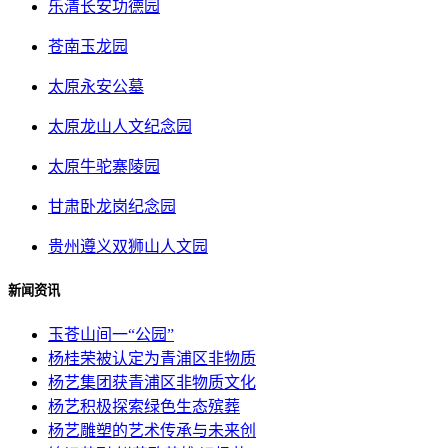
乐清长安功德园
苍南玉龙园
太原永安公墓
太原龙山人文纪念园
太原牛驼寨陵园
甘肃卧龙岗纪念园
贵州遵义双狮山人文园
新闻资讯
玉苍山间一“公园”
杨桂荣被认定为青浦区非物质
杨艺集团获青浦区非物质文化
杨艺积极探索绿色生态殡葬
杨艺雕塑的艺术传承与未来创