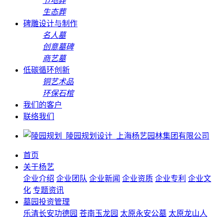
节地葬
生态葬
碑雕设计与制作
名人墓
创意墓碑
商艺墓
低碳循环创新
铜艺术品
环保石棺
我们的客户
联络我们
首页
关于杨艺
企业介绍
企业团队
企业新闻
企业资质
企业专利
企业文
化
专题资讯
墓园投资管理
乐清长安功德园
苍南玉龙园
太原永安公墓
太原龙山人