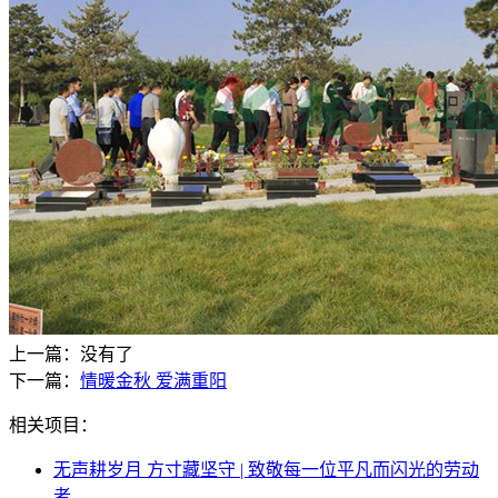
上一篇：没有了
下一篇：
情暖金秋 爱满重阳
相关项目：
无声耕岁月 方寸藏坚守 | 致敬每一位平凡而闪光的劳动
者