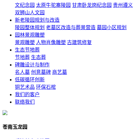
文纪念园
太原牛驼寨陵园
甘肃卧龙岗纪念园
贵州遵义
双狮山人文园
新老陵园规划与改造
陵园整体规划
老墓区改造与葬景营造
墓园小区规划
园林景观雕塑
景观雕塑
人物肖像雕塑
古建筑修复
生态节地葬
节地葬
生态葬
碑雕设计与制作
名人墓
创意墓碑
商艺墓
低碳循环创新
铜艺术品
环保石棺
我们的客户
联络我们
苍南玉龙园