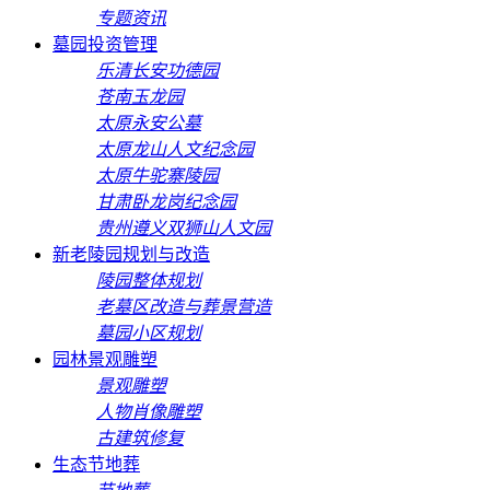
专题资讯
墓园投资管理
乐清长安功德园
苍南玉龙园
太原永安公墓
太原龙山人文纪念园
太原牛驼寨陵园
甘肃卧龙岗纪念园
贵州遵义双狮山人文园
新老陵园规划与改造
陵园整体规划
老墓区改造与葬景营造
墓园小区规划
园林景观雕塑
景观雕塑
人物肖像雕塑
古建筑修复
生态节地葬