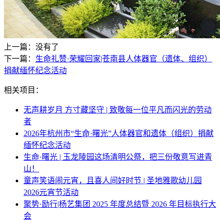
上一篇：没有了
下一篇：
生命礼赞·荣耀回家|苍南县人体器官（遗体、组织）
捐献缅怀纪念活动
相关项目：
无声耕岁月 方寸藏坚守 | 致敬每一位平凡而闪光的劳动
者
2026年杭州市“生命·曙光”人体器官和遗体（组织）捐献
缅怀纪念活动
生命·曙光 | 玉龙陵园这场清明公祭，把三份敬意写进青
山！
童声笑语闹元宵，且喜人间好时节 | 圣地雅歌幼儿园
2026元宵节活动
聚势·励行|杨艺集团 2025 年度总结暨 2026 年目标执行大
会