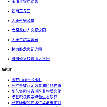
乐清长安功德园
苍南玉龙园
太原永安公墓
太原龙山人文纪念园
太原牛驼寨陵园
甘肃卧龙岗纪念园
贵州遵义双狮山人文园
新闻资讯
玉苍山间一“公园”
杨桂荣被认定为青浦区非物质
杨艺集团获青浦区非物质文化
杨艺积极探索绿色生态殡葬
杨艺雕塑的艺术传承与未来创