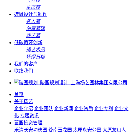
节地葬
生态葬
碑雕设计与制作
名人墓
创意墓碑
商艺墓
低碳循环创新
铜艺术品
环保石棺
我们的客户
联络我们
首页
关于杨艺
企业介绍
企业团队
企业新闻
企业资质
企业专利
企业文
化
专题资讯
墓园投资管理
乐清长安功德园
苍南玉龙园
太原永安公墓
太原龙山人