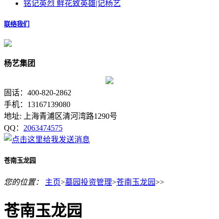
铭记英烈 鲜花致英雄|记杨艺
联络我们
杨艺集团
固话：400-820-2862
手机：13167139080
地址: 上海青浦区清河湾路1290号
QQ：
2063474575
苍南玉龙园
您的位置：
主页
>
墓园投资管理
>
苍南玉龙园
>>
苍南玉龙园