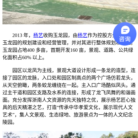
2013 年，
杨艺
收购玉龙园，由
杨艺
作为控股方全权负责
玉龙园的规划建设和经营管理，并对其进行整体规划和改造。
玉龙园占地400 多亩，首期开发160 亩，景观、道路、公共绿
化面积占60% 以上。
园区以龙凤为主线，景观大道设计形成一条龙的造型，连
接了园区的龙脉，入口处和园区制高点的两个广场仿若龙头，
从天空俯瞰，两条蛟龙缠绕在一起。主入口广场酷似凤头。通
过主干道和园区支路及水系的连接，形成了龙飞凤舞的和谐画
面。充分发挥浙南人文资源的先天独特之优，展示杨艺匠心独
具的后天精湛之艺，打造“传承中华孝爱文化，展示现代人文
艺术”，集人文景观、生态绿地、旅游景点为一体的人文纪念
陵园。