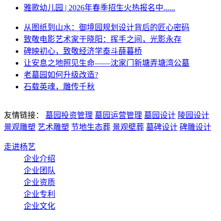
雅歌幼儿园 | 2026年春季招生火热报名中......
从图纸到山水：御境园规划设计背后的匠心密码
致敬电影艺术家于晓阳：挥手之间，光影永存
碑映初心，致敬经济学泰斗薛暮桥
让安息之地照见生命——沈家门新塘弄塘湾公墓
老墓园如何升级改造?
石载英魂，雕传千秋
友情链接：
墓园投资管理
墓园运营管理
墓园设计
陵园设计
景观雕塑
艺术雕塑
节地生态葬
景观壁葬
墓碑设计
碑雕设计
走进杨艺
企业介绍
企业团队
企业资质
企业专利
企业文化