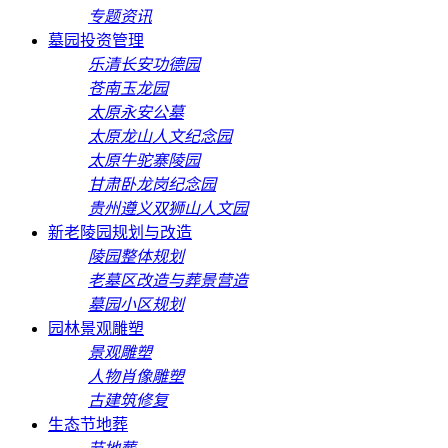
专题资讯
墓园投资管理
乐清长安功德园
苍南玉龙园
太原永安公墓
太原龙山人文纪念园
太原牛驼寨陵园
甘肃卧龙岗纪念园
贵州遵义双狮山人文园
新老陵园规划与改造
陵园整体规划
老墓区改造与葬景营造
墓园小区规划
园林景观雕塑
景观雕塑
人物肖像雕塑
古建筑修复
生态节地葬