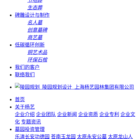
节地葬
生态葬
碑雕设计与制作
名人墓
创意墓碑
商艺墓
低碳循环创新
铜艺术品
环保石棺
我们的客户
联络我们
首页
关于杨艺
企业介绍
企业团队
企业新闻
企业资质
企业专利
企业文
化
专题资讯
墓园投资管理
乐清长安功德园
苍南玉龙园
太原永安公墓
太原龙山人