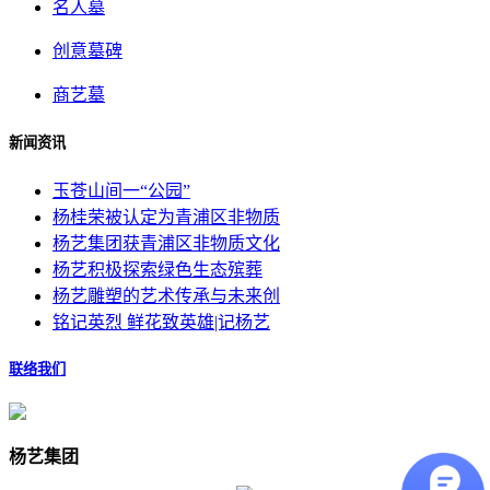
名人墓
创意墓碑
商艺墓
新闻资讯
玉苍山间一“公园”
杨桂荣被认定为青浦区非物质
杨艺集团获青浦区非物质文化
杨艺积极探索绿色生态殡葬
杨艺雕塑的艺术传承与未来创
铭记英烈 鲜花致英雄|记杨艺
联络我们
杨艺集团