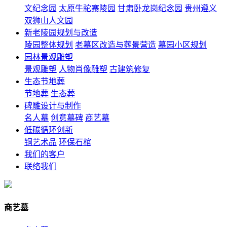
文纪念园
太原牛驼寨陵园
甘肃卧龙岗纪念园
贵州遵义
双狮山人文园
新老陵园规划与改造
陵园整体规划
老墓区改造与葬景营造
墓园小区规划
园林景观雕塑
景观雕塑
人物肖像雕塑
古建筑修复
生态节地葬
节地葬
生态葬
碑雕设计与制作
名人墓
创意墓碑
商艺墓
低碳循环创新
铜艺术品
环保石棺
我们的客户
联络我们
商艺墓