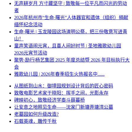
无声耕岁月 方寸藏坚守 | 致敬每一位平凡而闪光的劳动
者
2026年杭州市“生命·曙光”人体器官和遗体（组织）捐献
缅怀纪念活动
生命·曙光 | 玉龙陵园这场清明公祭，把三份敬意写进青
山！
童声笑语闹元宵，且喜人间好时节 | 圣地雅歌幼儿园
2026元宵节活动
聚势·励行|杨艺集团 2025 年度总结暨 2026 年目标执行大
会
雅歌幼儿园 | 2026年春季招生火热报名中......
从图纸到山水：御境园规划设计背后的匠心密码
致敬电影艺术家于晓阳：挥手之间，光影永存
碑映初心，致敬经济学泰斗薛暮桥
让安息之地照见生命——沈家门新塘弄塘湾公墓
老墓园如何升级改造?
石载英魂，雕传千秋