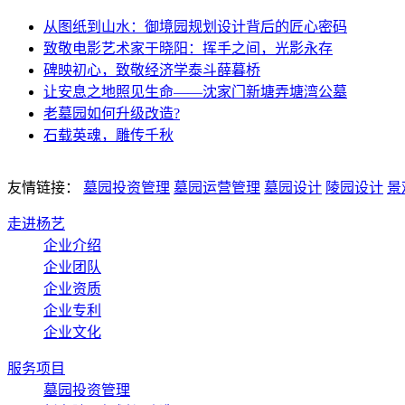
从图纸到山水：御境园规划设计背后的匠心密码
致敬电影艺术家于晓阳：挥手之间，光影永存
碑映初心，致敬经济学泰斗薛暮桥
让安息之地照见生命——沈家门新塘弄塘湾公墓
老墓园如何升级改造?
石载英魂，雕传千秋
友情链接：
墓园投资管理
墓园运营管理
墓园设计
陵园设计
景
走进杨艺
企业介绍
企业团队
企业资质
企业专利
企业文化
服务项目
墓园投资管理