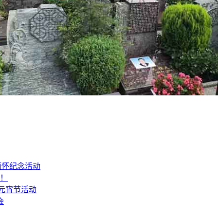
缅怀纪念活动
山！
6元宵节活动
会