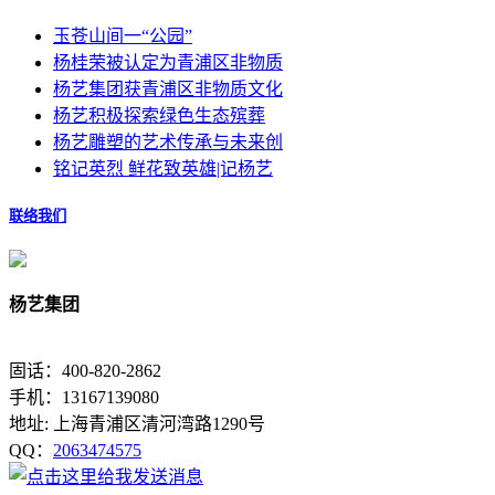
玉苍山间一“公园”
杨桂荣被认定为青浦区非物质
杨艺集团获青浦区非物质文化
杨艺积极探索绿色生态殡葬
杨艺雕塑的艺术传承与未来创
铭记英烈 鲜花致英雄|记杨艺
联络我们
杨艺集团
固话：400-820-2862
手机：13167139080
地址: 上海青浦区清河湾路1290号
QQ：
2063474575