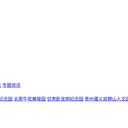
化
专题资讯
纪念园
太原牛驼寨陵园
甘肃卧龙岗纪念园
贵州遵义双狮山人文