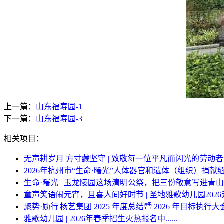
上一篇：
山东福寿园-1
下一篇：
山东福寿园-3
相关项目：
无声耕岁月 方寸藏坚守 | 致敬每一位平凡而闪光的劳动者
2026年杭州市“生命·曙光”人体器官和遗体（组织）捐献
生命·曙光 | 玉龙陵园这场清明公祭，把三份敬意写进青
童声笑语闹元宵，且喜人间好时节 | 圣地雅歌幼儿园202
聚势·励行|杨艺集团 2025 年度总结暨 2026 年目标执行大
雅歌幼儿园 | 2026年春季招生火热报名中......