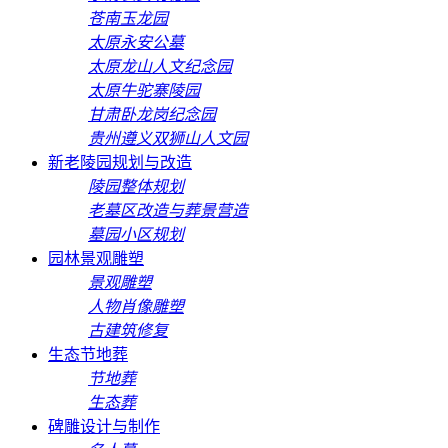
苍南玉龙园
太原永安公墓
太原龙山人文纪念园
太原牛驼寨陵园
甘肃卧龙岗纪念园
贵州遵义双狮山人文园
新老陵园规划与改造
陵园整体规划
老墓区改造与葬景营造
墓园小区规划
园林景观雕塑
景观雕塑
人物肖像雕塑
古建筑修复
生态节地葬
节地葬
生态葬
碑雕设计与制作