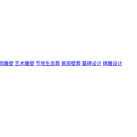
观雕塑
艺术雕塑
节地生态葬
景观壁葬
墓碑设计
碑雕设计