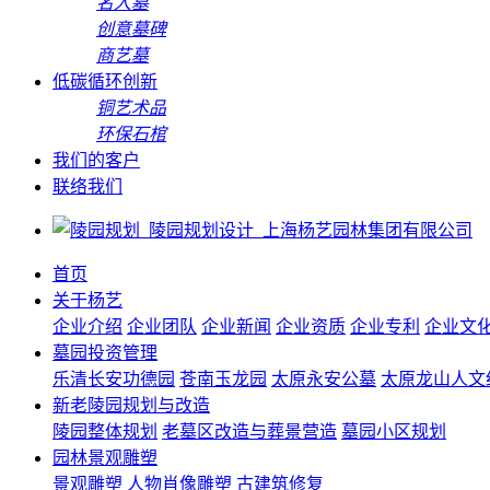
名人墓
创意墓碑
商艺墓
低碳循环创新
铜艺术品
环保石棺
我们的客户
联络我们
首页
关于杨艺
企业介绍
企业团队
企业新闻
企业资质
企业专利
企业文
墓园投资管理
乐清长安功德园
苍南玉龙园
太原永安公墓
太原龙山人文
新老陵园规划与改造
陵园整体规划
老墓区改造与葬景营造
墓园小区规划
园林景观雕塑
景观雕塑
人物肖像雕塑
古建筑修复