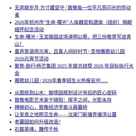
无声耕岁月 方寸藏坚守 | 致敬每一位平凡而闪光的劳动
者
2026年杭州市“生命·曙光”人体器官和遗体（组织）捐献
缅怀纪念活动
生命·曙光 | 玉龙陵园这场清明公祭，把三份敬意写进青
山！
童声笑语闹元宵，且喜人间好时节 | 圣地雅歌幼儿园
2026元宵节活动
聚势·励行|杨艺集团 2025 年度总结暨 2026 年目标执行大
会
雅歌幼儿园 | 2026年春季招生火热报名中......
从图纸到山水：御境园规划设计背后的匠心密码
致敬电影艺术家于晓阳：挥手之间，光影永存
碑映初心，致敬经济学泰斗薛暮桥
让安息之地照见生命——沈家门新塘弄塘湾公墓
老墓园如何升级改造?
石载英魂，雕传千秋