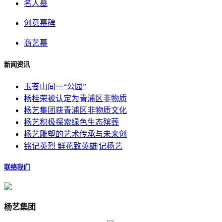
名人墓
创意墓碑
商艺墓
新闻资讯
玉苍山间一“公园”
杨桂荣被认定为青浦区非物质
杨艺集团获青浦区非物质文化
杨艺积极探索绿色生态殡葬
杨艺雕塑的艺术传承与未来创
铭记英烈 鲜花致英雄|记杨艺
联络我们
杨艺集团