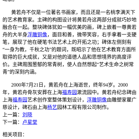
黄若舟不仅是一位著名书画家，而且还是一名桃李满天下
的艺术教育家。主碑的构图设计将黄若舟这两部分成就巧妙地
融合在一起。整块碑体犹如一幅优美的画，碑上嵌着一尊黄若
舟的大半身
浮雕
铜像
，面目和善，微带笑容，右手拿着一支硬
笔，展现了他在硬笔书法艺术上的开拓之功；碑体左侧刻有
“一身为教，千秋之功”的题词，既昭示了他在艺术教育方面所
取得的巨大成就，又是对他的道德人品和思想境界的高度评
价。主碑周围葱郁的常青树，使人自然想起“艺术生命之树常
青”的深刻内涵。
2000年7月21日，黄若舟在上海逝世，终年94岁。2000
年，黄若舟骨灰安葬在上海
福寿园
漱流园中。黄若舟纪念碑由
上海
福寿园
艺术创作室整体策划设计，
浮雕
铜像
由雕塑家瞿广
慈设计，碑石由上海
杨艺
园林工程有限公司制作。
上一篇：
刘晓
下一篇：
卢星堂
相关项目：