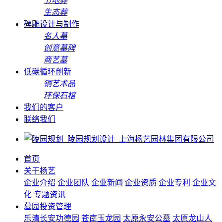
节地葬
生态葬
碑雕设计与制作
名人墓
创意墓碑
商艺墓
低碳循环创新
铜艺术品
环保石棺
我们的客户
联络我们
首页
关于杨艺
企业介绍
企业团队
企业新闻
企业资质
企业专利
企业文
化
专题资讯
墓园投资管理
乐清长安功德园
苍南玉龙园
太原永安公墓
太原龙山人