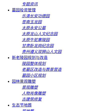
专题资讯
墓园投资管理
乐清长安功德园
苍南玉龙园
太原永安公墓
太原龙山人文纪念园
太原牛驼寨陵园
甘肃卧龙岗纪念园
贵州遵义双狮山人文园
新老陵园规划与改造
陵园整体规划
老墓区改造与葬景营造
墓园小区规划
园林景观雕塑
景观雕塑
人物肖像雕塑
古建筑修复
生态节地葬