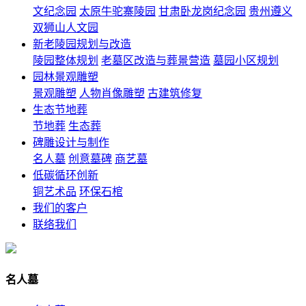
文纪念园
太原牛驼寨陵园
甘肃卧龙岗纪念园
贵州遵义
双狮山人文园
新老陵园规划与改造
陵园整体规划
老墓区改造与葬景营造
墓园小区规划
园林景观雕塑
景观雕塑
人物肖像雕塑
古建筑修复
生态节地葬
节地葬
生态葬
碑雕设计与制作
名人墓
创意墓碑
商艺墓
低碳循环创新
铜艺术品
环保石棺
我们的客户
联络我们
名人墓