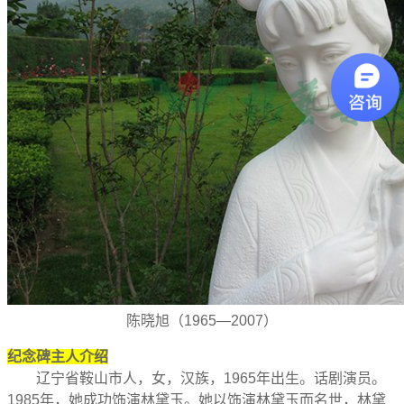
陈晓旭（
1965
—
2007
）
纪念碑主人介绍
辽宁省鞍山市人，女，汉族，1965年出生。话剧演员。
1985
年，她成功饰演林黛玉。
她以饰演林黛玉而名世，林黛