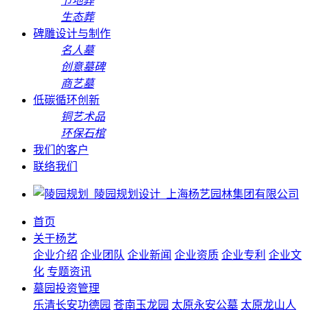
节地葬
生态葬
碑雕设计与制作
名人墓
创意墓碑
商艺墓
低碳循环创新
铜艺术品
环保石棺
我们的客户
联络我们
首页
关于杨艺
企业介绍
企业团队
企业新闻
企业资质
企业专利
企业文
化
专题资讯
墓园投资管理
乐清长安功德园
苍南玉龙园
太原永安公墓
太原龙山人