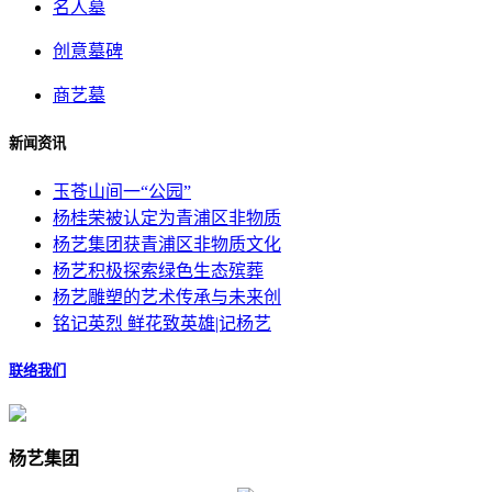
名人墓
创意墓碑
商艺墓
新闻资讯
玉苍山间一“公园”
杨桂荣被认定为青浦区非物质
杨艺集团获青浦区非物质文化
杨艺积极探索绿色生态殡葬
杨艺雕塑的艺术传承与未来创
铭记英烈 鲜花致英雄|记杨艺
联络我们
杨艺集团