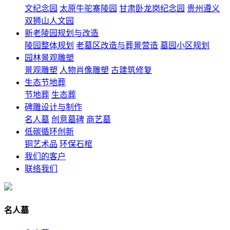
文纪念园
太原牛驼寨陵园
甘肃卧龙岗纪念园
贵州遵义
双狮山人文园
新老陵园规划与改造
陵园整体规划
老墓区改造与葬景营造
墓园小区规划
园林景观雕塑
景观雕塑
人物肖像雕塑
古建筑修复
生态节地葬
节地葬
生态葬
碑雕设计与制作
名人墓
创意墓碑
商艺墓
低碳循环创新
铜艺术品
环保石棺
我们的客户
联络我们
名人墓