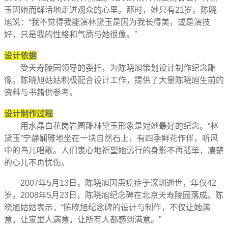
玉因她而鲜活地走进观众的心里。
那时，她只有
21
岁。陈晓
旭说：
“
我不觉得我能演林黛玉是因为我长得美，或是演技
好，只是我的性格和气质与她很像。”
设计依据
受天寿陵园领导的委托，为陈晓旭策划设计制作纪念雕
像。陈晓旭姑姑积极配合设计工作，提供了大量陈晓旭生前的
资料与书籍供参考。
设计制作过程
用水晶白花岗岩圆雕林黛玉形象是对她最好的纪念。“林
黛玉”宁静娴雅地坐在一块自然石上，有四季鲜花作伴，听风
中的鸟儿唱歌。人们衷心地祈望她远行的身影不再孤单，凄楚
的心儿不再忧伤。
2007
年5月13日
，
陈晓旭
因患癌症于深圳逝世，年仅42
岁。2008年5月23日，
陈晓旭纪念碑
在北京天寿陵园落成。
陈
晓旭姑姑表示，“陈晓旭纪念碑的设计与制作，不仅让她满
意，让家里人满意，让所有人都感到满意。”