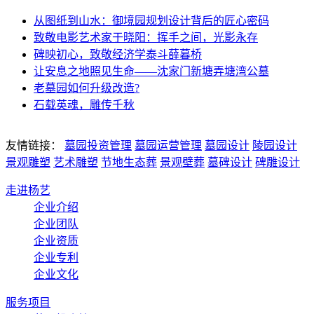
从图纸到山水：御境园规划设计背后的匠心密码
致敬电影艺术家于晓阳：挥手之间，光影永存
碑映初心，致敬经济学泰斗薛暮桥
让安息之地照见生命——沈家门新塘弄塘湾公墓
老墓园如何升级改造?
石载英魂，雕传千秋
友情链接：
墓园投资管理
墓园运营管理
墓园设计
陵园设计
景观雕塑
艺术雕塑
节地生态葬
景观壁葬
墓碑设计
碑雕设计
走进杨艺
企业介绍
企业团队
企业资质
企业专利
企业文化
服务项目