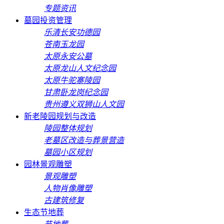
专题资讯
墓园投资管理
乐清长安功德园
苍南玉龙园
太原永安公墓
太原龙山人文纪念园
太原牛驼寨陵园
甘肃卧龙岗纪念园
贵州遵义双狮山人文园
新老陵园规划与改造
陵园整体规划
老墓区改造与葬景营造
墓园小区规划
园林景观雕塑
景观雕塑
人物肖像雕塑
古建筑修复
生态节地葬