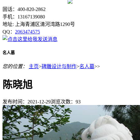
固话：400-820-2862
手机：13167139080
地址: 上海青浦区清河湾路1290号
QQ：
2063474575
名人墓
您的位置：
主页
>
碑雕设计与制作
>
名人墓
>>
陈晓旭
发布时间：2021-12-29
浏览次数：
93