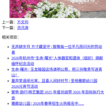
上一篇：
方文均
下一篇：
洪汛涛
相关项目：
无声耕岁月 方寸藏坚守 | 致敬每一位平凡而闪光的劳动
者
2026年杭州市“生命·曙光”人体器官和遗体（组织）捐献
缅怀纪念活动
生命·曙光 | 玉龙陵园这场清明公祭，把三份敬意写进青
山！
童声笑语闹元宵，且喜人间好时节 | 圣地雅歌幼儿园
2026元宵节活动
聚势·励行|杨艺集团 2025 年度总结暨 2026 年目标执行大
会
雅歌幼儿园 | 2026年春季招生火热报名中......