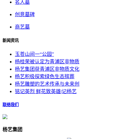
名人墓
创意墓碑
商艺墓
新闻资讯
玉苍山间一“公园”
杨桂荣被认定为青浦区非物质
杨艺集团获青浦区非物质文化
杨艺积极探索绿色生态殡葬
杨艺雕塑的艺术传承与未来创
铭记英烈 鲜花致英雄|记杨艺
联络我们
杨艺集团