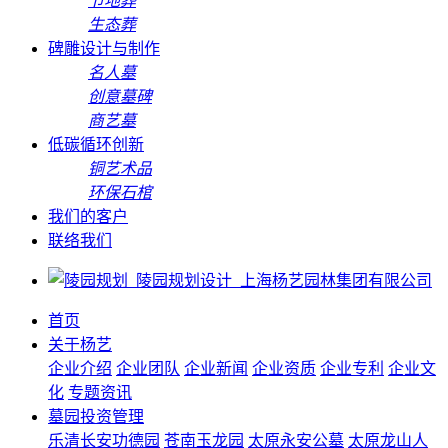
节地葬
生态葬
碑雕设计与制作
名人墓
创意墓碑
商艺墓
低碳循环创新
铜艺术品
环保石棺
我们的客户
联络我们
首页
关于杨艺
企业介绍
企业团队
企业新闻
企业资质
企业专利
企业文
化
专题资讯
墓园投资管理
乐清长安功德园
苍南玉龙园
太原永安公墓
太原龙山人