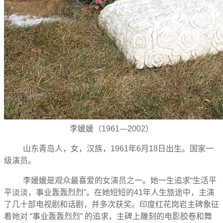
李媛媛
（1961
—
2002）
山东青岛人，女，汉族，1961年6月18日出生。国家一
级演员。
李媛媛是观众最喜爱的女演员之一。她一生追求“生活平
平淡淡，事业轰轰烈烈”。在她短短的
41
年人生旅途中，主演
了几十部电视剧和话剧，并多次获奖。印度红花岗岩主碑象征
着她对 “事业轰轰烈烈” 的追求，主碑上雕刻的电影胶卷和舞