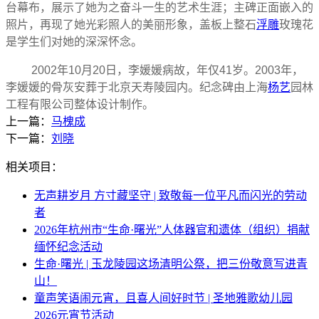
台幕布，展示了她为之奋斗一生的艺术生涯；主碑正面嵌入的
照片，再现了她光彩照人的美丽形象，盖板上整石
浮雕
玫瑰花
是学生们对她的深深怀念。
2002
年10月20日
，
李媛媛
病故，年仅41岁。2003年，
李媛媛的
骨灰安葬于北京天寿陵园内。纪念碑由上海
杨艺
园林
工程有限公司整体设计制作。
上一篇：
马槐成
下一篇：
刘晓
相关项目：
无声耕岁月 方寸藏坚守 | 致敬每一位平凡而闪光的劳动
者
2026年杭州市“生命·曙光”人体器官和遗体（组织）捐献
缅怀纪念活动
生命·曙光 | 玉龙陵园这场清明公祭，把三份敬意写进青
山！
童声笑语闹元宵，且喜人间好时节 | 圣地雅歌幼儿园
2026元宵节活动