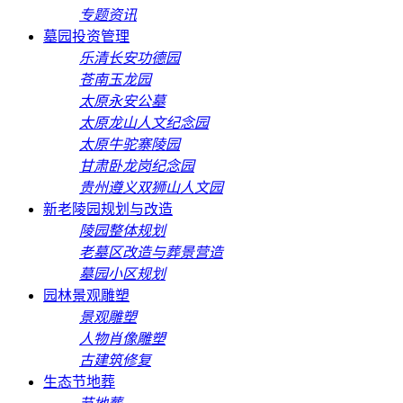
专题资讯
墓园投资管理
乐清长安功德园
苍南玉龙园
太原永安公墓
太原龙山人文纪念园
太原牛驼寨陵园
甘肃卧龙岗纪念园
贵州遵义双狮山人文园
新老陵园规划与改造
陵园整体规划
老墓区改造与葬景营造
墓园小区规划
园林景观雕塑
景观雕塑
人物肖像雕塑
古建筑修复
生态节地葬