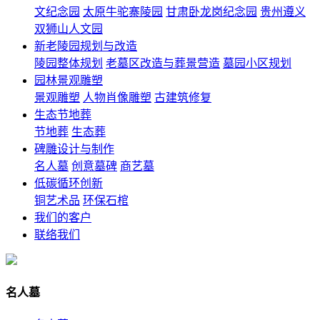
文纪念园
太原牛驼寨陵园
甘肃卧龙岗纪念园
贵州遵义
双狮山人文园
新老陵园规划与改造
陵园整体规划
老墓区改造与葬景营造
墓园小区规划
园林景观雕塑
景观雕塑
人物肖像雕塑
古建筑修复
生态节地葬
节地葬
生态葬
碑雕设计与制作
名人墓
创意墓碑
商艺墓
低碳循环创新
铜艺术品
环保石棺
我们的客户
联络我们
名人墓