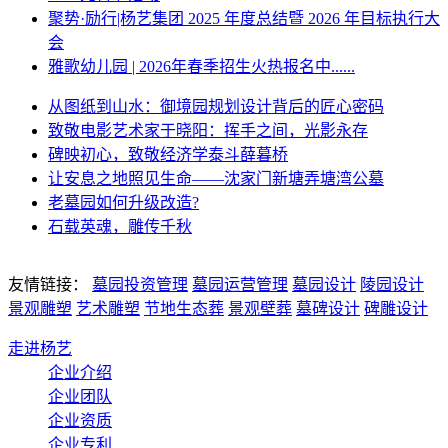
聚势·励行|杨艺集团 2025 年度总结暨 2026 年目标执行大
会
雅歌幼儿园 | 2026年春季招生火热报名中......
从图纸到山水：御境园规划设计背后的匠心密码
致敬电影艺术家于晓阳：挥手之间，光影永存
碑映初心，致敬经济学泰斗薛暮桥
让安息之地照见生命——沈家门新塘弄塘湾公墓
老墓园如何升级改造?
石载英魂，雕传千秋
友情链接：
墓园投资管理
墓园运营管理
墓园设计
陵园设计
景观雕塑
艺术雕塑
节地生态葬
景观壁葬
墓碑设计
碑雕设计
走进杨艺
企业介绍
企业团队
企业资质
企业专利