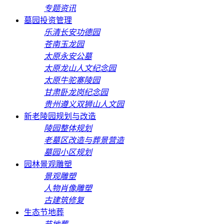
专题资讯
墓园投资管理
乐清长安功德园
苍南玉龙园
太原永安公墓
太原龙山人文纪念园
太原牛驼寨陵园
甘肃卧龙岗纪念园
贵州遵义双狮山人文园
新老陵园规划与改造
陵园整体规划
老墓区改造与葬景营造
墓园小区规划
园林景观雕塑
景观雕塑
人物肖像雕塑
古建筑修复
生态节地葬