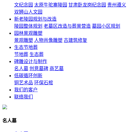
文纪念园
太原牛驼寨陵园
甘肃卧龙岗纪念园
贵州遵义
双狮山人文园
新老陵园规划与改造
陵园整体规划
老墓区改造与葬景营造
墓园小区规划
园林景观雕塑
景观雕塑
人物肖像雕塑
古建筑修复
生态节地葬
节地葬
生态葬
碑雕设计与制作
名人墓
创意墓碑
商艺墓
低碳循环创新
铜艺术品
环保石棺
我们的客户
联络我们
名人墓