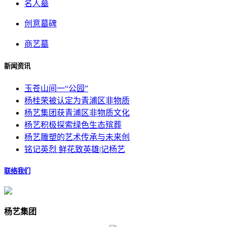
名人墓
创意墓碑
商艺墓
新闻资讯
玉苍山间一“公园”
杨桂荣被认定为青浦区非物质
杨艺集团获青浦区非物质文化
杨艺积极探索绿色生态殡葬
杨艺雕塑的艺术传承与未来创
铭记英烈 鲜花致英雄|记杨艺
联络我们
杨艺集团