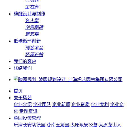
节地葬
生态葬
碑雕设计与制作
名人墓
创意墓碑
商艺墓
低碳循环创新
铜艺术品
环保石棺
我们的客户
联络我们
首页
关于杨艺
企业介绍
企业团队
企业新闻
企业资质
企业专利
企业文
化
专题资讯
墓园投资管理
乐清长安功德园
苍南玉龙园
太原永安公墓
太原龙山人