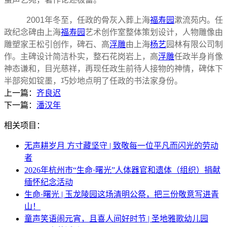
2001年冬至，任政的骨灰入葬上海
福寿园
漱流苑内。任
政纪念碑由上海
福寿园
艺术创作室整体策划设计，人物雕像由
雕塑家王松引创作，碑石、高
浮雕
由上海
杨艺
园林有限公司制
作。主碑设计简洁朴实，整石花岗岩上，高
浮雕
任政半身肖像
神态谦和，目光慈祥，再现任政生前待人接物的神情，碑体下
半部宛如锭墨，巧妙地点明了任政的书法家身份。
上一篇：
齐良迟
下一篇：
潘汉年
相关项目：
无声耕岁月 方寸藏坚守 | 致敬每一位平凡而闪光的劳动
者
2026年杭州市“生命·曙光”人体器官和遗体（组织）捐献
缅怀纪念活动
生命·曙光 | 玉龙陵园这场清明公祭，把三份敬意写进青
山！
童声笑语闹元宵，且喜人间好时节 | 圣地雅歌幼儿园