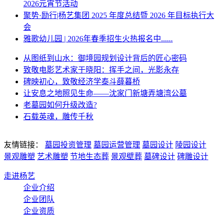
2026元宵节活动
聚势·励行|杨艺集团 2025 年度总结暨 2026 年目标执行大
会
雅歌幼儿园 | 2026年春季招生火热报名中......
从图纸到山水：御境园规划设计背后的匠心密码
致敬电影艺术家于晓阳：挥手之间，光影永存
碑映初心，致敬经济学泰斗薛暮桥
让安息之地照见生命——沈家门新塘弄塘湾公墓
老墓园如何升级改造?
石载英魂，雕传千秋
友情链接：
墓园投资管理
墓园运营管理
墓园设计
陵园设计
景观雕塑
艺术雕塑
节地生态葬
景观壁葬
墓碑设计
碑雕设计
走进杨艺
企业介绍
企业团队
企业资质