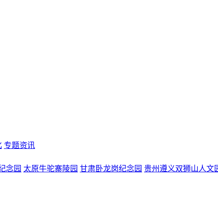
化
专题资讯
纪念园
太原牛驼寨陵园
甘肃卧龙岗纪念园
贵州遵义双狮山人文