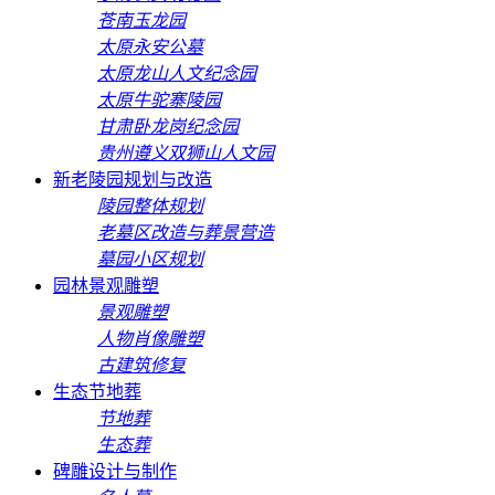
苍南玉龙园
太原永安公墓
太原龙山人文纪念园
太原牛驼寨陵园
甘肃卧龙岗纪念园
贵州遵义双狮山人文园
新老陵园规划与改造
陵园整体规划
老墓区改造与葬景营造
墓园小区规划
园林景观雕塑
景观雕塑
人物肖像雕塑
古建筑修复
生态节地葬
节地葬
生态葬
碑雕设计与制作