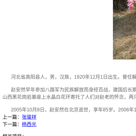
河北省高阳县人，男，汉族，
1920
年
12
月
1
日
出生。曾任
赵安然早年参加八路军为民族解放而身经百战，建国后长
山西黑花岗岩基座上水晶白花环寄托了人们对赵老的怀念，两
2005
年
10
月
8
日
，
赵安然
在北京逝世，享年
85
岁。
2006
年
上一篇：
张骏祥
下一篇：
杨西光