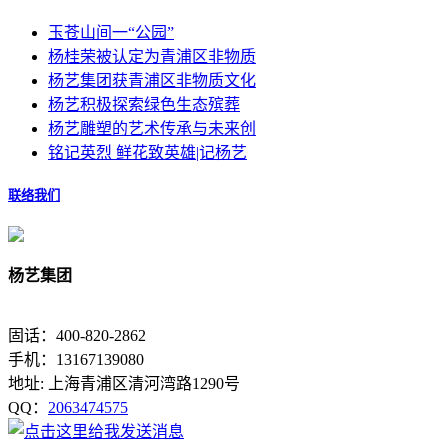
玉苍山间一“公园”
杨桂荣被认定为青浦区非物质
杨艺集团获青浦区非物质文化
杨艺积极探索绿色生态殡葬
杨艺雕塑的艺术传承与未来创
铭记英烈 鲜花致英雄|记杨艺
联络我们
杨艺集团
固话：400-820-2862
手机：13167139080
地址: 上海青浦区清河湾路1290号
QQ：
2063474575