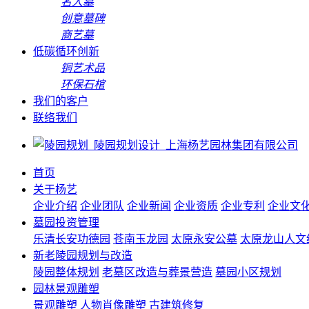
名人墓
创意墓碑
商艺墓
低碳循环创新
铜艺术品
环保石棺
我们的客户
联络我们
首页
关于杨艺
企业介绍
企业团队
企业新闻
企业资质
企业专利
企业文
墓园投资管理
乐清长安功德园
苍南玉龙园
太原永安公墓
太原龙山人文
新老陵园规划与改造
陵园整体规划
老墓区改造与葬景营造
墓园小区规划
园林景观雕塑
景观雕塑
人物肖像雕塑
古建筑修复