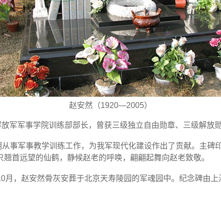
赵安然
（1920
—
2005）
解放军军事学院训练部部长，曾获三级独立自由勋章、三级解放
期从事军事教学训练工作，为我军现代化建设作出了贡献。主碑
只翘首远望的仙鹤，静候赵老的呼唤，翩翩起舞向赵老致敬。
10
月，
赵安然
骨灰安葬于北京天寿陵园的军魂园中。纪念碑由上