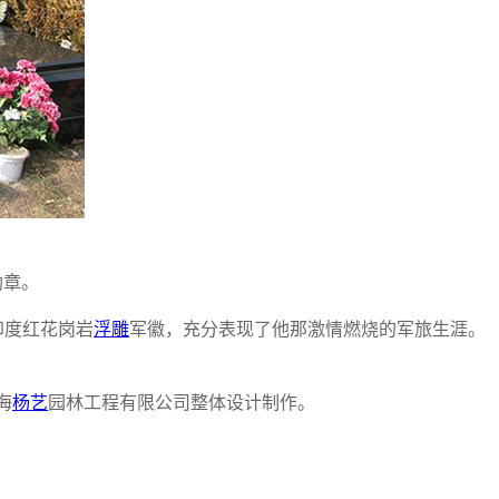
勋章。
印度红花岗岩
浮雕
军徽，充分表现了他那激情燃烧的军旅生涯。
海
杨艺
园林工程有限公司整体设计制作。