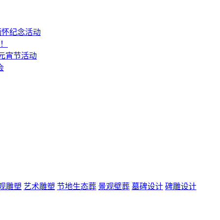
缅怀纪念活动
山！
6元宵节活动
会
观雕塑
艺术雕塑
节地生态葬
景观壁葬
墓碑设计
碑雕设计