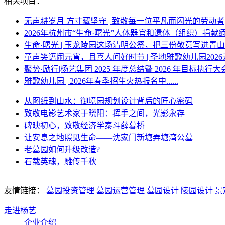
相关项目：
无声耕岁月 方寸藏坚守 | 致敬每一位平凡而闪光的劳动者
2026年杭州市“生命·曙光”人体器官和遗体（组织）捐献
生命·曙光 | 玉龙陵园这场清明公祭，把三份敬意写进青
童声笑语闹元宵，且喜人间好时节 | 圣地雅歌幼儿园202
聚势·励行|杨艺集团 2025 年度总结暨 2026 年目标执行大
雅歌幼儿园 | 2026年春季招生火热报名中......
从图纸到山水：御境园规划设计背后的匠心密码
致敬电影艺术家于晓阳：挥手之间，光影永存
碑映初心，致敬经济学泰斗薛暮桥
让安息之地照见生命——沈家门新塘弄塘湾公墓
老墓园如何升级改造?
石载英魂，雕传千秋
友情链接：
墓园投资管理
墓园运营管理
墓园设计
陵园设计
景
走进杨艺
企业介绍