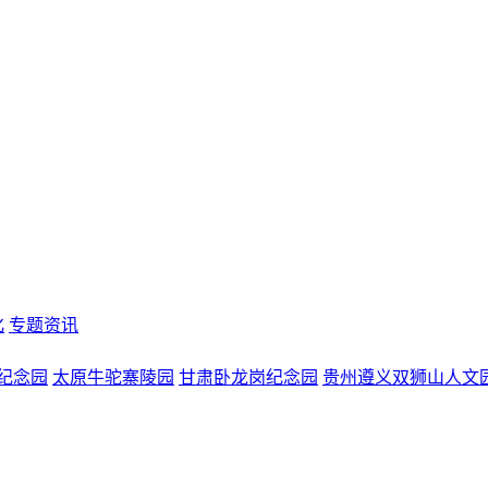
化
专题资讯
纪念园
太原牛驼寨陵园
甘肃卧龙岗纪念园
贵州遵义双狮山人文