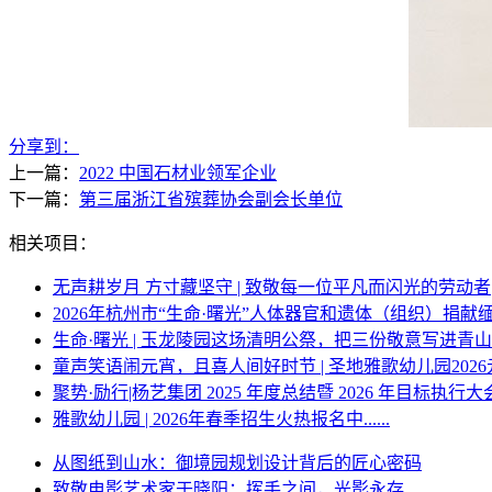
分享到：
上一篇：
2022 中国石材业领军企业
下一篇：
第三届浙江省殡葬协会副会长单位
相关项目：
无声耕岁月 方寸藏坚守 | 致敬每一位平凡而闪光的劳动者
2026年杭州市“生命·曙光”人体器官和遗体（组织）捐献
生命·曙光 | 玉龙陵园这场清明公祭，把三份敬意写进青
童声笑语闹元宵，且喜人间好时节 | 圣地雅歌幼儿园202
聚势·励行|杨艺集团 2025 年度总结暨 2026 年目标执行大
雅歌幼儿园 | 2026年春季招生火热报名中......
从图纸到山水：御境园规划设计背后的匠心密码
致敬电影艺术家于晓阳：挥手之间，光影永存