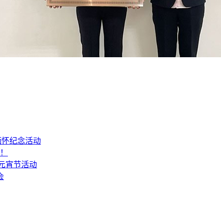
缅怀纪念活动
山！
6元宵节活动
会