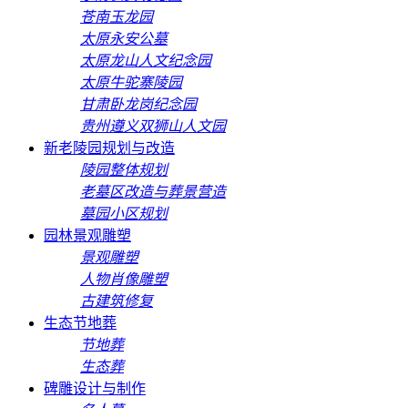
苍南玉龙园
太原永安公墓
太原龙山人文纪念园
太原牛驼寨陵园
甘肃卧龙岗纪念园
贵州遵义双狮山人文园
新老陵园规划与改造
陵园整体规划
老墓区改造与葬景营造
墓园小区规划
园林景观雕塑
景观雕塑
人物肖像雕塑
古建筑修复
生态节地葬
节地葬
生态葬
碑雕设计与制作