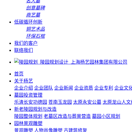
名人墓
创意墓碑
商艺墓
低碳循环创新
铜艺术品
环保石棺
我们的客户
联络我们
首页
关于杨艺
企业介绍
企业团队
企业新闻
企业资质
企业专利
企业文
墓园投资管理
乐清长安功德园
苍南玉龙园
太原永安公墓
太原龙山人文
新老陵园规划与改造
陵园整体规划
老墓区改造与葬景营造
墓园小区规划
园林景观雕塑
景观雕塑
人物肖像雕塑
古建筑修复