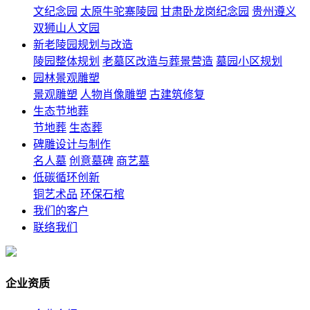
文纪念园
太原牛驼寨陵园
甘肃卧龙岗纪念园
贵州遵义
双狮山人文园
新老陵园规划与改造
陵园整体规划
老墓区改造与葬景营造
墓园小区规划
园林景观雕塑
景观雕塑
人物肖像雕塑
古建筑修复
生态节地葬
节地葬
生态葬
碑雕设计与制作
名人墓
创意墓碑
商艺墓
低碳循环创新
铜艺术品
环保石棺
我们的客户
联络我们
企业资质