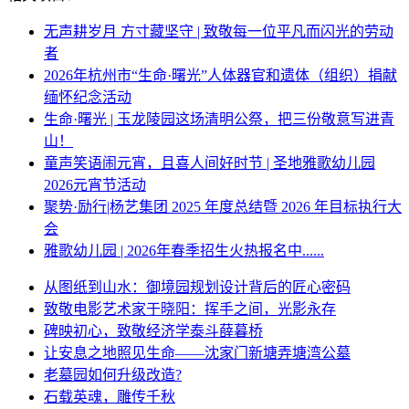
无声耕岁月 方寸藏坚守 | 致敬每一位平凡而闪光的劳动
者
2026年杭州市“生命·曙光”人体器官和遗体（组织）捐献
缅怀纪念活动
生命·曙光 | 玉龙陵园这场清明公祭，把三份敬意写进青
山！
童声笑语闹元宵，且喜人间好时节 | 圣地雅歌幼儿园
2026元宵节活动
聚势·励行|杨艺集团 2025 年度总结暨 2026 年目标执行大
会
雅歌幼儿园 | 2026年春季招生火热报名中......
从图纸到山水：御境园规划设计背后的匠心密码
致敬电影艺术家于晓阳：挥手之间，光影永存
碑映初心，致敬经济学泰斗薛暮桥
让安息之地照见生命——沈家门新塘弄塘湾公墓
老墓园如何升级改造?
石载英魂，雕传千秋