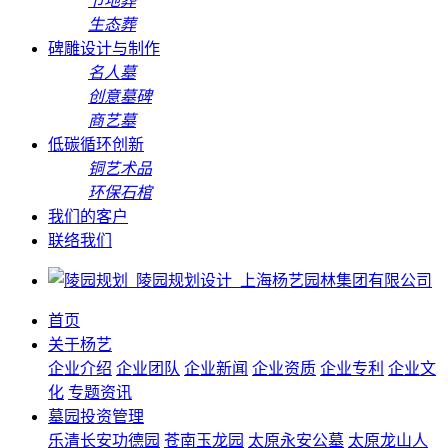
节地葬
生态葬
碑雕设计与制作
名人墓
创意墓碑
商艺墓
低碳循环创新
铜艺术品
环保石棺
我们的客户
联络我们
首页
关于杨艺
企业介绍
企业团队
企业新闻
企业资质
企业专利
企业文
化
专题资讯
墓园投资管理
乐清长安功德园
苍南玉龙园
太原永安公墓
太原龙山人