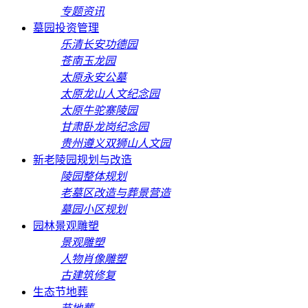
专题资讯
墓园投资管理
乐清长安功德园
苍南玉龙园
太原永安公墓
太原龙山人文纪念园
太原牛驼寨陵园
甘肃卧龙岗纪念园
贵州遵义双狮山人文园
新老陵园规划与改造
陵园整体规划
老墓区改造与葬景营造
墓园小区规划
园林景观雕塑
景观雕塑
人物肖像雕塑
古建筑修复
生态节地葬