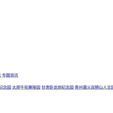
化
专题资讯
纪念园
太原牛驼寨陵园
甘肃卧龙岗纪念园
贵州遵义双狮山人文