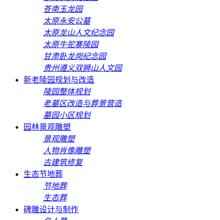
苍南玉龙园
太原永安公墓
太原龙山人文纪念园
太原牛驼寨陵园
甘肃卧龙岗纪念园
贵州遵义双狮山人文园
新老陵园规划与改造
陵园整体规划
老墓区改造与葬景营造
墓园小区规划
园林景观雕塑
景观雕塑
人物肖像雕塑
古建筑修复
生态节地葬
节地葬
生态葬
碑雕设计与制作