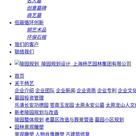
名人墓
创意墓碑
商艺墓
低碳循环创新
铜艺术品
环保石棺
我们的客户
联络我们
首页
关于杨艺
企业介绍
企业团队
企业新闻
企业资质
企业专利
企业文
墓园投资管理
乐清长安功德园
苍南玉龙园
太原永安公墓
太原龙山人文
新老陵园规划与改造
陵园整体规划
老墓区改造与葬景营造
墓园小区规划
园林景观雕塑
景观雕塑
人物肖像雕塑
古建筑修复