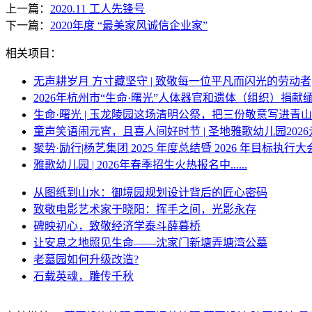
上一篇：
2020.11 工人先锋号
下一篇：
2020年度 “最美家风诚信企业家”
相关项目：
无声耕岁月 方寸藏坚守 | 致敬每一位平凡而闪光的劳动者
2026年杭州市“生命·曙光”人体器官和遗体（组织）捐献
生命·曙光 | 玉龙陵园这场清明公祭，把三份敬意写进青
童声笑语闹元宵，且喜人间好时节 | 圣地雅歌幼儿园202
聚势·励行|杨艺集团 2025 年度总结暨 2026 年目标执行大
雅歌幼儿园 | 2026年春季招生火热报名中......
从图纸到山水：御境园规划设计背后的匠心密码
致敬电影艺术家于晓阳：挥手之间，光影永存
碑映初心，致敬经济学泰斗薛暮桥
让安息之地照见生命——沈家门新塘弄塘湾公墓
老墓园如何升级改造?
石载英魂，雕传千秋