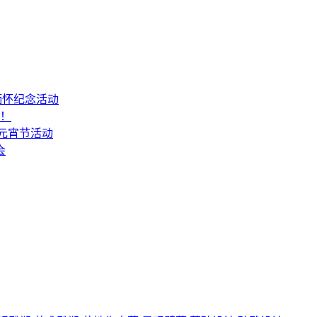
缅怀纪念活动
山！
6元宵节活动
会