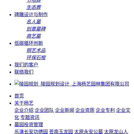
节地葬
生态葬
碑雕设计与制作
名人墓
创意墓碑
商艺墓
低碳循环创新
铜艺术品
环保石棺
我们的客户
联络我们
首页
关于杨艺
企业介绍
企业团队
企业新闻
企业资质
企业专利
企业文
化
专题资讯
墓园投资管理
乐清长安功德园
苍南玉龙园
太原永安公墓
太原龙山人