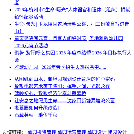
者
2026年杭州市“生命·曙光”人体器官和遗体（组织）捐献
缅怀纪念活动
生命·曙光 | 玉龙陵园这场清明公祭，把三份敬意写进青
山！
童声笑语闹元宵，且喜人间好时节 | 圣地雅歌幼儿园
2026元宵节活动
聚势·励行|杨艺集团 2025 年度总结暨 2026 年目标执行大
会
雅歌幼儿园 | 2026年春季招生火热报名中......
从图纸到山水：御境园规划设计背后的匠心密码
致敬电影艺术家于晓阳：挥手之间，光影永存
碑映初心，致敬经济学泰斗薛暮桥
让安息之地照见生命——沈家门新塘弄塘湾公墓
老墓园如何升级改造?
石载英魂，雕传千秋
友情链接：
墓园投资管理
墓园运营管理
墓园设计
陵园设计