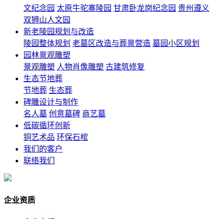
文纪念园
太原牛驼寨陵园
甘肃卧龙岗纪念园
贵州遵义
双狮山人文园
新老陵园规划与改造
陵园整体规划
老墓区改造与葬景营造
墓园小区规划
园林景观雕塑
景观雕塑
人物肖像雕塑
古建筑修复
生态节地葬
节地葬
生态葬
碑雕设计与制作
名人墓
创意墓碑
商艺墓
低碳循环创新
铜艺术品
环保石棺
我们的客户
联络我们
企业资质