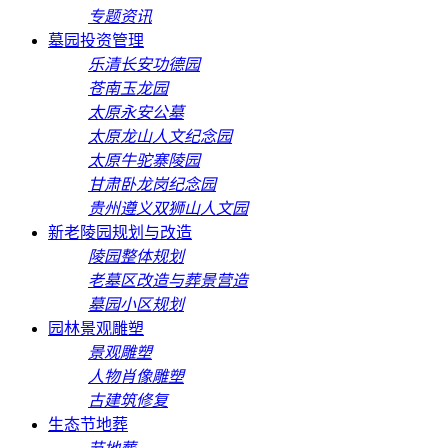
专题资讯
墓园投资管理
乐清长安功德园
苍南玉龙园
太原永安公墓
太原龙山人文纪念园
太原牛驼寨陵园
甘肃卧龙岗纪念园
贵州遵义双狮山人文园
新老陵园规划与改造
陵园整体规划
老墓区改造与葬景营造
墓园小区规划
园林景观雕塑
景观雕塑
人物肖像雕塑
古建筑修复
生态节地葬