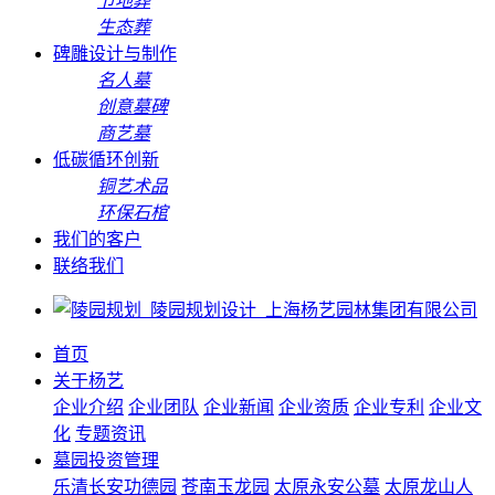
节地葬
生态葬
碑雕设计与制作
名人墓
创意墓碑
商艺墓
低碳循环创新
铜艺术品
环保石棺
我们的客户
联络我们
首页
关于杨艺
企业介绍
企业团队
企业新闻
企业资质
企业专利
企业文
化
专题资讯
墓园投资管理
乐清长安功德园
苍南玉龙园
太原永安公墓
太原龙山人