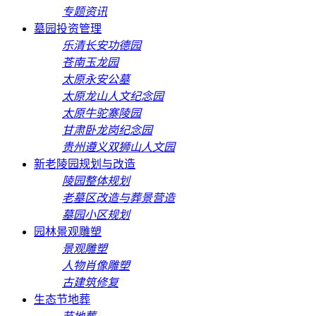
专题资讯
墓园投资管理
乐清长安功德园
苍南玉龙园
太原永安公墓
太原龙山人文纪念园
太原牛驼寨陵园
甘肃卧龙岗纪念园
贵州遵义双狮山人文园
新老陵园规划与改造
陵园整体规划
老墓区改造与葬景营造
墓园小区规划
园林景观雕塑
景观雕塑
人物肖像雕塑
古建筑修复
生态节地葬