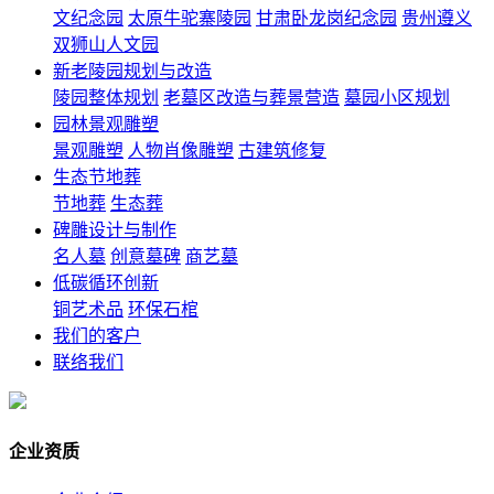
文纪念园
太原牛驼寨陵园
甘肃卧龙岗纪念园
贵州遵义
双狮山人文园
新老陵园规划与改造
陵园整体规划
老墓区改造与葬景营造
墓园小区规划
园林景观雕塑
景观雕塑
人物肖像雕塑
古建筑修复
生态节地葬
节地葬
生态葬
碑雕设计与制作
名人墓
创意墓碑
商艺墓
低碳循环创新
铜艺术品
环保石棺
我们的客户
联络我们
企业资质