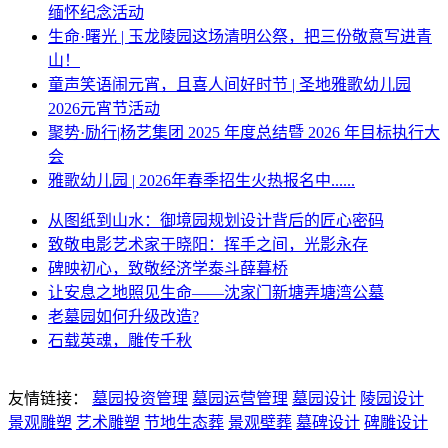
缅怀纪念活动
生命·曙光 | 玉龙陵园这场清明公祭，把三份敬意写进青
山！
童声笑语闹元宵，且喜人间好时节 | 圣地雅歌幼儿园
2026元宵节活动
聚势·励行|杨艺集团 2025 年度总结暨 2026 年目标执行大
会
雅歌幼儿园 | 2026年春季招生火热报名中......
从图纸到山水：御境园规划设计背后的匠心密码
致敬电影艺术家于晓阳：挥手之间，光影永存
碑映初心，致敬经济学泰斗薛暮桥
让安息之地照见生命——沈家门新塘弄塘湾公墓
老墓园如何升级改造?
石载英魂，雕传千秋
友情链接：
墓园投资管理
墓园运营管理
墓园设计
陵园设计
景观雕塑
艺术雕塑
节地生态葬
景观壁葬
墓碑设计
碑雕设计