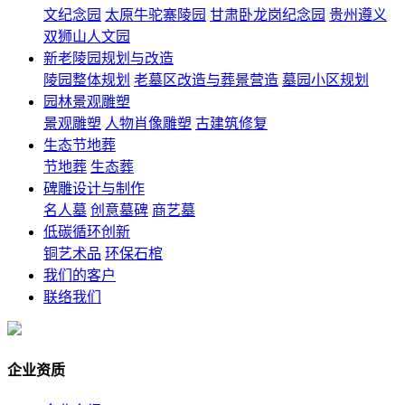
文纪念园
太原牛驼寨陵园
甘肃卧龙岗纪念园
贵州遵义
双狮山人文园
新老陵园规划与改造
陵园整体规划
老墓区改造与葬景营造
墓园小区规划
园林景观雕塑
景观雕塑
人物肖像雕塑
古建筑修复
生态节地葬
节地葬
生态葬
碑雕设计与制作
名人墓
创意墓碑
商艺墓
低碳循环创新
铜艺术品
环保石棺
我们的客户
联络我们
企业资质