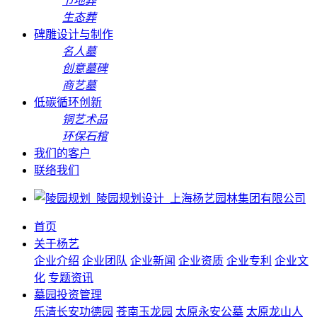
节地葬
生态葬
碑雕设计与制作
名人墓
创意墓碑
商艺墓
低碳循环创新
铜艺术品
环保石棺
我们的客户
联络我们
首页
关于杨艺
企业介绍
企业团队
企业新闻
企业资质
企业专利
企业文
化
专题资讯
墓园投资管理
乐清长安功德园
苍南玉龙园
太原永安公墓
太原龙山人