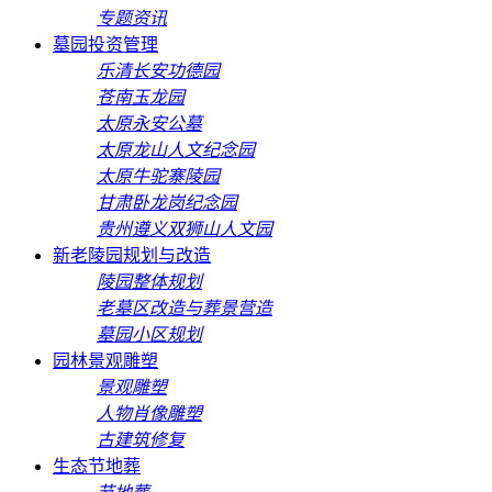
专题资讯
墓园投资管理
乐清长安功德园
苍南玉龙园
太原永安公墓
太原龙山人文纪念园
太原牛驼寨陵园
甘肃卧龙岗纪念园
贵州遵义双狮山人文园
新老陵园规划与改造
陵园整体规划
老墓区改造与葬景营造
墓园小区规划
园林景观雕塑
景观雕塑
人物肖像雕塑
古建筑修复
生态节地葬