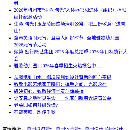
者
2026年杭州市“生命·曙光”人体器官和遗体（组织）捐献
缅怀纪念活动
生命·曙光 | 玉龙陵园这场清明公祭，把三份敬意写进青
山！
童声笑语闹元宵，且喜人间好时节 | 圣地雅歌幼儿园
2026元宵节活动
聚势·励行|杨艺集团 2025 年度总结暨 2026 年目标执行大
会
雅歌幼儿园 | 2026年春季招生火热报名中......
从图纸到山水：御境园规划设计背后的匠心密码
致敬电影艺术家于晓阳：挥手之间，光影永存
碑映初心，致敬经济学泰斗薛暮桥
让安息之地照见生命——沈家门新塘弄塘湾公墓
老墓园如何升级改造?
石载英魂，雕传千秋
友情链接：
墓园投资管理
墓园运营管理
墓园设计
陵园设计