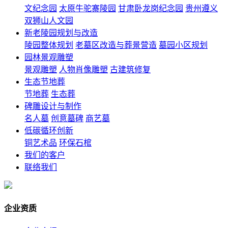
文纪念园
太原牛驼寨陵园
甘肃卧龙岗纪念园
贵州遵义
双狮山人文园
新老陵园规划与改造
陵园整体规划
老墓区改造与葬景营造
墓园小区规划
园林景观雕塑
景观雕塑
人物肖像雕塑
古建筑修复
生态节地葬
节地葬
生态葬
碑雕设计与制作
名人墓
创意墓碑
商艺墓
低碳循环创新
铜艺术品
环保石棺
我们的客户
联络我们
企业资质