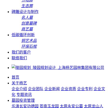
节地葬
生态葬
碑雕设计与制作
名人墓
创意墓碑
商艺墓
低碳循环创新
铜艺术品
环保石棺
我们的客户
联络我们
首页
关于杨艺
企业介绍
企业团队
企业新闻
企业资质
企业专利
企业文
化
专题资讯
墓园投资管理
乐清长安功德园
苍南玉龙园
太原永安公墓
太原龙山人