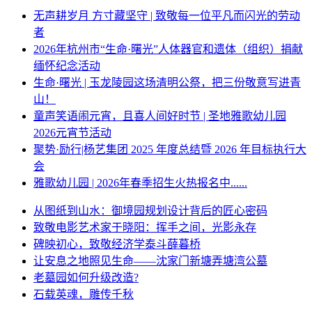
无声耕岁月 方寸藏坚守 | 致敬每一位平凡而闪光的劳动
者
2026年杭州市“生命·曙光”人体器官和遗体（组织）捐献
缅怀纪念活动
生命·曙光 | 玉龙陵园这场清明公祭，把三份敬意写进青
山！
童声笑语闹元宵，且喜人间好时节 | 圣地雅歌幼儿园
2026元宵节活动
聚势·励行|杨艺集团 2025 年度总结暨 2026 年目标执行大
会
雅歌幼儿园 | 2026年春季招生火热报名中......
从图纸到山水：御境园规划设计背后的匠心密码
致敬电影艺术家于晓阳：挥手之间，光影永存
碑映初心，致敬经济学泰斗薛暮桥
让安息之地照见生命——沈家门新塘弄塘湾公墓
老墓园如何升级改造?
石载英魂，雕传千秋