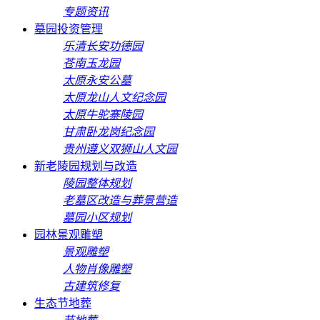
专题资讯
墓园投资管理
乐清长安功德园
苍南玉龙园
太原永安公墓
太原龙山人文纪念园
太原牛驼寨陵园
甘肃卧龙岗纪念园
贵州遵义双狮山人文园
新老陵园规划与改造
陵园整体规划
老墓区改造与葬景营造
墓园小区规划
园林景观雕塑
景观雕塑
人物肖像雕塑
古建筑修复
生态节地葬