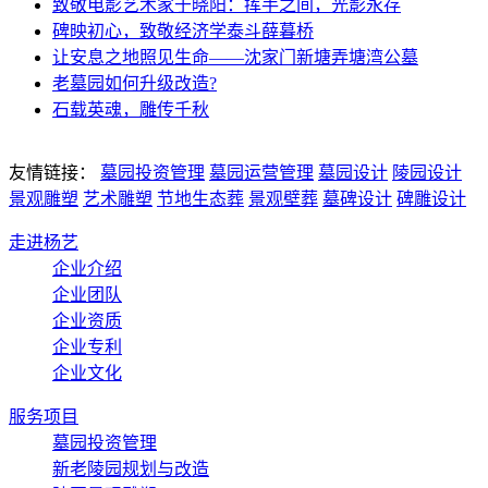
致敬电影艺术家于晓阳：挥手之间，光影永存
碑映初心，致敬经济学泰斗薛暮桥
让安息之地照见生命——沈家门新塘弄塘湾公墓
老墓园如何升级改造?
石载英魂，雕传千秋
友情链接：
墓园投资管理
墓园运营管理
墓园设计
陵园设计
景观雕塑
艺术雕塑
节地生态葬
景观壁葬
墓碑设计
碑雕设计
走进杨艺
企业介绍
企业团队
企业资质
企业专利
企业文化
服务项目
墓园投资管理
新老陵园规划与改造