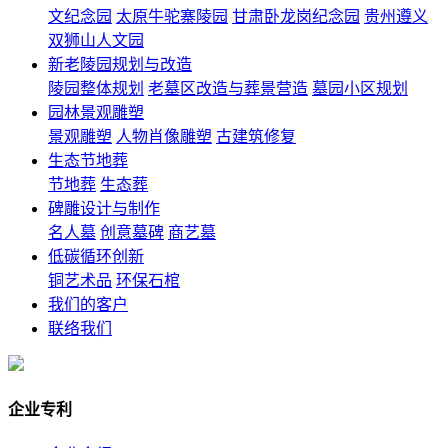
文纪念园
太原牛驼寨陵园
甘肃卧龙岗纪念园
贵州遵义
双狮山人文园
新老陵园规划与改造
陵园整体规划
老墓区改造与葬景营造
墓园小区规划
园林景观雕塑
景观雕塑
人物肖像雕塑
古建筑修复
生态节地葬
节地葬
生态葬
碑雕设计与制作
名人墓
创意墓碑
商艺墓
低碳循环创新
铜艺术品
环保石棺
我们的客户
联络我们
企业专利