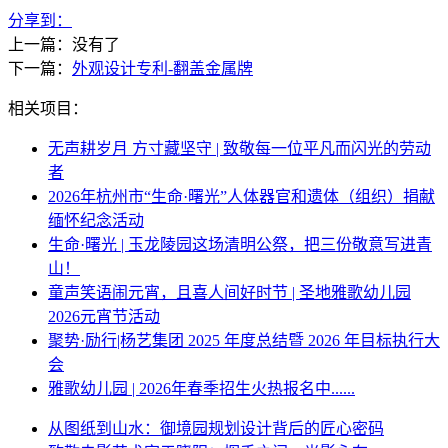
分享到：
上一篇：没有了
下一篇：
外观设计专利-翻盖金属牌
相关项目：
无声耕岁月 方寸藏坚守 | 致敬每一位平凡而闪光的劳动
者
2026年杭州市“生命·曙光”人体器官和遗体（组织）捐献
缅怀纪念活动
生命·曙光 | 玉龙陵园这场清明公祭，把三份敬意写进青
山！
童声笑语闹元宵，且喜人间好时节 | 圣地雅歌幼儿园
2026元宵节活动
聚势·励行|杨艺集团 2025 年度总结暨 2026 年目标执行大
会
雅歌幼儿园 | 2026年春季招生火热报名中......
从图纸到山水：御境园规划设计背后的匠心密码