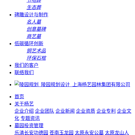
节地葬
生态葬
碑雕设计与制作
名人墓
创意墓碑
商艺墓
低碳循环创新
铜艺术品
环保石棺
我们的客户
联络我们
首页
关于杨艺
企业介绍
企业团队
企业新闻
企业资质
企业专利
企业文
化
专题资讯
墓园投资管理
乐清长安功德园
苍南玉龙园
太原永安公墓
太原龙山人