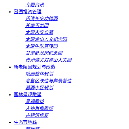
专题资讯
墓园投资管理
乐清长安功德园
苍南玉龙园
太原永安公墓
太原龙山人文纪念园
太原牛驼寨陵园
甘肃卧龙岗纪念园
贵州遵义双狮山人文园
新老陵园规划与改造
陵园整体规划
老墓区改造与葬景营造
墓园小区规划
园林景观雕塑
景观雕塑
人物肖像雕塑
古建筑修复
生态节地葬